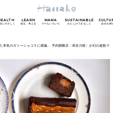
HEALTH
LEARN
MAMA
SUSTAINABLE
CULTU
分にやさしく
知る、考える
ママもいろいろ
わたしができること
自分を耕
POPULAR TAGS
った本気のガトーショコラに感服。 予約困難店〈長谷川稔〉が幻の超熟マ
#カフェ
#朝ごはん
#開運
#東京駅
#銀座
#
り
FOLLOW US!