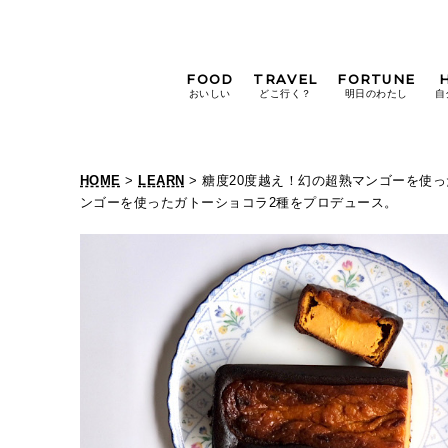
FOOD
TRAVEL
FORTUNE
おいしい
どこ行く？
明日のわたし
自
[12星座別] Weekly
Holoscope
HOME
>
LEARN
> 糖度20度越え！幻の超熟マンゴーを使
[12星座別] Monthly
ンゴーを使ったガトーショコラ2種をプロデュース。
Holoscope
#手土産
#シュークリーム
#パン
女神まり愛の
タロットメッセージ
#京都
[算命学] 星読みハナコの月巡