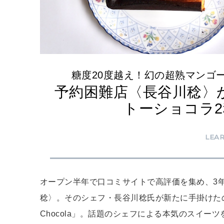
糖度20度越え！幻の超熟マンゴ
予約困難店〈長谷川稔〉
トーショコラ
LEA
オープン半年で口コミサイトで高評価を集め、3
稔〉。そのシェフ・長谷川稔氏が新たに手掛けたの
Chocola」。話題のシェフによる本気のスイー