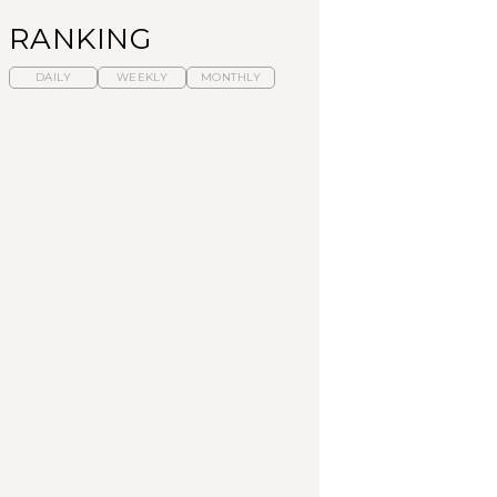
RANKING
DAILY
WEEKLY
MONTHLY
暑いから食べたくな
【東京近郊】日帰りひ
「来たぞ、トイトレ」|
る。わざわざ行きたい
とり旅スポット5選｜館
弘中綾香の「純度
ラーメン13選｜プロが
山、前橋、日光など
100%」～第141回～
選ぶベスト3、大井町の
人気店、ご当地ラーメ
TRAVEL
LEARN
FOOD
ン
【福島】わざわざ食べ
【東京近郊】日帰りひ
【あんこ】一度は食べ
に行きたいご当地グル
とり旅スポット5選｜館
たい名店13選｜どら焼
メ23選｜ラーメン、餃
山、前橋、日光など
き・おはぎほか
子、そばほか
FOOD
TRAVEL
FOOD
中目黒からひと駅の穴
No.1259『北海道 おい
「来たぞ、トイトレ」|
場。祐天寺の魅力10選
しく遊ぶ、夏のご褒美
弘中綾香の「純度
｜グルメ、ショッピン
旅。』
100%」～第141回～
グ、古着ほか