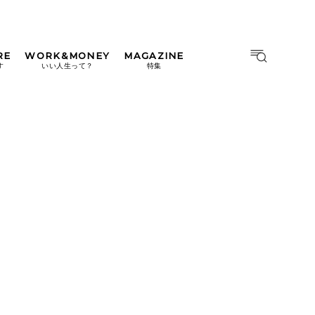
RE
WORK&MONEY
MAGAZINE
MAGAZINE
MOOK
す
いい人生って？
特集
2026年9月号「北海道 おいし
く遊ぶ、夏のご褒美旅。」
2026年8月号『お茶の時間で
す。』
日本橋
#中目黒
#吉祥寺
#横浜
2026年7月号「鎌倉 ローカル
が 教えてくれた 本当の歩き
方。」
2026年6月号「大銀座 トレン
ドが生まれる 新しい一流店
へ。」
2026年5月号「“大好き”に出
会いに。韓国」
2026年4月号「未来をつくる、