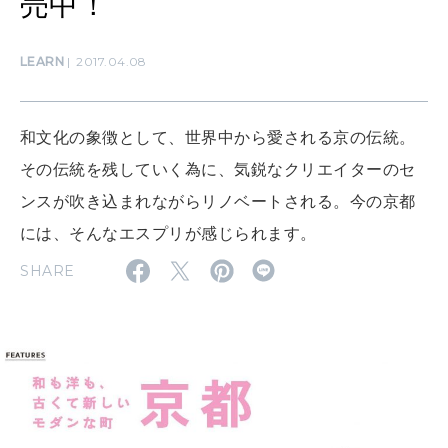
売中！
LEARN
2017.04.08
MAMA
ママもいろいろ
和文化の象徴として、世界中から愛される京の伝統。
その伝統を残していく為に、気鋭なクリエイターのセ
SUSTAINABLE
わたしができること
ンスが吹き込まれながらリノベートされる。今の京都
には、そんなエスプリが感じられます。
SHARE
CULTURE
自分を耕す
WORK&MONEY
いい人生って？