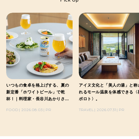
いつもの食卓を格上げする、夏の
アイヌ文化と「美人の湯」と称
新定番「ホワイトビール」で乾
れるモール温泉を体感できる〈
杯！｜料理家・長谷川あかりさん
ポロト〉。
の気取らないおもてなし。
FOOD
2026.08.03
PR
TRAVEL
2026.07.31
PR