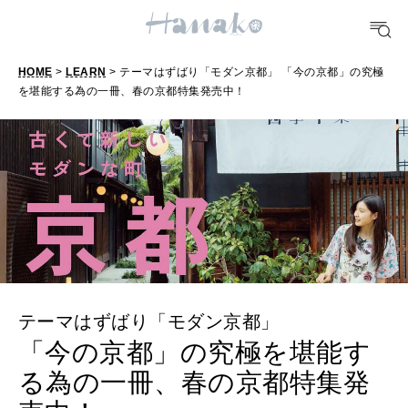
FOOD
おいしい
HOME
>
LEARN
> テーマはずばり「モダン京都」 「今の京都」の究極
を堪能する為の一冊、春の京都特集発売中！
TRAVEL
どこ行く？
FORTUNE
明日のわたし
[12星座別] Weekly Holoscope
HEALTH
[12星座別] Monthly Love Holoscope
自分にやさしく
テーマはずばり「モダン京都」
「今の京都」の究極を堪能す
女神まり愛のタロットメッセージ
る為の一冊、春の京都特集発
LEARN
算命学がわかる今月のあなた
知る、考える