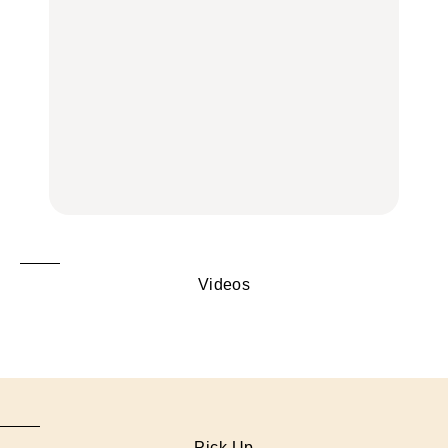
｜吉祥寺、西荻窪、代々
旅。』
旅。』
木上原、下北沢ほか
FOOD
いつもの食卓を格上げす
【2026年最新】横浜の絶
行列に並んででも食べる
る、夏の新定番「ホワイ
品ランチ29選｜横浜駅周
べし！喜多方ラーメンの
トビール」で乾杯！｜料
辺、みなとみらい、横浜
名店3選
理家・長谷川あかりさん
中華街、和食、洋食ほか
の気取らないおもてな
FOOD
FOOD | PR
FOOD
し。
Videos
Pick Up