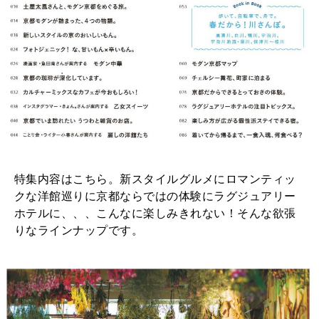
MAGAZINE
特集
2026年9月号「北海道 おいしく遊ぶ、夏のご褒美旅。」
2026年8月号『お茶の時間です。』
MAGAZINE
MOOK
2026年7月号「鎌倉 ローカルが 教えてくれた 本当の歩き方。」
2026年6月号「大銀座 トレンドが生まれる 新しい一流店へ。」
特集内容はこちら。新スタイルグルメにロマンティッ
クな洋館巡りに京都ならではの体験にラグジュアリー
FOLLOW US!
2026年5月号「“大好き”に出会いに。韓国」
ホテルに、、、こんなに楽しみきれない！そんな欲張
りなラインナップです。
2026年4月号「未来をつくる、学びの教科書。」
2026年3月号「スイーツ予想図 2026」
2026年2月号「良運を掴む 新・開運術。」