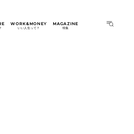
RE
WORK&MONEY
MAGAZINE
MAGAZINE
MOOK
す
いい人生って？
特集
2026年9月号「北海道 おいし
く遊ぶ、夏のご褒美旅。」
2026年8月号『お茶の時間で
す。』
日本橋
#中目黒
#吉祥寺
#横浜
2026年7月号「鎌倉 ローカル
が 教えてくれた 本当の歩き
方。」
2026年6月号「大銀座 トレン
ドが生まれる 新しい一流店
へ。」
2026年5月号「“大好き”に出
会いに。韓国」
2026年4月号「未来をつくる、