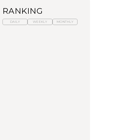
RANKING
DAILY
WEEKLY
MONTHLY
暑いから食べたくな
【東京近郊】日帰りひ
「来たぞ、トイトレ」|
る。わざわざ行きたい
とり旅スポット5選｜館
弘中綾香の「純度
ラーメン13選｜プロが
山、前橋、日光など
100%」～第141回～
選ぶベスト3、大井町の
人気店、ご当地ラーメ
TRAVEL
LEARN
FOOD
ン
No.1259『北海道 おい
No.1259『北海道 おい
【あんこ】一度は食べ
しく遊ぶ、夏のご褒美
しく遊ぶ、夏のご褒美
たい名店13選｜どら焼
旅。』
旅。』
き・おはぎほか
FOOD
いつもの食卓を格上げ
【東京近郊】日帰りひ
「来たぞ、トイトレ」|
する、夏の新定番「ホ
とり旅スポット5選｜館
弘中綾香の「純度
ワイトビール」で乾
山、前橋、日光など
100%」～第141回～
杯！｜料理家・長谷川
あかりさんの気取らな