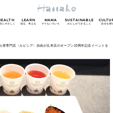
HEALTH
LEARN
MAMA
SUSTAINABLE
CULTU
分にやさしく
知る、考える
ママもいろいろ
わたしができること
自分を耕
POPULAR TAGS
 お茶専門店〈ルピシア〉自由が丘本店のオープン10周年記念イベントを
#カフェ
#朝ごはん
#開運
#東京駅
#銀座
#
り
FOLLOW US!