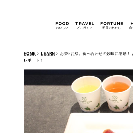
FOOD
TRAVEL
FORTUNE
おいしい
どこ行く？
明日のわたし
自
[12星座別] Weekly
Holoscope
HOME
>
LEARN
> お茶×お鮨。食べ合わせの妙味に感動！
[12星座別] Monthly
レポート！
Holoscope
#手土産
#シュークリーム
#パン
女神まり愛の
タロットメッセージ
#京都
[算命学] 星読みハナコの月巡