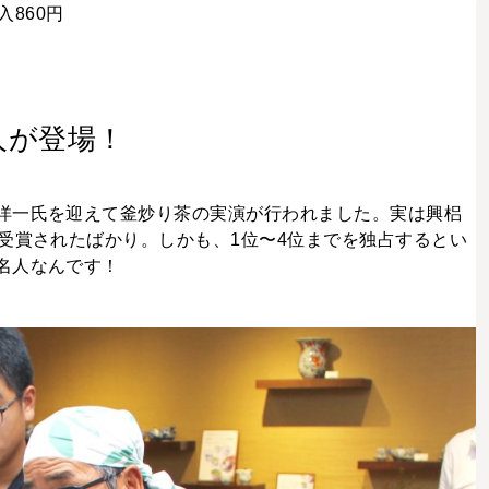
個入860円
人が登場！
洋一氏を迎えて釜炒り茶の実演が行われました。実は興梠
受賞されたばかり。しかも、1位〜4位までを独占するとい
名人なんです！