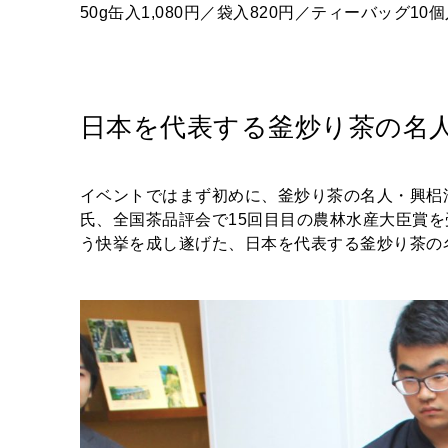
50g缶入1,080円／袋入820円／ティーバッグ10
日本を代表する釜炒り茶の名
イベントではまず初めに、釜炒り茶の名人・興梠
氏、全国茶品評会で15回目目の農林水産大臣賞を
う快挙を成し遂げた、日本を代表する釜炒り茶の