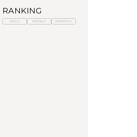
RANKING
DAILY
WEEKLY
MONTHLY
暑いから食べたくな
【東京近郊】日帰りひ
「来たぞ、トイトレ」|
る。わざわざ行きたい
とり旅スポット5選｜館
弘中綾香の「純度
ラーメン13選｜プロが
山、前橋、日光など
100%」～第141回～
選ぶベスト3、大井町の
人気店、ご当地ラーメ
TRAVEL
LEARN
FOOD
ン
【福島】わざわざ食べ
【東京近郊】日帰りひ
【あんこ】一度は食べ
に行きたいご当地グル
とり旅スポット5選｜館
たい名店13選｜どら焼
メ23選｜ラーメン、餃
山、前橋、日光など
き・おはぎほか
子、そばほか
FOOD
TRAVEL
FOOD
中目黒からひと駅の穴
No.1259『北海道 おい
「来たぞ、トイトレ」|
場。祐天寺の魅力10選
しく遊ぶ、夏のご褒美
弘中綾香の「純度
｜グルメ、ショッピン
旅。』
100%」～第141回～
グ、古着ほか