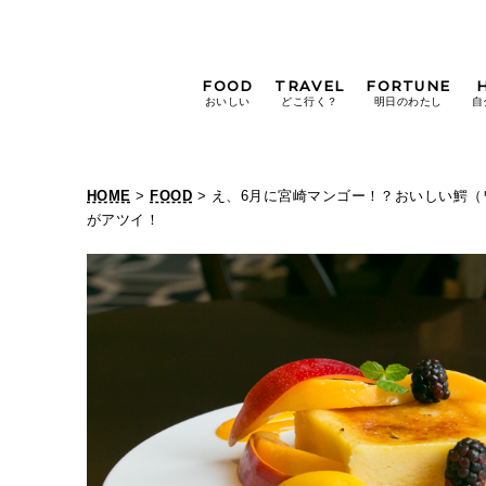
FOOD
TRAVEL
FORTUNE
おいしい
どこ行く？
明日のわたし
自
[12星座別] Weekly
Holoscope
HOME
>
FOOD
> え、6月に宮崎マンゴー！？おいしい鰐
[12星座別] Monthly
がアツイ！
Holoscope
#手土産
#シュークリーム
#パン
女神まり愛の
タロットメッセージ
#京都
[算命学] 星読みハナコの月巡