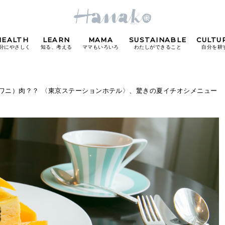
HEALTH
LEARN
MAMA
SUSTAINABLE
CULTU
分にやさしく
知る、考える
ママもいろいろ
わたしができること
自分を耕
POPULAR TAGS
（ワニ）肉？？ 〈東京ステーションホテル〉、驚きの夏イチオシメニュー
#カフェ
#朝ごはん
#開運
#東京駅
#銀座
#
り
FOLLOW US!