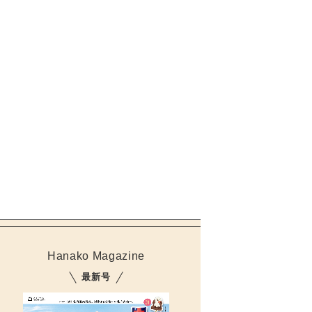
Hanako Magazine
最新号