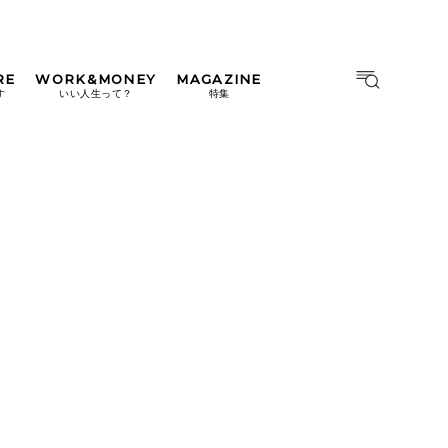
RE
WORK&MONEY
MAGAZINE
MAGAZINE
MOOK
す
いい人生って？
特集
2026年9月号「北海道 おいし
く遊ぶ、夏のご褒美旅。」
2026年8月号『お茶の時間で
す。』
日本橋
#中目黒
#吉祥寺
#横浜
2026年7月号「鎌倉 ローカル
が 教えてくれた 本当の歩き
方。」
2026年6月号「大銀座 トレン
ドが生まれる 新しい一流店
へ。」
2026年5月号「“大好き”に出
会いに。韓国」
2026年4月号「未来をつくる、