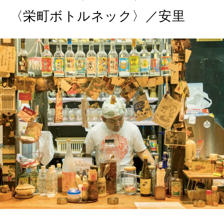
MAGAZINE
〈栄町ボトルネック〉／安里
特集
2026年9月号「北海道 おいしく遊ぶ、夏のご褒美旅。」
2026年8月号『お茶の時間です。』
MAGAZINE
MOOK
2026年7月号「鎌倉 ローカルが 教えてくれた 本当の歩き方。」
2026年6月号「大銀座 トレンドが生まれる 新しい一流店へ。」
FOLLOW US!
2026年5月号「“大好き”に出会いに。韓国」
2026年4月号「未来をつくる、学びの教科書。」
2026年3月号「スイーツ予想図 2026」
2026年2月号「良運を掴む 新・開運術。」