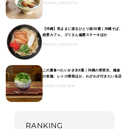
TRAVEL
2026.07.22
【沖縄】気ままに巡るひとり旅38選｜沖縄そば、
絶景カフェ、ゴリさん偏愛ステーキほか
TRAVEL
2026.07.14
この夏食べたいかき氷6選｜沖縄の果実氷、鎌倉
の老舗、レトロ喫茶ほか、わざわざ行きたい名店
FOOD
2026.06.19
RANKING