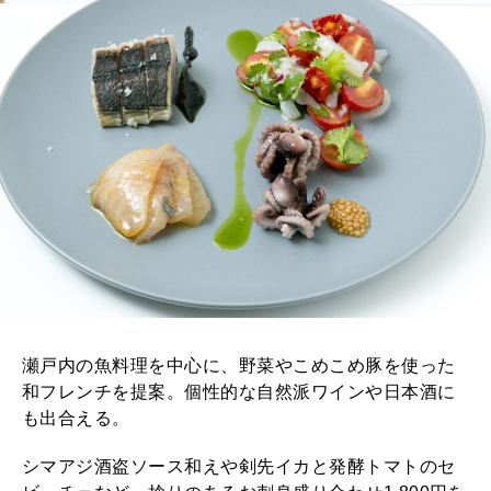
2026年2月号「良運を掴む 新・開運術。」
2026年1月号「猫がいれば、幸せ」
2025年12月号「お酒の新常識。」
瀬戸内の魚料理を中心に、野菜やこめこめ豚を使った
和フレンチを提案。個性的な自然派ワインや日本酒に
も出合える。
シマアジ酒盗ソース和えや剣先イカと発酵トマトのセ