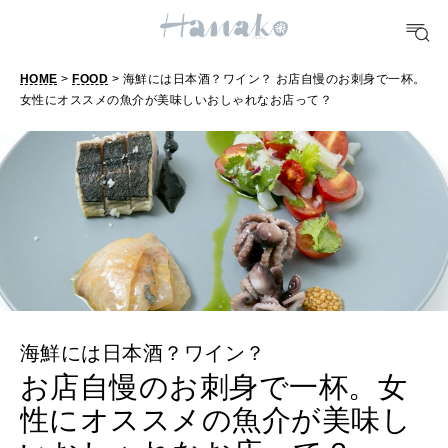
FOOD
おいしい
HOME
>
FOOD
> 海鮮には日本酒？ワイン？ お店自慢のお刺身で一杯。
女性にオススメの魚介が美味しいおしゃれなお店って？
TRAVEL
どこ行く？
FORTUNE
明日のわたし
[12星座別] Weekly Holoscope
HEALTH
海鮮には日本酒？ワイン？
[12星座別] Monthly Love Holoscope
自分にやさしく
お店自慢のお刺身で一杯。女
性にオススメの魚介が美味し
女神まり愛のタロットメッセージ