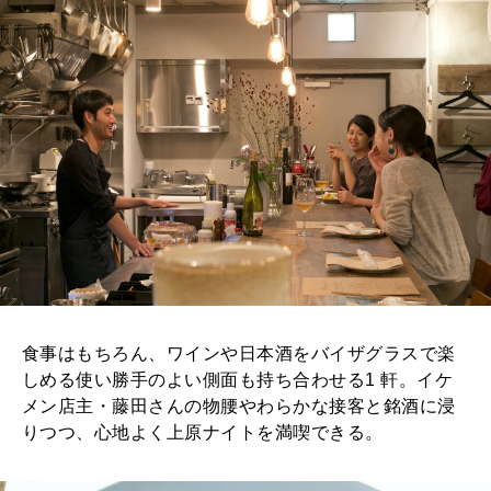
MAGAZINE
特集
2026年9月号「北海道 おいしく遊ぶ、夏のご褒美旅。」
2026年8月号『お茶の時間です。』
MAGAZINE
MOOK
2026年7月号「鎌倉 ローカルが 教えてくれた 本当の歩き方。」
2026年6月号「大銀座 トレンドが生まれる 新しい一流店へ。」
FOLLOW US!
2026年5月号「“大好き”に出会いに。韓国」
食事はもちろん、ワインや日本酒をバイザグラスで楽
しめる使い勝手のよい側面も持ち合わせる1 軒。イケ
2026年4月号「未来をつくる、学びの教科書。」
メン店主・藤田さんの物腰やわらかな接客と銘酒に浸
りつつ、心地よく上原ナイトを満喫できる。
2026年3月号「スイーツ予想図 2026」