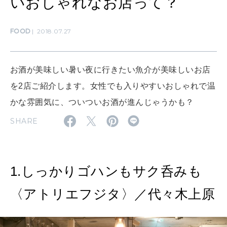
いおしゃれなお店って？
LEARN
算命学がわかる今月のあなた
知る、考える
FOOD
2018.07.27
MAMA
ママもいろいろ
お酒が美味しい暑い夜に行きたい魚介が美味しいお店
を2店ご紹介します。女性でも入りやすいおしゃれで温
SUSTAINABLE
かな雰囲気に、ついついお酒が進んじゃうかも？
わたしができること
SHARE
CULTURE
自分を耕す
1.しっかりゴハンもサク呑みも
〈アトリエフジタ〉／代々木上原
WORK&MONEY
いい人生って？