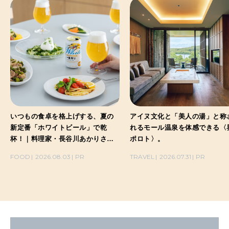
いつもの食卓を格上げする、夏の
アイヌ文化と「美人の湯」と称
新定番「ホワイトビール」で乾
れるモール温泉を体感できる〈
杯！｜料理家・長谷川あかりさん
ポロト〉。
の気取らないおもてなし。
FOOD
2026.08.03
PR
TRAVEL
2026.07.31
PR