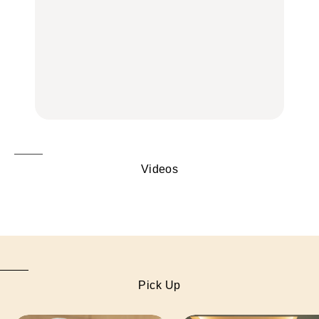
LEARN
FOOD
中目黒からひと駅の穴
いつもの食卓を格上げす
【2026年最新】横浜の絶
場。祐天寺の魅力10選｜
る、夏の新定番「ホワイ
品ランチ29選｜横浜駅周
グルメ、ショッピング、
トビール」で乾杯！｜料
辺、みなとみらい、横浜
古着ほか
理家・長谷川あかりさん
中華街、和食、洋食ほか
の気取らないおもてな
FOOD
FOOD | PR
FOOD
し。
Videos
Pick Up