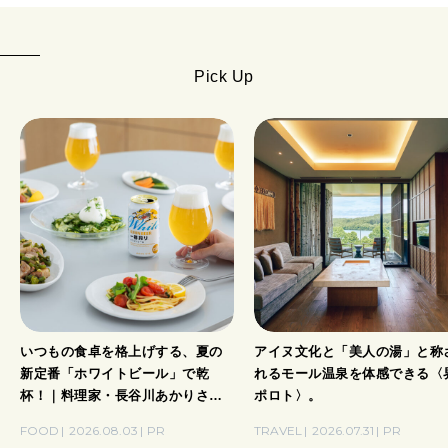
Pick Up
いつもの食卓を格上げする、夏の
アイヌ文化と「美人の湯」と称
新定番「ホワイトビール」で乾
れるモール温泉を体感できる〈
杯！｜料理家・長谷川あかりさん
ポロト〉。
の気取らないおもてなし。
FOOD
2026.08.03
PR
TRAVEL
2026.07.31
PR