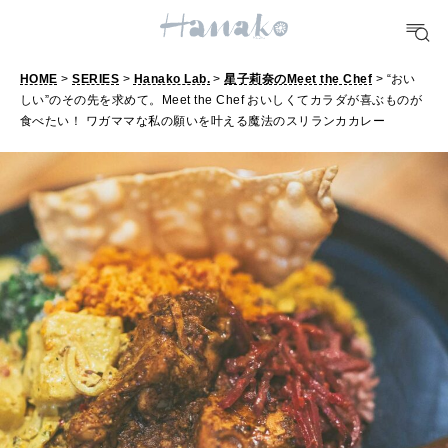
HEALTH
[12星座別] Monthly Love Holoscope
自分にやさしく
女神まり愛のタロットメッセージ
HOME
>
SERIES
>
Hanako Lab.
>
星子莉奈のMeet the Chef
> “おい
LEARN
しい”のその先を求めて。Meet the Chef おいしくてカラダが喜ぶものが
算命学がわかる今月のあなた
知る、考える
食べたい！ ワガママな私の願いを叶える魔法のスリランカカレー
MAMA
ママもいろいろ
SUSTAINABLE
わたしができること
CULTURE
自分を耕す