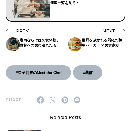
連載一覧を見る
PREV
NEXT
湘南ならではの食体験。
度肝を抜かれる悶絶の和
食材への愛に溢れた若き
牛バーガー!? 美食家が通
料理人、片岡聖斗。 | “お
い詰める噂の名店
いしい”のその先を求め
て。Meet the Chef
#星子莉奈のMeet the Chef
#蔵前
SHARE
Related Posts