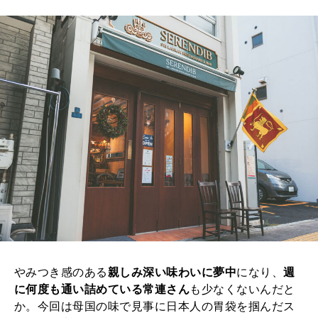
やみつき感のある
親しみ深い味わいに夢中
になり、
週
に何度も通い詰めている常連さん
も少なくないんだと
か。今回は母国の味で見事に日本人の胃袋を掴んだス