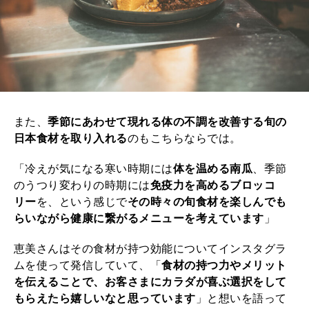
また、
季節にあわせて現れる体の不調を改善する旬の
日本食材を取り入れる
のもこちらならでは。
「冷えが気になる寒い時期には
体を温める南瓜
、季節
のうつり変わりの時期には
免疫力を高めるブロッコ
リー
を、という感じで
その時々の旬食材を楽しんでも
らいながら健康に繋がるメニューを考えています
」
恵美さんはその食材が持つ効能についてインスタグラ
ムを使って発信していて、「
食材の持つ力やメリット
を伝えることで、お客さまにカラダが喜ぶ選択をして
もらえたら嬉しいなと思っています
」と想いを語って