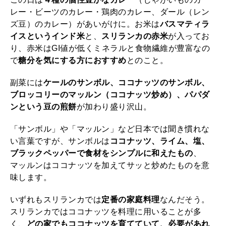
レー・ビーツのカレー・鶏肉のカレー、ダール（レン
ズ豆）のカレー）があいがけに。お米は
バスマティラ
イスというインド米
と、
スリランカの赤米
が入ってお
り、赤米はGI値が低くミネラルと食物繊維が豊富なの
で
糖分を気にする方におすすめ
とのこと。
副菜には
ケールのサンボル、ココナッツのサンボル、
ブロッコリーのマッルン（ココナッツ炒め）、パパダ
ンという豆の煎餅
が加わり盛り沢山。
「サンボル」や「マッルン」など日本では聞き慣れな
い言葉ですが、サンボルは
ココナッツ、ライム、塩、
ブラックペッパーで食材をシンプルに和えたもの
、
マッルンはココナッツを加えてサッと炒めたものを意
味します。
いずれもスリランカでは
定番の家庭料理
なんだそう。
スリランカではココナッツを料理に用いることが多
く、
どの家でもココナッツを育てていて、必要があれ