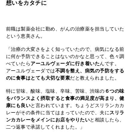
想いをカタチに
前職は製薬会社に勤め、がんの治療薬を担当していた
という恵美さん。
「治療の大変さをよく知っていたので、病気になる前
に何か予防できることはないのかなと思って、色々調
べていたら
アーユルヴェーダに行き着いた
んです。
アーユルヴェーダでは
不調を整え、病気の予防をする
のに食事はとても大切な要素
だと教えられました。
特に甘味、酸味、塩味、辛味、苦味、渋味の
６つの味
をバランスよく摂取すると食事の満足度が高まり、健
康にも良い
と言われています。ちょうどスリランカカ
レーがその条件に当てはまっていたので、夫に
スリラ
ンカカレーをメインにお店をやりたい
と相談したら、
二つ返事で承諾してくれました。」