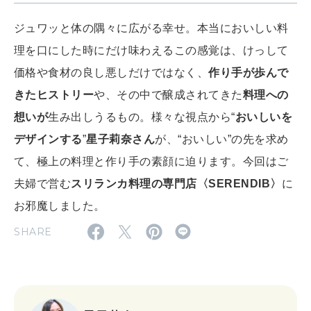
2026年4月号「未来をつくる、学びの教科書。」
ジュワッと体の隅々に広がる幸せ。本当においしい料
2026年3月号「スイーツ予想図 2026」
理を口にした時にだけ味わえるこの感覚は、けっして
価格や食材の良し悪しだけではなく、
作り手が歩んで
2026年2月号「良運を掴む 新・開運術。」
きたヒストリー
や、その中で醸成されてきた
料理への
2026年1月号「猫がいれば、幸せ」
想いが
生み出しうるもの。様々な視点から“
おいしいを
デザインする
”
星子莉奈さん
が、“おいしい”の先を求め
2025年12月号「お酒の新常識。」
て、極上の料理と作り手の素顔に迫ります。今回はご
夫婦で営む
スリランカ料理の専門店〈SERENDIB〉
に
お邪魔しました。
SHARE