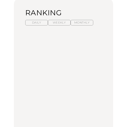
RANKING
DAILY
WEEKLY
MONTHLY
暑いから食べたくなる。
【東京近郊】日帰りひと
「来たぞ、トイトレ」|
わざわざ行きたいラーメ
り旅スポット5選｜館
弘中綾香の「純度
ン13選｜プロが選ぶベス
山、前橋、日光など
100%」～第141回～
ト3、大井町の人気店、
ご当地ラーメン
TRAVEL
LEARN
FOOD
【福島】わざわざ食べに
【東京近郊】日帰りひと
【あんこ】一度は食べた
行きたいご当地グルメ23
り旅スポット5選｜館
い名店13選｜どら焼き・
選｜ラーメン、餃子、そ
山、前橋、日光など
おはぎほか
ばほか
FOOD
TRAVEL
FOOD
中目黒からひと駅の穴
No.1259『北海道 おいし
「来たぞ、トイトレ」|
場。祐天寺の魅力10選｜
く遊ぶ、夏のご褒美
弘中綾香の「純度
グルメ、ショッピング、
旅。』
100%」～第141回～
古着ほか