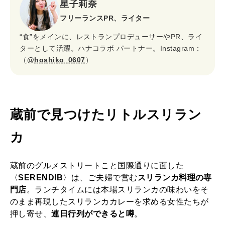
星子莉奈
フリーランスPR、ライター
“食”をメインに、レストランプロデューサーやPR、ライ
ターとして活躍。ハナコラボ パートナー。Instagram：
（
@hoshiko_0607
）
蔵前で見つけたリトルスリラン
カ
蔵前のグルメストリートこと国際通りに面した
〈
SERENDIB
〉は、ご夫婦で営む
スリランカ料理の専
門店
。ランチタイムには本場スリランカの味わいをそ
のまま再現したスリランカカレーを求める女性たちが
押し寄せ、
連日行列ができると噂
。