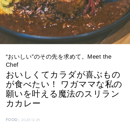
WORK&MONEY
いい人生って？
MAGAZINE
特集
“おいしい”のその先を求めて。Meet the
2026年9月号「北海道 おいしく遊ぶ、夏のご褒美旅。」
Chef
おいしくてカラダが喜ぶもの
2026年8月号『お茶の時間です。』
が食べたい！ ワガママな私の
MAGAZINE
MOOK
願いを叶える魔法のスリラン
2026年7月号「鎌倉 ローカルが 教えてくれた 本当の歩き方。」
カカレー
2026年6月号「大銀座 トレンドが生まれる 新しい一流店へ。」
FOLLOW US!
2026年5月号「“大好き”に出会いに。韓国」
FOOD
2023.12.29