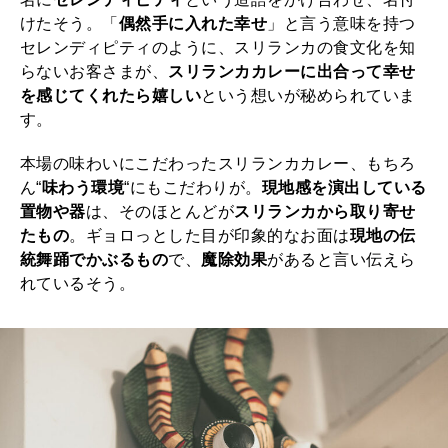
けたそう。「
偶然手に入れた幸せ
」と言う意味を持つ
セレンディピティのように、スリランカの食文化を知
らないお客さまが、
スリランカカレーに出合って幸せ
を感じてくれたら嬉しい
という想いが秘められていま
す。
本場の味わいにこだわったスリランカカレー、もちろ
ん“
味わう環境
“にもこだわりが。
現地感を演出している
置物や器
は、そのほとんどが
スリランカから取り寄せ
たもの
。ギョロっとした目が印象的なお面は
現地の伝
統舞踊でかぶるもの
で、
魔除効果
があると言い伝えら
れているそう。