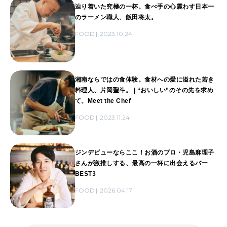
辿り着いた究極の一杯。食べ手の心震わす日本一
のラーメン職人、飯田将太。
FOOD
2023.10.24
湘南ならではの食体験。食材への愛に溢れた若き
料理人、片岡聖斗。 | “おいしい”のその先を求め
て。Meet the Chef
FOOD
2023.11.24
ジンデビューならここ！お酒のプロ・児島麻理子
さんが激推しする、最高の一杯に出会えるバー
BEST3
FOOD
2026.04.17