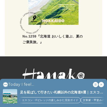
No.1259『北海道 おいしく遊ぶ、夏の
ご褒美旅。』
Today I feel...
足を延ばして行きたい札幌以外の北海道6選｜エスコン
フィールド、花咲線、ニセコほか (6)
海道】エスコン・Fビレッジの楽しみかた完全ガイド
文筆家・甲斐みのりさんが行く