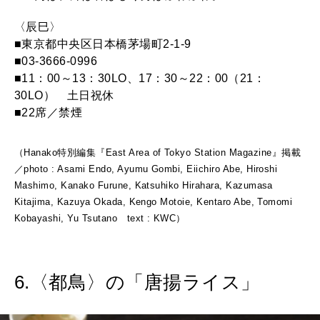
〈辰巳〉
■東京都中央区日本橋茅場町2-1-9
■03-3666-0996
■11：00～13：30LO、17：30～22：00（21：
30LO） 土日祝休
■22席／禁煙
（Hanako特別編集『East Area of Tokyo Station Magazine』掲載
／photo : Asami Endo, Ayumu Gombi, Eiichiro Abe, Hiroshi
Mashimo, Kanako Furune, Katsuhiko Hirahara, Kazumasa
Kitajima, Kazuya Okada, Kengo Motoie, Kentaro Abe, Tomomi
Kobayashi, Yu Tsutano text : KWC）
6.〈都鳥〉の「唐揚ライス」