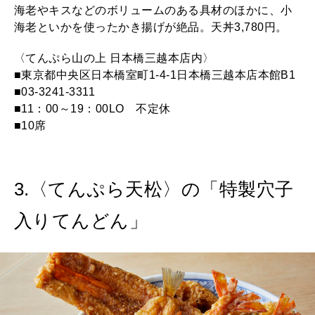
海老やキスなどのボリュームのある具材のほかに、小
海老といかを使ったかき揚げが絶品。天丼3,780円。
〈てんぷら山の上 日本橋三越本店内〉
■東京都中央区日本橋室町1-4-1日本橋三越本店本館B1
■03-3241-3311
■11：00～19：00LO 不定休
■10席
3.〈てんぷら天松〉の「特製穴子
入りてんどん」