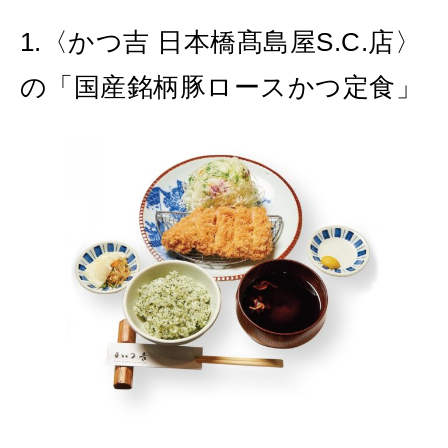
1.〈かつ吉 日本橋髙島屋S.C.店〉
2026年8月号『お茶の時間です。』
の「国産銘柄豚ロースかつ定食」
MAGAZINE
MOOK
2026年7月号「鎌倉 ローカルが 教えてくれた 本当の歩き方。」
2026年6月号「大銀座 トレンドが生まれる 新しい一流店へ。」
FOLLOW US!
2026年5月号「“大好き”に出会いに。韓国」
2026年4月号「未来をつくる、学びの教科書。」
2026年3月号「スイーツ予想図 2026」
2026年2月号「良運を掴む 新・開運術。」
2026年1月号「猫がいれば、幸せ」
2025年12月号「お酒の新常識。」