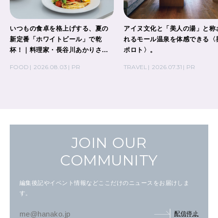
いつもの食卓を格上げする、夏の
アイヌ文化と「美人の湯」と称
新定番「ホワイトビール」で乾
れるモール温泉を体感できる〈
杯！｜料理家・長谷川あかりさん
ポロト〉。
の気取らないおもてなし。
FOOD
2026.08.03
PR
TRAVEL
2026.07.31
PR
JOIN OUR
COMMUNITY
編集後記やイベント情報などここだけのニュースをお届けしま
す。
配信停止