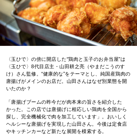
〈玉ひで〉の傍に開店した“鶏肉と玉子のお弁当屋”は
〈玉ひで〉8代目店主・山田耕之亮（やまだこうのす
け）さん監修。“健康的な”をテーマとし、純国産鶏肉の
唐揚げがメインのお店だ。山田さんはなぜ別業態を開
いたのか？
「唐揚げブームの昨今だが肉本来の旨さを紹介した
かった。この店では唐揚げに相応しい鶏肉を全国から
探し、完全機械化で肉を加工しています」。おいしく
ヘルシーな唐揚げを実現した山田さん。今後は定食店
やキッチンカーなど新たな展開を模索する。