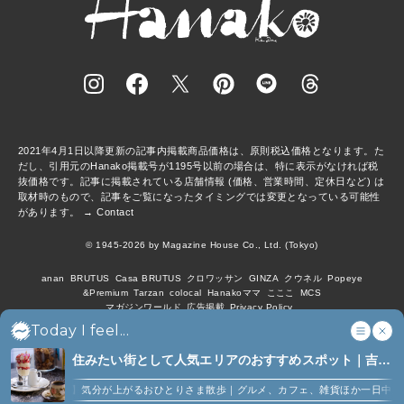
2021年4月1日以降更新の記事内掲載商品価格は、原則税込価格となります。た
だし、引用元のHanako掲載号が1195号以前の場合は、特に表示がなければ税
抜価格です。記事に掲載されている店舗情報 (価格、営業時間、定休日など) は
取材時のもので、記事をご覧になったタイミングでは変更となっている可能性
があります。 →
Contact
© 1945-2026 by Magazine House Co., Ltd. (Tokyo)
anan
BRUTUS
Casa BRUTUS
クロワッサン
GINZA
クウネル
Popeye
&Premium
Tarzan
colocal
Hanakoママ
こここ
MCS
マガジンワールド
広告掲載
Privacy Policy
Today I feel...
住みたい街として人気エリアのおすすめスポット｜吉祥
寺、西荻窪、代々木上原、下北沢ほか (6)
【吉祥寺】気分が上がるおひとりさま散歩｜グルメ、カフェ、雑貨ほか一日中楽しめるス