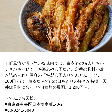
下町風情が漂う静かな店内では、白衣姿の職人たちが
テキパキと動く。巻海老や穴子など、定番の具材が敷
き詰められた写真の「特製穴子入りてんどん」（4,
180円）は、薄衣ならではの口あたりの軽さが特徴。天
丼は具材に合わせて4種類の展開。1,200円～。
〈てんぷら天松〉
■東京都中央区日本橋室町1-8-2
■03-3241-5840