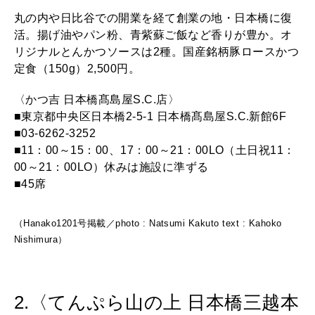
丸の内や日比谷での開業を経て創業の地・日本橋に復
活。揚げ油やパン粉、青紫蘇ご飯など香りが豊か。オ
リジナルとんかつソースは2種。国産銘柄豚ロースかつ
定食（150g）2,500円。
〈かつ吉 日本橋髙島屋S.C.店〉
■東京都中央区日本橋2-5-1 日本橋髙島屋S.C.新館6F
■03-6262-3252
■11：00～15：00、17：00～21：00LO（土日祝11：
00～21：00LO）休みは施設に準ずる
■45席
（Hanako1201号掲載／photo : Natsumi Kakuto text : Kahoko
Nishimura）
2.〈てんぷら山の上 日本橋三越本