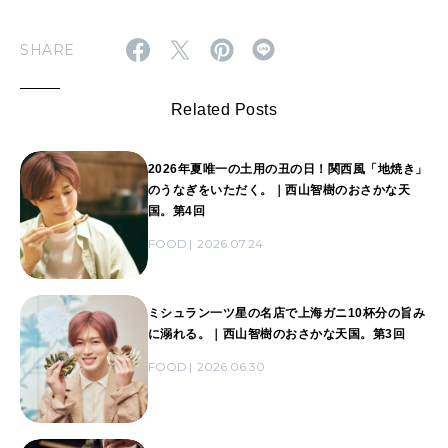
SHARE
Related Posts
2026年夏唯一の土用の丑の日！関西風「地焼き」
のうなぎをいただく。｜西山智樹のおさかな天
国。第4回
FOOD
2026.07.24
ミシュラン一ツ星の名店で上海ガニ10杯分の旨み
に溺れる。｜西山智樹のおさかな天国。第3回
FOOD
2026.06.30