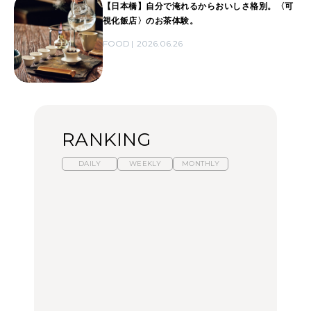
【日本橋】自分で淹れるからおいしさ格別。〈可
視化飯店〉のお茶体験。
FOOD
2026.06.26
RANKING
DAILY
WEEKLY
MONTHLY
暑いから食べたくなる。
【東京近郊】日帰りひと
「来たぞ、トイトレ」|
わざわざ行きたいラーメ
り旅スポット5選｜館
弘中綾香の「純度
ン13選｜プロが選ぶベス
山、前橋、日光など
100%」～第141回～
ト3、大井町の人気店、
ご当地ラーメン
TRAVEL
LEARN
FOOD
No.1259『北海道 おいし
No.1259『北海道 おいし
【あんこ】一度は食べた
く遊ぶ、夏のご褒美
く遊ぶ、夏のご褒美
い名店13選｜どら焼き・