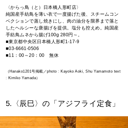
〈からっ鳥（と）日本橋人形町店〉
純国産手紡鳥を薄い衣で一度揚げた後、スチームコン
ベクションで蒸し焼きにし、肉の油分を限界まで落と
したヘルシーな唐揚げを提供。塩分も控えめ。純国産
手紡鳥ムネから揚げ100g 280円～。
■東京都中央区日本橋人形町1-17-9
■03-6661-0506
■11：00～20：00 無休
（Hanako1201号掲載／photo : Kayoko Aoki, Shu Yamamoto text
: Kimiko Yamada）
5.〈辰巳〉の「アジフライ定食」