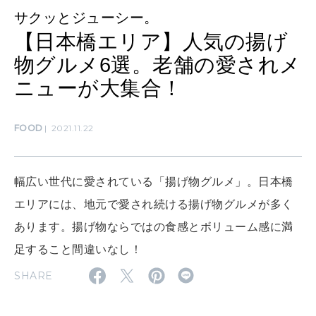
サクッとジューシー。
【日本橋エリア】人気の揚げ
SUSTAINABLE
物グルメ6選。老舗の愛されメ
わたしができること
ニューが大集合！
CULTURE
FOOD
2021.11.22
自分を耕す
幅広い世代に愛されている「揚げ物グルメ」。日本橋
WORK&MONEY
エリアには、地元で愛され続ける揚げ物グルメが多く
いい人生って？
あります。揚げ物ならではの食感とボリューム感に満
足すること間違いなし！
MAGAZINE
SHARE
特集
2026年9月号「北海道 おいしく遊ぶ、夏のご褒美旅。」