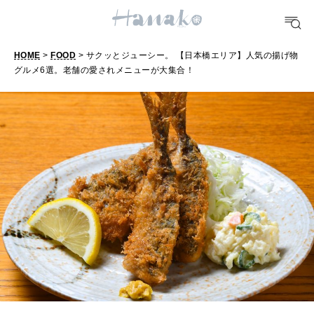
TRAVEL
どこ行く？
HOME
>
FOOD
> サクッとジューシー。 【日本橋エリア】人気の揚げ物
グルメ6選。老舗の愛されメニューが大集合！
FORTUNE
明日のわたし
[12星座別] Weekly Holoscope
HEALTH
[12星座別] Monthly Love Holoscope
自分にやさしく
女神まり愛のタロットメッセージ
LEARN
算命学がわかる今月のあなた
知る、考える
MAMA
ママもいろいろ