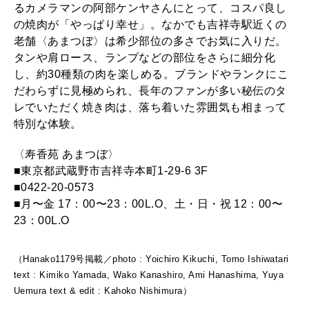
るカメラマンの阿部ケンヤさんにとって、コスパ良し
の焼肉が「やっぱり幸せ」。なかでも吉祥寺駅近くの
老舗〈あまつぼ〉は希少部位の多さでお気に入りだ。
タンや肩ロース、ランプなどの部位をさらに細分化
し、約30種類の肉を楽しめる。ブランドやランクにこ
だわらずに見極められ、長年のファンが多い秘伝のタ
レでいただく焼き肉は、落ち着いた雰囲気も相まって
特別な体験。
〈寿香苑 あまつぼ〉
■東京都武蔵野市吉祥寺本町1-29-6 3F
■0422-20-0573
■月〜金 17：00〜23：00L.O、土・日・祝 12：00〜
23：00L.O
（Hanako1179号掲載／photo : Yoichiro Kikuchi, Tomo Ishiwatari
text : Kimiko Yamada, Wako Kanashiro, Ami Hanashima, Yuya
Uemura text & edit : Kahoko Nishimura）