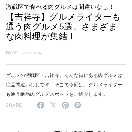
ママもいろいろ
激戦区で食べる肉グルメは間違いなし！
【吉祥寺】グルメライターも
通う肉グルメ5選。さまざま
SUSTAINABLE
な肉料理が集結！
わたしができること
FOOD
2021.10.04
CULTURE
自分を耕す
グルメの激戦区・吉祥寺。そんな街にある肉グルメは
絶品間違いなしです。そこで今回は、グルメライター
WORK&MONEY
いい人生って？
も通う絶品肉グルメスポットをご紹介します。
SHARE
MAGAZINE
特集