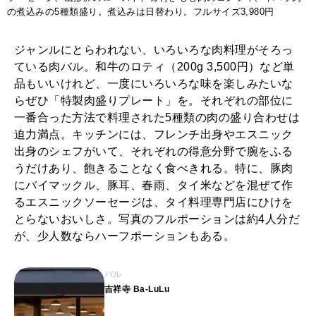
の煮込みの5種類盛り。煮込みは日替わり。フルサイズ3,980円
ジャンルにとらわれない、いろいろな肉料理がそろっ
ている肉バル。和牛のロティ（200g 3,500円）など単
品もいいけれど、一度にいろいろな味を楽しみたいな
らぜひ「特製肉盛りプレート」を。それぞれの部位に
一番合った方法で料理された5種類の肉の盛り合わせは
迫力満点。キッチンには、フレンチ出身やエスニック
出身のシェフがいて、それぞれの得意分野で腕をふる
うだけあり、飽きることなく食べきれる。特に、豚肉
にバイマックル、豚耳、春雨、タイ米などを混ぜて作
るエスニックソーセージは、タイ料理専門店にひけを
とらないおいしさ。写真のフルポーションは約4人分だ
が、少人数ならハーフポーションもある。
バル
吉祥寺 Ba-LuLu