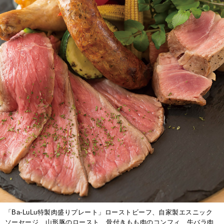
「Ba-LuLu特製肉盛りプレート」ローストビーフ、自家製エスニック
ソーセージ、山形豚のロースト、骨付きもも肉のコンフィ、牛バラ肉