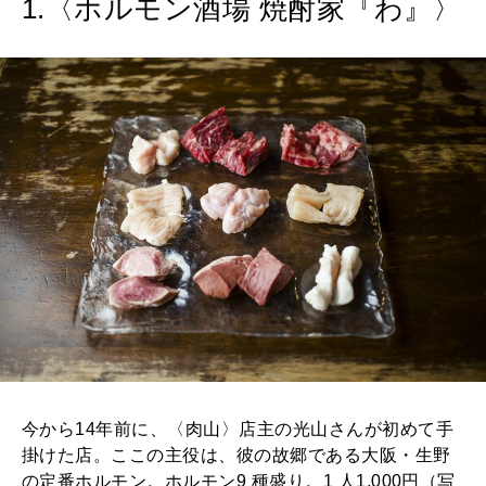
1.〈ホルモン酒場 焼酎家『わ』〉
2026年9月号「北海道 おいしく遊ぶ、夏のご褒美旅。」
2026年8月号『お茶の時間です。』
MAGAZINE
MOOK
2026年7月号「鎌倉 ローカルが 教えてくれた 本当の歩き方。」
2026年6月号「大銀座 トレンドが生まれる 新しい一流店へ。」
FOLLOW US!
2026年5月号「“大好き”に出会いに。韓国」
2026年4月号「未来をつくる、学びの教科書。」
2026年3月号「スイーツ予想図 2026」
2026年2月号「良運を掴む 新・開運術。」
今から14年前に、〈肉山〉店主の光山さんが初めて手
2026年1月号「猫がいれば、幸せ」
掛けた店。ここの主役は、彼の故郷である大阪・生野
の定番ホルモン。ホルモン9 種盛り。1 人1,000円（写