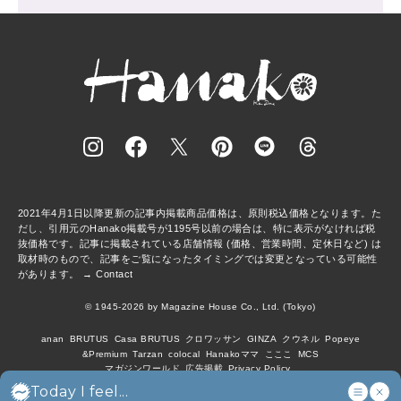
2021年4月1日以降更新の記事内掲載商品価格は、原則税込価格となります。た
だし、引用元のHanako掲載号が1195号以前の場合は、特に表示がなければ税
抜価格です。記事に掲載されている店舗情報 (価格、営業時間、定休日など) は
取材時のもので、記事をご覧になったタイミングでは変更となっている可能性
があります。 →
Contact
© 1945-2026 by Magazine House Co., Ltd. (Tokyo)
anan
BRUTUS
Casa BRUTUS
クロワッサン
GINZA
クウネル
Popeye
&Premium
Tarzan
colocal
Hanakoママ
こここ
MCS
マガジンワールド
広告掲載
Privacy Policy
Today I feel...