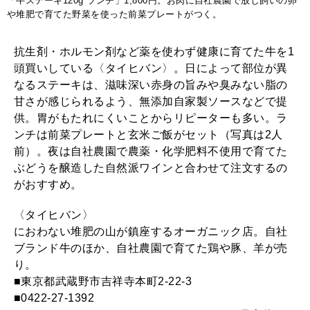
「牛ステーキ120g ランチ」1,800円。お肉に自社農園で放し飼いの卵
や堆肥で育てた野菜を使った前菜プレートがつく。
抗生剤・ホルモン剤など薬を使わず健康に育てた牛を1
頭買いしている〈タイヒバン〉。日によって部位が異
なるステーキは、滋味深い赤身の旨みや臭みない脂の
甘さが感じられるよう、無添加自家製ソースなどで提
供。胃がもたれにくいことからリピーターも多い。ラ
ンチは前菜プレートと玄米ご飯がセット（写真は2人
前）。夜は自社農園で農薬・化学肥料不使用で育てた
ぶどうを醸造した自然派ワインと合わせて注文するの
がおすすめ。
〈タイヒバン〉
におわない堆肥の山が鎮座するオーガニック店。自社
ブランド牛のほか、自社農園で育てた鶏や豚、羊が売
り。
■東京都武蔵野市吉祥寺本町2-22-3
■0422-27-1392