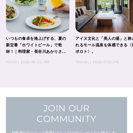
いつもの食卓を格上げする、夏の
アイヌ文化と「美人の湯」と称
新定番「ホワイトビール」で乾
れるモール温泉を体感できる〈
杯！｜料理家・長谷川あかりさん
ポロト〉。
の気取らないおもてなし。
FOOD
2026.08.03
PR
TRAVEL
2026.07.31
PR
JOIN OUR
COMMUNITY
編集後記やイベント情報などここだけのニュースをお届けしま