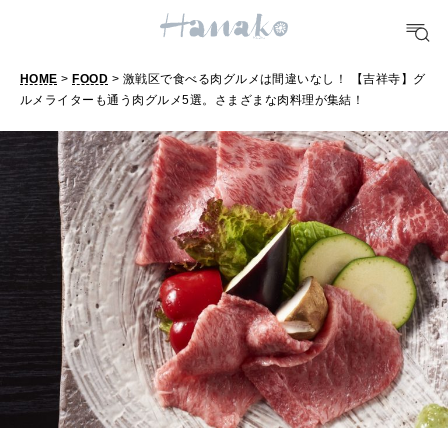
TRAVEL
どこ行く？
HOME
>
FOOD
> 激戦区で食べる肉グルメは間違いなし！ 【吉祥寺】グ
ルメライターも通う肉グルメ5選。さまざまな肉料理が集結！
FORTUNE
明日のわたし
[12星座別] Weekly Holoscope
HEALTH
[12星座別] Monthly Love Holoscope
自分にやさしく
女神まり愛のタロットメッセージ
LEARN
算命学がわかる今月のあなた
知る、考える
MAMA