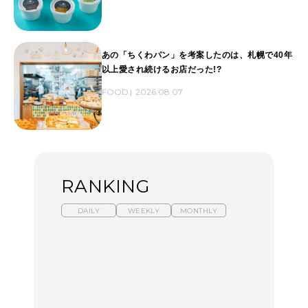
あの「ちくわパン」を考案したのは、札幌で40年
以上愛され続けるお店だった!?
FOOD
2026.08.07
RANKING
DAILY
WEEKLY
MONTHLY
【福島】わざわざ食べに
暑いから食べたくなる。
「来たぞ、トイトレ」|
行きたいご当地グルメ23
わざわざ行きたいラーメ
弘中綾香の「純度
選｜ラーメン、餃子、そ
ン13選｜プロが選ぶベス
100%」～第141回～
ばほか
ト3、大井町の人気店、
ご当地ラーメン