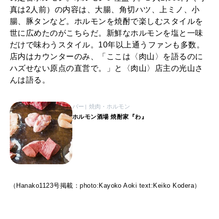
2025年12月号「お酒の新常識。」
真は2人前）の内容は、大腸、角切ハツ、上ミノ、小
腸、豚タンなど。ホルモンを焼酎で楽しむスタイルを
世に広めたのがこちらだ。新鮮なホルモンを塩と一味
だけで味わうスタイル。10年以上通うファンも多数。
店内はカウンターのみ、「ここは〈肉山〉を語るのに
ハズせない原点の直営で。」と〈肉山〉店主の光山さ
んは語る。
バー
焼肉・ホルモン
ホルモン酒場 焼酎家『わ』
（Hanako1123号掲載：photo:Kayoko Aoki text:Keiko Kodera）