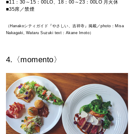
■11：30～15：00LO、18：00～23：00LO 月火休
■35席／禁煙
（Hanakoシティガイド『やさしい、吉祥寺』掲載／photo：Misa
Nakagaki, Wataru Suzuki text：Akane Imoto）
4.〈momento〉