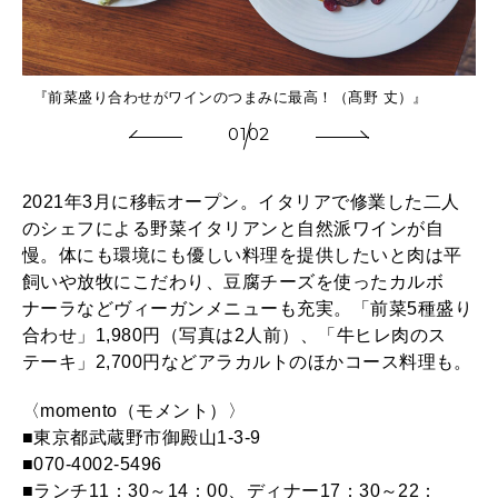
『前菜盛り合わせがワインのつまみに最高！（髙野 丈）』
01
02
2021年3月に移転オープン。イタリアで修業した二人
のシェフによる野菜イタリアンと自然派ワインが自
慢。体にも環境にも優しい料理を提供したいと肉は平
飼いや放牧にこだわり、豆腐チーズを使ったカルボ
ナーラなどヴィーガンメニューも充実。「前菜5種盛り
合わせ」1,980円（写真は2人前）、「牛ヒレ肉のス
テーキ」2,700円などアラカルトのほかコース料理も。
〈momento（モメント）〉
■東京都武蔵野市御殿山1-3-9
■070-4002-5496
■ランチ11：30～14：00、ディナー17：30～22：