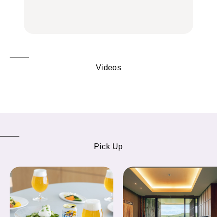
の気取らないおもてな
FOOD
FOOD | PR
FOOD
し。
Videos
Pick Up