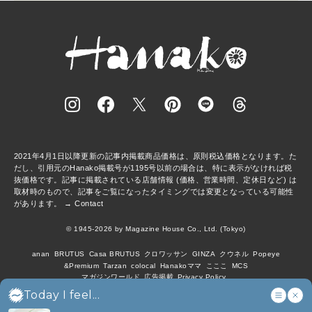
2021年4月1日以降更新の記事内掲載商品価格は、原則税込価格となります。た
だし、引用元のHanako掲載号が1195号以前の場合は、特に表示がなければ税
抜価格です。記事に掲載されている店舗情報 (価格、営業時間、定休日など) は
取材時のもので、記事をご覧になったタイミングでは変更となっている可能性
があります。 →
Contact
© 1945-2026 by Magazine House Co., Ltd. (Tokyo)
anan
BRUTUS
Casa BRUTUS
クロワッサン
GINZA
クウネル
Popeye
&Premium
Tarzan
colocal
Hanakoママ
こここ
MCS
マガジンワールド
広告掲載
Privacy Policy
Today I feel...