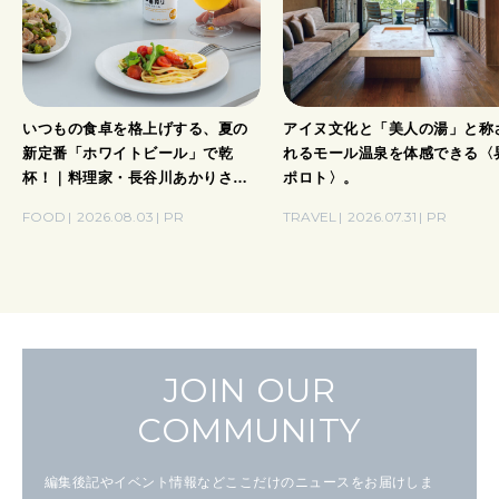
いつもの食卓を格上げする、夏の
アイヌ文化と「美人の湯」と称
新定番「ホワイトビール」で乾
れるモール温泉を体感できる〈
杯！｜料理家・長谷川あかりさん
ポロト〉。
の気取らないおもてなし。
FOOD
2026.08.03
PR
TRAVEL
2026.07.31
PR
JOIN OUR
COMMUNITY
編集後記やイベント情報などここだけのニュースをお届けしま