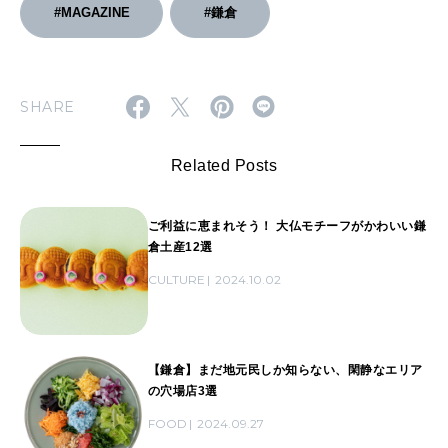
#MAGAZINE
#鎌倉
SHARE
Related Posts
ご利益に恵まれそう！ 大仏モチーフがかわいい鎌
倉土産12選
CULTURE
2024.10.02
【鎌倉】まだ地元民しか知らない、閑静なエリア
の穴場店3選
FOOD
2024.09.27