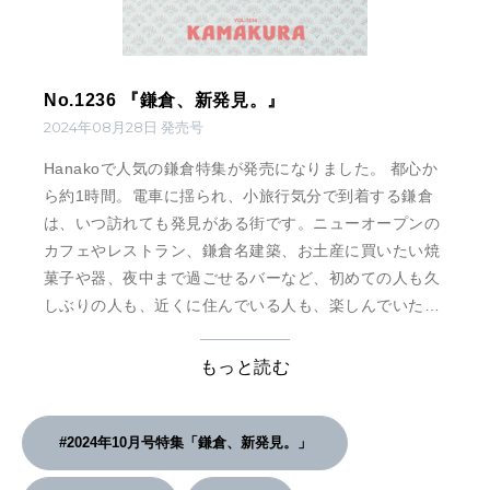
No.1236 『鎌倉、新発見。』
2024年08月28日 発売号
Hanakoで人気の鎌倉特集が発売になりました。 都心か
ら約1時間。電車に揺られ、小旅行気分で到着する鎌倉
は、いつ訪れても発見がある街です。ニューオープンの
カフェやレストラン、鎌倉名建築、お土産に買いたい焼
菓子や器、夜中まで過ごせるバーなど、初めての人も久
しぶりの人も、近くに住んでいる人も、楽しんでいただ
ける一冊です。 今号には特別付録！ 創業70周年を迎
えた〈鎌倉紅谷〉の銘菓「クルミッ子」とコラボした
もっと読む
ジッパーバッグ付き。
#2024年10月号特集「鎌倉、新発見。」