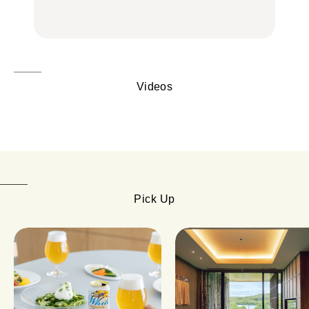
FOOD
FOOD | PR
FOOD
し。
Videos
Pick Up