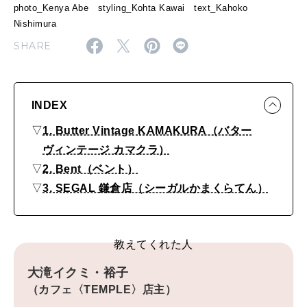
3
photo_Kenya Abe styling_Kohta Kawai text_Kahoko
Nishimura
選
MAGAZINE
MOOK
2026年7月号「鎌倉 ローカルが 教えてくれた 本当の歩き方。」
SHARE
2026年6月号「大銀座 トレンドが生まれる 新しい一流店へ。」
FOLLOW US!
2026年5月号「“大好き”に出会いに。韓国」
INDEX
2026年4月号「未来をつくる、学びの教科書。」
▽
1. Butter Vintage KAMAKURA（バター
ヴィンテージ カマクラ）
2026年3月号「スイーツ予想図 2026」
▽
2. Bent（ベント）
▽
3. SEGAL 鎌倉店（シーガルかまくらてん）
2026年2月号「良運を掴む 新・開運術。」
2026年1月号「猫がいれば、幸せ」
教えてくれた人
2025年12月号「お酒の新常識。」
大滝イクミ・裕子
（カフェ〈TEMPLE〉店主）