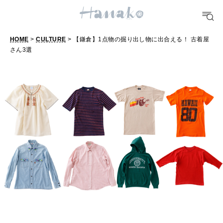
FORTUNE
HOME
>
CULTURE
> 【鎌倉】1点物の掘り出し物に出合える！ 古着屋
明日のわたし
さん3選
【
鎌
[12星座別] Weekly Holoscope
倉
HEALTH
[12星座別] Monthly Love Holoscope
自分にやさしく
】
1
女神まり愛のタロットメッセージ
点
LEARN
算命学がわかる今月のあなた
知る、考える
物
の
掘
MAMA
ママもいろいろ
り
出