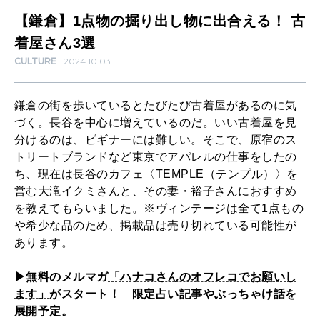
し
【鎌倉】1点物の掘り出し物に出合える！ 古
SUSTAINABLE
わたしができること
物
着屋さん3選
CULTURE
2024.10.03
に
出
CULTURE
鎌倉の街を歩いているとたびたび古着屋があるのに気
自分を耕す
合
づく。長谷を中心に増えているのだ。いい古着屋を見
え
分けるのは、ビギナーには難しい。そこで、原宿のス
トリートブランドなど東京でアパレルの仕事をしたの
る
WORK&MONEY
ち、現在は長谷のカフェ〈TEMPLE（テンプル）〉を
いい人生って？
！
営む大滝イクミさんと、その妻・裕子さんにおすすめ
古
を教えてもらいました。※ヴィンテージは全て1点もの
や希少な品のため、掲載品は売り切れている可能性が
着
MAGAZINE
あります。
特集
屋
さ
▶無料のメルマガ
「ハナコさんのオフレコでお願いし
2026年9月号「北海道 おいしく遊ぶ、夏のご褒美旅。」
ます」
がスタート！ 限定占い記事やぶっちゃけ話を
ん
展開予定。
2026年8月号『お茶の時間です。』