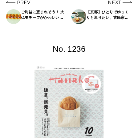
PREV
NEXT
ご利益に恵まれそう！ 大
【京都】ひとりでゆっく
仏モチーフがかわいい鎌
りと巡りたい、古民家喫
倉土産12選
茶＆カフェ5選
No. 1236