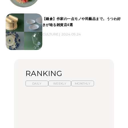
【鎌倉】作家の一点モノや民藝品まで。うつわ好
きが唸る雑貨店4選
CULTURE
2024.09.24
RANKING
DAILY
WEEKLY
MONTHLY
【福島】わざわざ食べに
暑いから食べたくなる。
「来たぞ、トイトレ」|
行きたいご当地グルメ23
わざわざ行きたいラーメ
弘中綾香の「純度
選｜ラーメン、餃子、そ
ン13選｜プロが選ぶベス
100%」～第141回～
ばほか
ト3、大井町の人気店、
ご当地ラーメン
FOOD
LEARN
FOOD