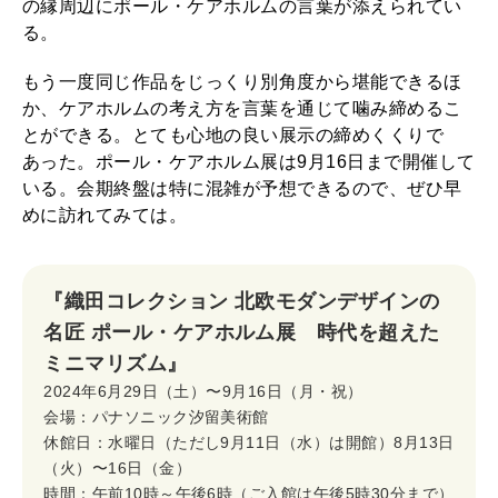
の縁周辺にポール・ケアホルムの言葉が添えられてい
る。
もう一度同じ作品をじっくり別角度から堪能できるほ
か、ケアホルムの考え方を言葉を通じて噛み締めるこ
とができる。とても心地の良い展示の締めくくりで
あった。ポール・ケアホルム展は9月16日まで開催して
いる。会期終盤は特に混雑が予想できるので、ぜひ早
めに訪れてみては。
『織田コレクション 北欧モダンデザインの
名匠 ポール・ケアホルム展 時代を超えた
ミニマリズム』
2024年6月29日（土）〜9月16日（月・祝）
会場：パナソニック汐留美術館
休館日：水曜日（ただし9月11日（水）は開館）8月13日
（火）〜16日（金）
時間：午前10時～午後6時（ご入館は午後5時30分まで）