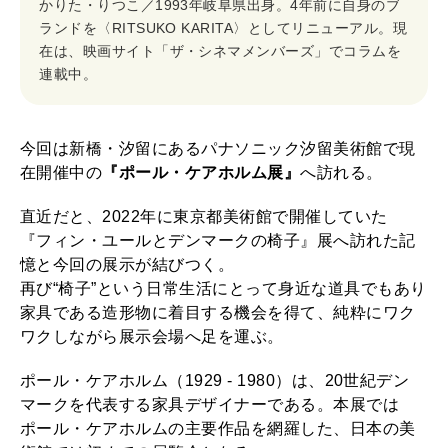
かりた・りつこ／1993年岐阜県出身。4年前に自身のブ
ランドを〈RITSUKO KARITA〉としてリニューアル。現
在は、映画サイト「ザ・シネマメンバーズ」でコラムを
連載中。
今回は新橋・汐留にあるパナソニック汐留美術館で現
在開催中の
『ポール・ケアホルム展』
へ訪れる。
直近だと、2022年に東京都美術館で開催していた
『フィン・ユールとデンマークの椅子』展へ訪れた記
憶と今回の展示が結びつく。
再び“椅子”という日常生活にとって身近な道具でもあり
家具である造形物に着目する機会を得て、純粋にワク
ワクしながら展示会場へ足を運ぶ。
ポール・ケアホルム（1929 - 1980）は、20世紀デン
マークを代表する家具デザイナーである。本展では
ポール・ケアホルムの主要作品を網羅した、日本の美