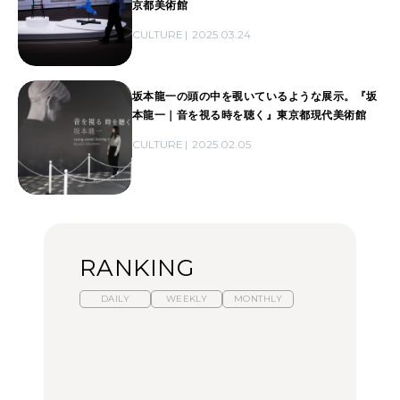
京都美術館
CULTURE
2025.03.24
坂本龍一の頭の中を覗いているような展示。『坂
本龍一｜音を視る時を聴く』東京都現代美術館
CULTURE
2025.02.05
RANKING
DAILY
WEEKLY
MONTHLY
暑いから食べたくなる。
【東京近郊】日帰りひと
「来たぞ、トイトレ」|
わざわざ行きたいラーメ
り旅スポット5選｜館
弘中綾香の「純度
ン13選｜プロが選ぶベス
山、前橋、日光など
100%」～第141回～