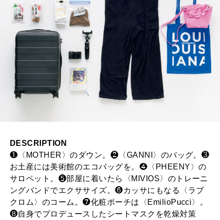
DESCRIPTION
❶〈MOTHER〉のダウン。❷〈GANNI〉のバッグ。❸
お土産には美術館のエコバッグを。❹〈PHEENY〉の
サロペット。❺部屋に着いたら〈MIVIOS〉のトレーニ
ングバンドでエクササイズ。❻カッサにもなる〈ラブ
クロム〉のコーム。❼化粧ポーチは〈EmilioPucci〉。
❽自身でプロデュースしたシートマスクを乾燥対策