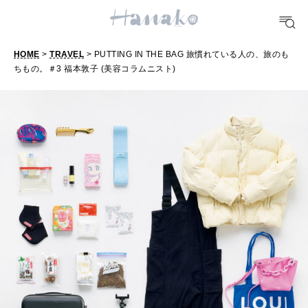
TRAVEL
HOME
>
TRAVEL
> PUTTING IN THE BAG 旅慣れている人の、旅のも
どこ行く？
ちもの。＃3 福本敦子 (美容コラムニスト)
FORTUNE
明日のわたし
[12星座別] Weekly Holoscope
HEALTH
[12星座別] Monthly Love Holoscope
自分にやさしく
女神まり愛のタロットメッセージ
LEARN
算命学がわかる今月のあなた
知る、考える