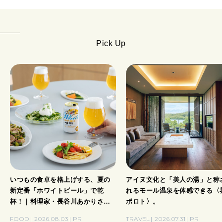
Pick Up
いつもの食卓を格上げする、夏の
アイヌ文化と「美人の湯」と称
新定番「ホワイトビール」で乾
れるモール温泉を体感できる〈
杯！｜料理家・長谷川あかりさん
ポロト〉。
の気取らないおもてなし。
FOOD
2026.08.03
PR
TRAVEL
2026.07.31
PR