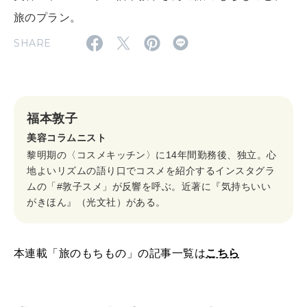
旅のプラン。
2026年9月号「北海道 おいしく遊ぶ、夏のご褒美旅。」
SHARE
2026年8月号『お茶の時間です。』
MAGAZINE
MOOK
2026年7月号「鎌倉 ローカルが 教えてくれた 本当の歩き方。」
福本敦子
2026年6月号「大銀座 トレンドが生まれる 新しい一流店へ。」
美容コラムニスト
黎明期の〈コスメキッチン〉に14年間勤務後、独立。心
FOLLOW US!
2026年5月号「“大好き”に出会いに。韓国」
地よいリズムの語り口でコスメを紹介するインスタグラ
ムの「#敦子スメ」が反響を呼ぶ。近著に『気持ちいい
2026年4月号「未来をつくる、学びの教科書。」
がきほん』（光文社）がある。
2026年3月号「スイーツ予想図 2026」
本連載「旅のもちもの」の記事一覧は
こちら
2026年2月号「良運を掴む 新・開運術。」
2026年1月号「猫がいれば、幸せ」