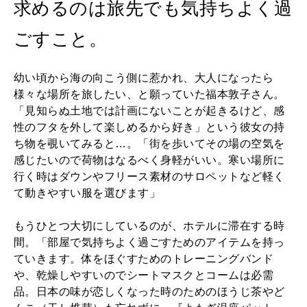
求めるのは旅先でも気持ちよく過
2025年12月号「お酒の新常識。」
ごすこと。
幼い頃から海の向こう側に惹かれ、大人になったら
様々な場所を旅したい、と願っていた福本敦子さん。
「見知らぬ土地では計画にないことが起きるけど、感
性のフタを外して楽しめるから好き」という彼女の持
ち物を覗いてみると…。「街を歩いてその場の空気を
感じたいので荷物はなるべく身軽がいい。寒い場所に
行く時はダウンやフリース素材のサロペットなど軽く
て動きやすい服を選びます」
もうひとつ大切にしているのが、ホテルに滞在する時
間。「部屋で気持ちよく過ごすためのアイテムを持っ
ていきます。体をほぐすためのトレーニングバンド
や、乾燥しやすいのでシートマスクとコームは必需
品。日本の味が恋しくなった時のためのほうじ茶やど