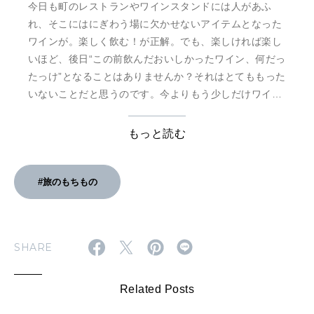
今日も町のレストランやワインスタンドには人があふ
れ、そこにはにぎわう場に欠かせないアイテムとなった
ワインが。楽しく飲む！が正解。でも、楽しければ楽し
いほど、後日“この前飲んだおいしかったワイン、何だっ
たっけ”となることはありませんか？それはとてももった
いないことだと思うのです。今よりもう少しだけワイン
のことを知ることができたら、自分にとっての“おいしい
ワイン”を忘れずにいられるようになるかもしれません。
もっと読む
教科書は、町のグラスワインにワインショップに並ぶボ
トル。必要な知識・教養をまとめた「ワインがもっと楽
しくなる基礎 …
#旅のもちもの
SHARE
Related Posts