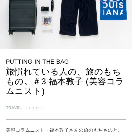
MAMA
ママもいろいろ
SUSTAINABLE
わたしができること
PUTTING IN THE BAG
CULTURE
旅慣れている人の、旅のもち
自分を耕す
もの。＃3 福本敦子 (美容コラ
ムニスト)
WORK&MONEY
いい人生って？
TRAVEL
2023.12.19
MAGAZINE
美容コラムニスト・福本敦子さんの旅のもちものと、
特集