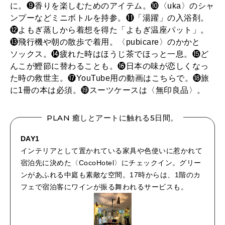
に。❾香りを楽しむためのアイテム。❿〈uka〉のシャ
ンプーなどミニボトルを持参。⓫「湯躍」の入浴剤。
⓬よもぎ蒸しから着想を得た「よもぎ温座パット」。
⓭飛行機や朝の散歩で着用。〈pubicare〉のかかと
ソックス。⓮疲れた時はほうじ茶でほっと一息。⓯ど
んこが鰹節に替わることも。⓰日本の味が恋しくなっ
た時の救世主。⓱YouTube用の動画はこちらで。⓲旅
に1冊の本は必須。⓳スーツケースは〈無印良品〉。
PLAN 癒しとアートに触れる5日間。
DAY1
インテリアとして置かれている家具や色使いに惹かれて
宿泊先に決めた〈CocoHotel〉にチェックイン。グリー
ンがあふれる中庭も素敵な空間。17時からは、1階のカ
フェで宿泊客にワインが振る舞われるサービスも。