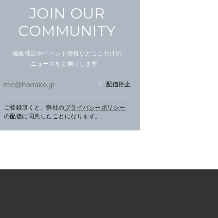
JOIN OUR
COMMUNITY
編集後記やイベント情報などここだけの
ニュースをお届けします。
配信停止
ご登録頂くと、弊社の
プライバシーポリシー
まだ見ぬ夏景色に会いにニセ
文筆家・甲斐みのりさんが行
アイ
の配信に同意したことになります。
コへ。
く花咲線の旅。
畔の
TRAVEL
2026.07.30
PR
TRAVEL
2026.07.30
PR
LE