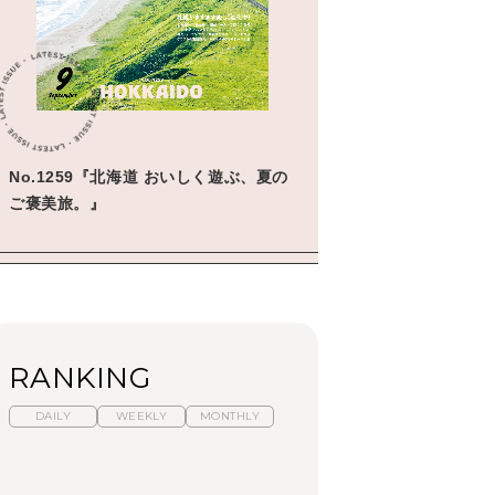
学びの教科書。」
2026年3月号「スイーツ予想図
2026」
2026年2月号「良運を掴む
新・開運術。」
2026年1月号「猫がいれば、幸
No.1259『北海道 おいしく遊ぶ、夏の
せ」
ご褒美旅。』
2025年12月号「お酒の新常
識。」
RANKING
DAILY
WEEKLY
MONTHLY
暑いから食べたくな