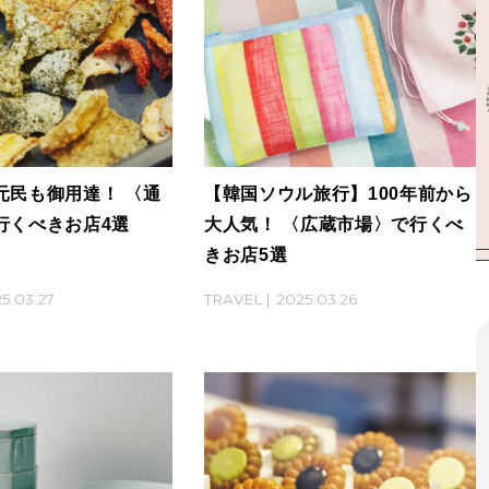
元民も御用達！ 〈通
【韓国ソウル旅行】100年前から
行くべきお店4選
大人気！ 〈広蔵市場〉で行くべ
きお店5選
5.03.27
TRAVEL
2025.03.26