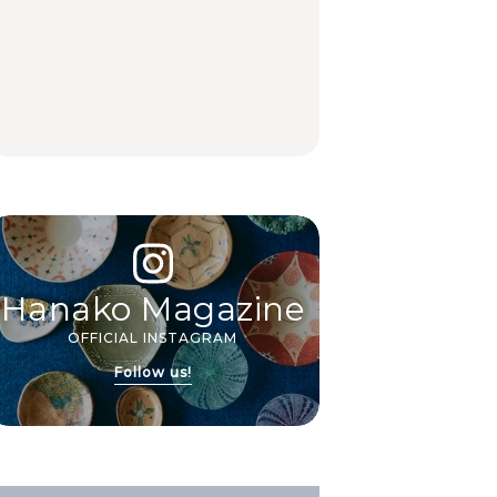
中目黒からひと駅の穴
いつもの食卓を格上げ
【2026年最新】横浜の
場。祐天寺の魅力10選
する、夏の新定番「ホ
絶品ランチ29選｜横浜
｜グルメ、ショッピン
ワイトビール」で乾
駅周辺、みなとみら
グ、古着ほか
杯！｜料理家・長谷川
い、横浜中華街、和
あかりさんの気取らな
食、洋食ほか
FOOD
FOOD | PR
FOOD
いおもてなし。
Hanako Magazine
OFFICIAL INSTAGRAM
Follow us!