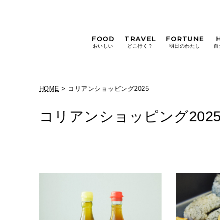
FOOD
TRAVEL
FORTUNE
おいしい
どこ行く？
明日のわたし
自
[12星座別] Weekly
Holoscope
HOME
> コリアンショッピング2025
[12星座別] Monthly
Holoscope
コリアンショッピング202
#手土産
#シュークリーム
#パン
女神まり愛の
タロットメッセージ
#京都
[算命学] 星読みハナコの月巡