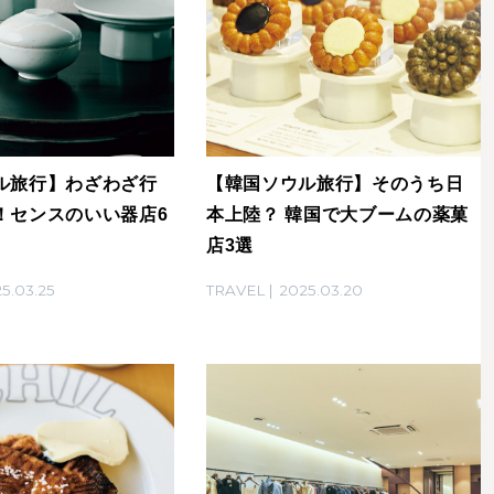
ル旅行】わざわざ行
【韓国ソウル旅行】そのうち日
！センスのいい器店6
本上陸？ 韓国で大ブームの薬菓
店3選
5.03.25
TRAVEL
2025.03.20