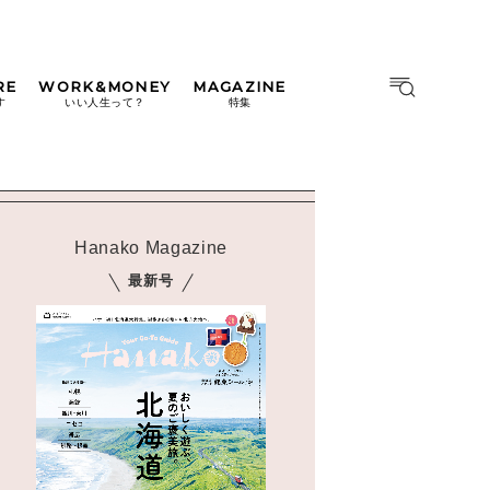
RE
WORK&MONEY
MAGAZINE
MAGAZINE
MOOK
す
いい人生って？
特集
2026年9月号「北海道 おいし
く遊ぶ、夏のご褒美旅。」
2026年8月号『お茶の時間で
す。』
Hanako Magazine
日本橋
#中目黒
#吉祥寺
#横浜
2026年7月号「鎌倉 ローカル
最新号
が 教えてくれた 本当の歩き
方。」
2026年6月号「大銀座 トレン
ドが生まれる 新しい一流店
へ。」
2026年5月号「“大好き”に出
会いに。韓国」
2026年4月号「未来をつくる、