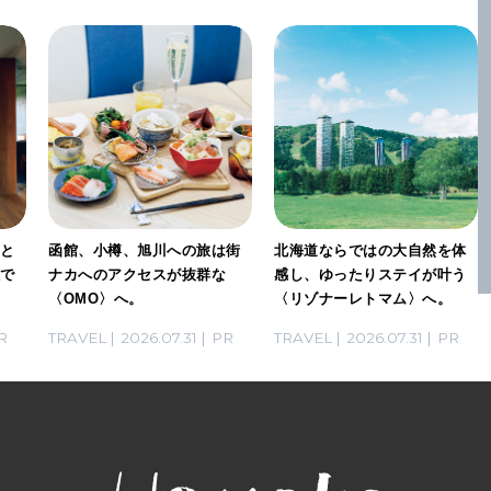
」と
函館、小樽、旭川への旅は街
北海道ならではの大自然を体
感で
ナカへのアクセスが抜群な
感し、ゆったりステイが叶う
〈OMO〉へ。
〈リゾナーレトマム〉へ。
R
TRAVEL
2026.07.31
PR
TRAVEL
2026.07.31
PR