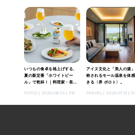
ホワイト
いつもの食卓を格上げする、
アイヌ文化と「美人の湯
。料理
夏の新定番「ホワイトビー
称されるモール温泉を体
ん考案の
ル」で乾杯！｜料理家・長谷
きる〈界 ポロト〉。
川あかりさんの気取らないお
03
PR
FOOD
2026.08.03
PR
TRAVEL
2026.07.31
P
もてなし。