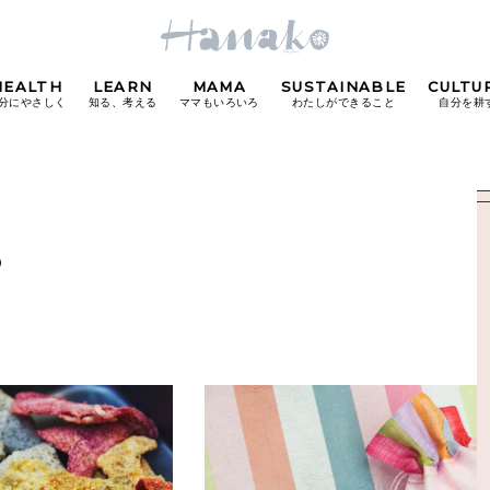
HEALTH
LEARN
MAMA
SUSTAINABLE
CULTU
分にやさしく
知る、考える
ママもいろいろ
わたしができること
自分を耕
POPULAR TAGS
5
#カフェ
#朝ごはん
#開運
#東京駅
#銀座
#
り
FOLLOW US!