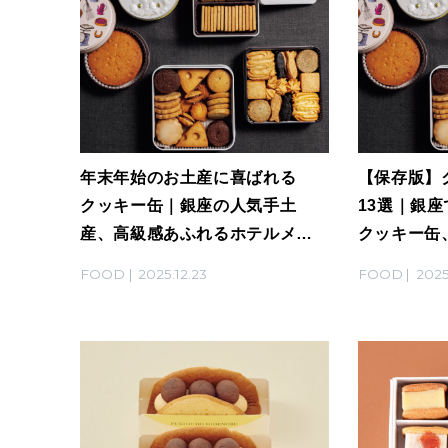
年末年始のお土産に喜ばれる
【保存版】
クッキー缶｜銀座の人気手土
13選｜銀
産、高級感あふれるホテルメイ
クッキー缶
ドクッキーなど8選
ルテンフリ
FOOD
2025.12.23
FOOD
2025