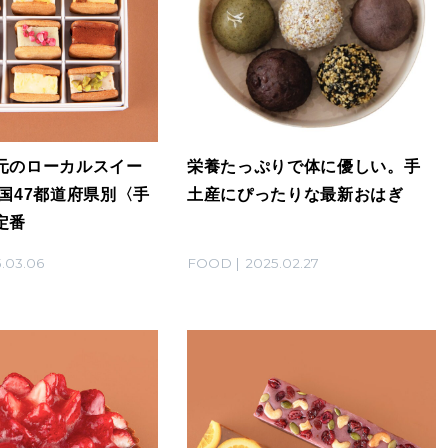
元のローカルスイー
栄養たっぷりで体に優しい。手
国47都道府県別〈手
土産にぴったりな最新おはぎ
定番
.03.06
FOOD
2025.02.27