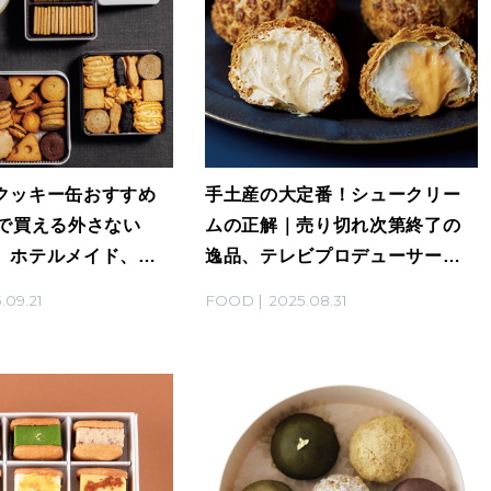
クッキー缶おすすめ
手土産の大定番！シュークリー
座で買える外さない
ムの正解｜売り切れ次第終了の
、ホテルメイド、グ
逸品、テレビプロデューサーが
ーなど
唸った絶品シュー、星付きレス
.09.21
FOOD
2025.08.31
トラン監修など13選