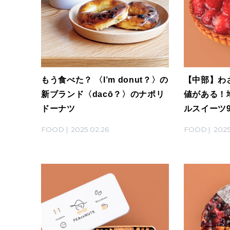
もう食べた？ 〈I’m donut？〉の
【中部】わ
新ブランド〈dacō？〉のナポリ
値がある！
ドーナツ
ルスイーツ
FOOD
2025.02.26
FOOD
2025