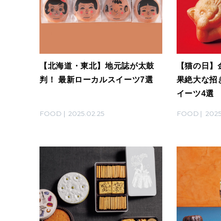
【北海道・東北】地元誌が太鼓
【猫の日】
判！ 最新ローカルスイーツ7選
果絶大な招
イーツ4選
FOOD
2025.02.25
FOOD
2025