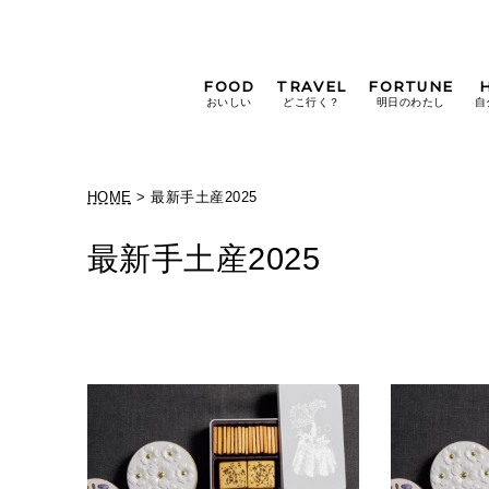
FOOD
TRAVEL
FORTUNE
おいしい
どこ行く？
明日のわたし
自
[12星座別] Weekly
Holoscope
HOME
> 最新手土産2025
[12星座別] Monthly
Holoscope
最新手土産2025
#手土産
#シュークリーム
#パン
女神まり愛の
タロットメッセージ
#京都
[算命学] 星読みハナコの月巡