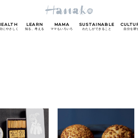
HEALTH
LEARN
MAMA
SUSTAINABLE
CULTU
分にやさしく
知る、考える
ママもいろいろ
わたしができること
自分を耕
POPULAR TAGS
#カフェ
#朝ごはん
#開運
#東京駅
#銀座
#
り
FOLLOW US!