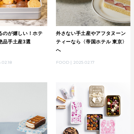
るのが嬉しい！ホテ
外さない手土産やアフタヌーン
絶品手土産3選
ティーなら〈帝国ホテル 東京〉
へ
.02.18
FOOD
2025.02.17