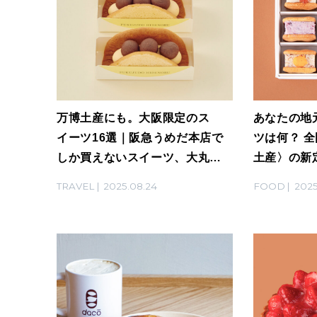
万博土産にも。大阪限定のス
あなたの地
イーツ16選｜阪急うめだ本店で
ツは何？ 全
しか買えないスイーツ、大丸梅
土産〉の新
田店のスイーツほか
TRAVEL
2025.08.24
FOOD
2025