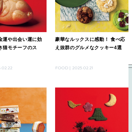
金運や出会い運に効
豪華なルックスに感動！ 食べ応
き猫モチーフのス
え抜群のグルメなクッキー4選
.02.22
FOOD
2025.02.21