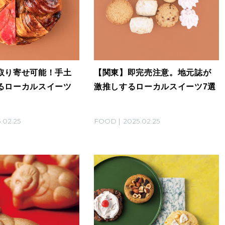
取り寄せ可能！手土
【関東】即完売注意。地元誌が
るローカルスイーツ
激推しするローカルスイーツ7選
.02.25
FOOD
2025.02.25