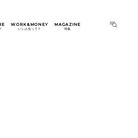
RE
WORK&MONEY
MAGAZINE
MAGAZINE
MOOK
す
いい人生って？
特集
2026年9月号「北海道 おいし
く遊ぶ、夏のご褒美旅。」
2026年8月号『お茶の時間で
す。』
日本橋
#中目黒
#吉祥寺
#横浜
2026年7月号「鎌倉 ローカル
が 教えてくれた 本当の歩き
方。」
2026年6月号「大銀座 トレン
ドが生まれる 新しい一流店
へ。」
2026年5月号「“大好き”に出
会いに。韓国」
2026年4月号「未来をつくる、