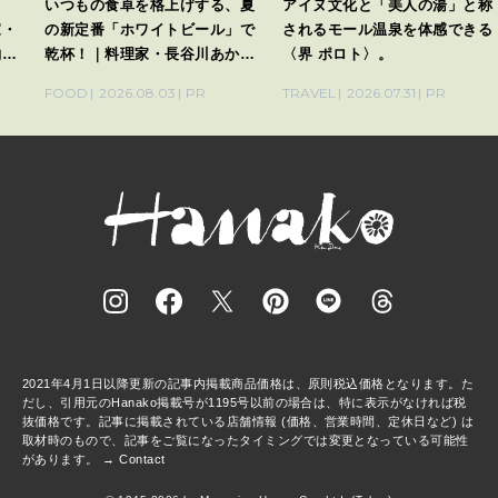
ト
いつもの食卓を格上げする、夏
アイヌ文化と「美人の湯」と称
家・
の新定番「ホワイトビール」で
されるモール温泉を体感できる
酌刺
乾杯！｜料理家・長谷川あかり
〈界 ポロト〉。
さんの気取らないおもてなし。
FOOD
2026.08.03
PR
TRAVEL
2026.07.31
PR
2021年4月1日以降更新の記事内掲載商品価格は、原則税込価格となります。た
だし、引用元のHanako掲載号が1195号以前の場合は、特に表示がなければ税
抜価格です。記事に掲載されている店舗情報 (価格、営業時間、定休日など) は
取材時のもので、記事をご覧になったタイミングでは変更となっている可能性
があります。 →
Contact