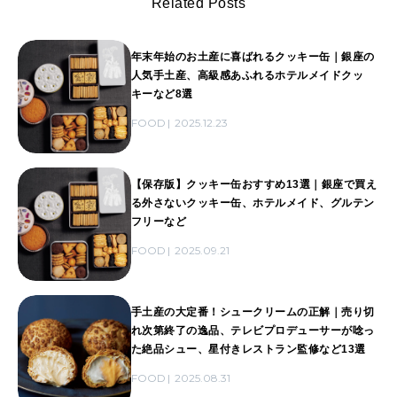
Related Posts
年末年始のお土産に喜ばれるクッキー缶｜銀座の
人気手土産、高級感あふれるホテルメイドクッ
キーなど8選
FOOD
2025.12.23
【保存版】クッキー缶おすすめ13選｜銀座で買え
る外さないクッキー缶、ホテルメイド、グルテン
フリーなど
FOOD
2025.09.21
手土産の大定番！シュークリームの正解｜売り切
れ次第終了の逸品、テレビプロデューサーが唸っ
た絶品シュー、星付きレストラン監修など13選
FOOD
2025.08.31