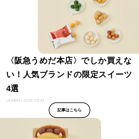
丸
梅
田
店
の
ス
〈阪急うめだ本店〉でしか買えな
イ
い！人気ブランドの限定スイーツ
ー
ツ
4選
ほ
LEARN | 2025.03.31
か
記事はこちら