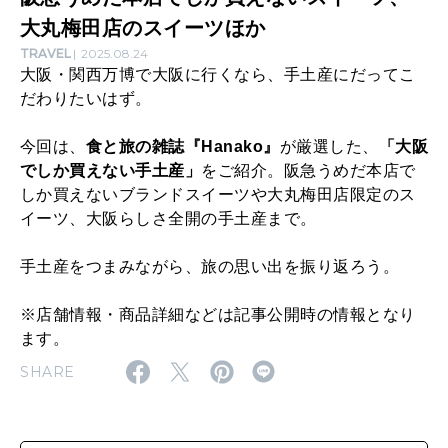
イ
大丸梅田店のスイーツほか
ー
TRAVEL
2025.08.24
大阪・関西万博で大阪に行くなら、手土産にだってこ
ツ
だわりたいはず。
1
今回は、
食と旅の雑誌『Hanako』
が厳選した、
「大阪
6
でしか買えない手土産」
をご紹介。阪急うめだ本店で
選
しか買えないブランドスイーツや大丸梅田店限定のス
｜
イーツ、大阪らしさ全開の手土産まで。
阪
手土産をつまみながら、旅の思い出を振り返ろう。
急
※店舗情報・商品詳細などは記事公開時の情報となり
う
ます。
め
SHARE
だ
本