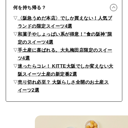
店
何を持ち帰る？
で
▽
〈阪急うめだ本店〉でしか買えない！人気ブ
し
ランドの限定スイーツ4選
か
▽
和菓子やしょっぱい系が得意！“食の阪神”限
買
定のスイーツ4選
え
▽
手土産に喜ばれる。大丸梅田店限定のスイー
な
ツ4選
い
▽
迷ったらコレ！ KITTE大阪でしか変えない大
阪スイーツ土産の新定番2選
ス
▽
売り切れ必至？ 大阪らしさ全開のお土産ス
イ
イーツ2選
ー
ツ
、
大