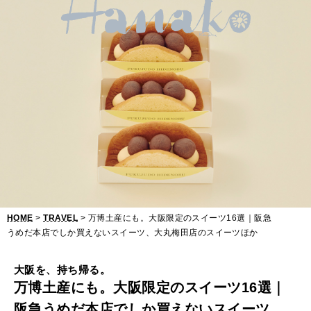
万
博
土
産
に
も
。
大
阪
HOME
>
TRAVEL
> 万博土産にも。大阪限定のスイーツ16選｜阪急
限
うめだ本店でしか買えないスイーツ、大丸梅田店のスイーツほか
定
大阪を、持ち帰る。
の
万博土産にも。大阪限定のスイーツ16選｜
ス
阪急うめだ本店でしか買えないスイーツ、