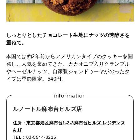
しっとりとしたチョコレート生地にナッツの芳醇さを
重ねて。
本国では約2年前からアメリカンタイプのクッキーを開
発し、人気を集めてきた。カカオニブ入りクランブル
やヘーゼルナッツ、自家製ジャンドゥーヤがのったタ
イプは季節限定。540円。
information
ルノートル麻布台ヒルズ店
住所：
東京都港区麻布台1-2-3麻布台ヒルズ レジデンス
A 1F
TEL：
03-5544-8215