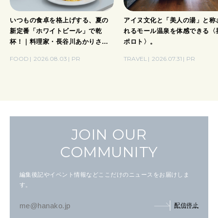
いつもの食卓を格上げする、夏の
アイヌ文化と「美人の湯」と称
新定番「ホワイトビール」で乾
れるモール温泉を体感できる〈
杯！｜料理家・長谷川あかりさん
ポロト〉。
の気取らないおもてなし。
FOOD
2026.08.03
PR
TRAVEL
2026.07.31
PR
JOIN OUR
COMMUNITY
編集後記やイベント情報などここだけのニュースをお届けしま
す。
配信停止