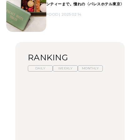
ンティーまで。憧れの〈パレスホテル東京〉
FOOD
2025.02.14
RANKING
DAILY
WEEKLY
MONTHLY
暑いから食べたくなる。
【東京近郊】日帰りひと
「来たぞ、トイトレ」|
わざわざ行きたいラーメ
り旅スポット5選｜館
弘中綾香の「純度
ン13選｜プロが選ぶベス
山、前橋、日光など
100%」～第141回～
ト3、大井町の人気店、
ご当地ラーメン
TRAVEL
LEARN
FOOD
【福島】わざわざ食べに
【東京近郊】日帰りひと
【あんこ】一度は食べた
行きたいご当地グルメ23
り旅スポット5選｜館
い名店13選｜どら焼き・
選｜ラーメン、餃子、そ
山、前橋、日光など
おはぎほか