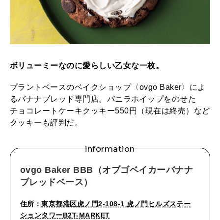
ボリューミーなのに愛らしい乙女な一枚。
プラントベースのベイクショップ〈ovgo Baker〉によ
るバナナブレッド専門店。バニラホイップをのせた
チョコレートケーキクッキー550円（現在は終売）など
クッキーも評判だ。
information
ovgo Baker BBB（オブゴベイカーバナナ
ブレッドベース）
住所：
東京都港区虎ノ門2-108-1 虎ノ門ヒルズステー
ションタワーB2T-MARKET