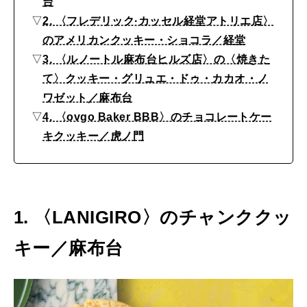
台
キ
▽
2. 〈フレデリック·カッセル経堂アトリエ店〉
ー
2026年8月号『お茶の時間です。』
のアメリカンクッキー・ショコラ／経堂
4
▽
3. 〈ルノートル麻布台ヒルズ店〉の〈焼きた
MAGAZINE
MOOK
2026年7月号「鎌倉 ローカルが 教えてくれた 本当の歩き方。」
選
て〉クッキー・グリュエ・ドゥ・カカオ・ノ
2026年6月号「大銀座 トレンドが生まれる 新しい一流店へ。」
ワゼット／麻布台
▽
4. 〈ovgo Baker BBB〉のチョコレートケー
FOLLOW US!
2026年5月号「“大好き”に出会いに。韓国」
キクッキー／虎ノ門
2026年4月号「未来をつくる、学びの教科書。」
2026年3月号「スイーツ予想図 2026」
1. 〈LANIGIRO〉のチャンククッ
2026年2月号「良運を掴む 新・開運術。」
キー／麻布台
2026年1月号「猫がいれば、幸せ」
2025年12月号「お酒の新常識。」