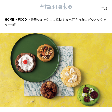
TRAVEL
どこ行く？
HOME
>
FOOD
> 豪華なルックスに感動！ 食べ応え抜群のグルメなクッ
キー4選
豪
FORTUNE
華
明日のわたし
な
[12星座別] Weekly Holoscope
ル
HEALTH
ッ
[12星座別] Monthly Love Holoscope
自分にやさしく
ク
女神まり愛のタロットメッセージ
ス
LEARN
算命学がわかる今月のあなた
に
知る、考える
感
動
MAMA
！
ママもいろいろ