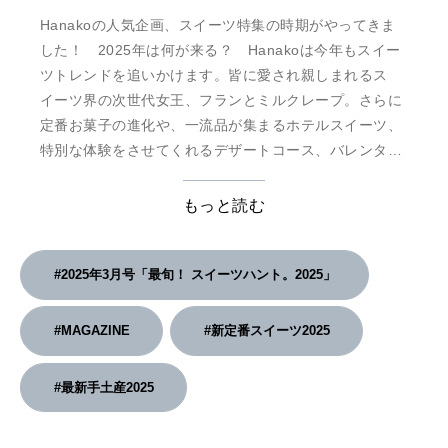
Hanakoの人気企画、スイーツ特集の時期がやってきま
した！ 2025年は何が来る？ Hanakoは今年もスイー
ツトレンドを追いかけます。皆に愛され親しまれるス
イーツ界の次世代女王、フランとミルクレープ。さらに
定番お菓子の進化や、一流品が集まるホテルスイーツ、
特別な体験をさせてくれるデザートコース、バレンタイ
ンにチェックしたいチョコレートまで。今を彩る最新ス
イーツを徹底ハンティング。さらにスペシャルエディ
もっと読む
ションの表紙には、SixTONESの松村北斗さんが登場。
「甘いもの、好きだよ」と語る彼の、甘い日常を猫目線
でお届 …
#2025年3月号「最旬！ スイーツハント。2025」
#MAGAZINE
#新定番スイーツ2025
#最新手土産2025