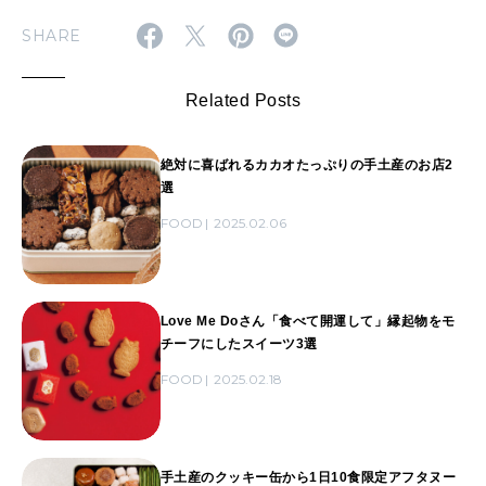
SHARE
Related Posts
絶対に喜ばれるカカオたっぷりの手土産のお店2
選
FOOD
2025.02.06
Love Me Doさん「食べて開運して」縁起物をモ
チーフにしたスイーツ3選
FOOD
2025.02.18
手土産のクッキー缶から1日10食限定アフタヌー