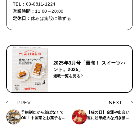
TEL：
03-6811-1224
営業時間：
11:00～20:00
定休日：
休みは施設に準ずる
2025年3月号「最旬！ スイーツハ
ント。2025」
連載一覧を見る
PREV
NEXT
予約制だから並ばなくて
【猫の日】金運や出会い
OK！中国茶とお菓子を楽
運に効果絶大な招き猫モ
しむカフェ〈虫二〉の
チーフのスイーツ4選
コース