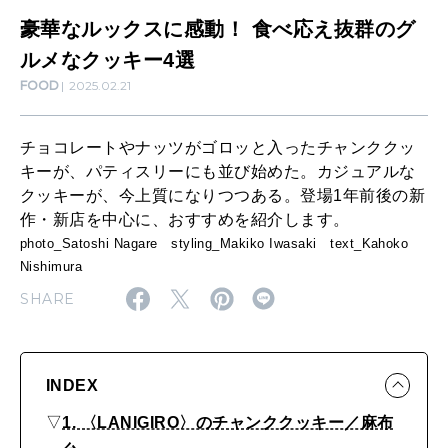
食
豪華なルックスに感動！ 食べ応え抜群のグ
べ
ルメなクッキー4選
SUSTAINABLE
FOOD
2025.02.21
応
わたしができること
え
チョコレートやナッツがゴロッと入ったチャンククッ
抜
キーが、パティスリーにも並び始めた。カジュアルな
CULTURE
群
クッキーが、今上質になりつつある。登場1年前後の新
自分を耕す
作・新店を中心に、おすすめを紹介します。
の
photo_Satoshi Nagare styling_Makiko Iwasaki text_Kahoko
グ
Nishimura
WORK&MONEY
ル
SHARE
いい人生って？
メ
な
MAGAZINE
ク
INDEX
特集
ッ
▽
1. 〈LANIGIRO〉のチャンククッキー／麻布
2026年9月号「北海道 おいしく遊ぶ、夏のご褒美旅。」