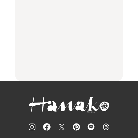
【福島】わざわざ食べに
「来たぞ、トイトレ」|
No.1259『北海道 おいし
行きたいご当地グルメ23
弘中綾香の「純度
く遊ぶ、夏のご褒美
選｜ラーメン、餃子、そ
100%」～第141回～
旅。』
ばほか
LEARN
FOOD
【2026年最新】横浜の絶
【2026年最新】横浜の絶
No.1259『北海道 おいし
品ランチ29選｜横浜駅周
品ランチ29選｜横浜駅周
く遊ぶ、夏のご褒美
辺、みなとみらい、横浜
辺、みなとみらい、横浜
旅。』
中華街、和食、洋食ほか
中華街、和食、洋食ほか
FOOD
FOOD