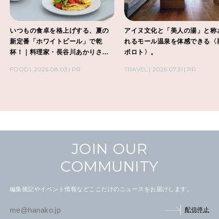
いつもの食卓を格上げする、夏の
アイヌ文化と「美人の湯」と称
新定番「ホワイトビール」で乾
れるモール温泉を体感できる〈
杯！｜料理家・長谷川あかりさん
ポロト〉。
の気取らないおもてなし。
FOOD
2026.08.03
PR
TRAVEL
2026.07.31
PR
JOIN OUR
COMMUNITY
編集後記やイベント情報などここだけのニュースをお届けします。
配信停止