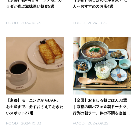
ラダが喜ぶ滋味深い朝食5選
人へおすすめのお店4選
FOOD
2024.10.23
FOOD
2024.10.22
【京都】モーニングからBAR、
【全国】おもしろ朝ごはん32選
お土産まで。必ずおさえておきた
｜京都の朝パフェ＆朝ドーナツ、
いスポット27選
行列の朝ラー、体の不調を改善
〈朝がゆ〉ほか
FOOD
2024.10.03
FOOD
2024.09.25