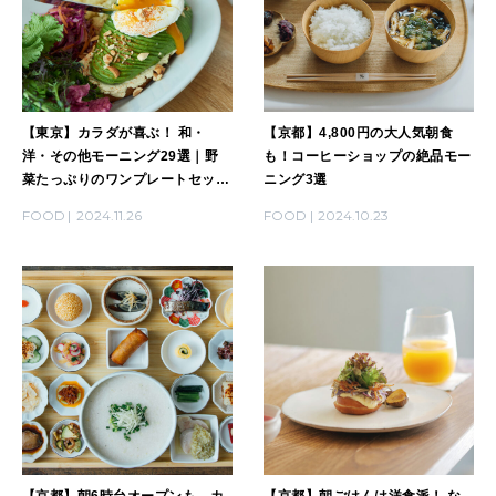
【東京】カラダが喜ぶ！ 和・
【京都】4,800円の大人気朝食
洋・その他モーニング29選｜野
も！コーヒーショップの絶品モー
菜たっぷりのワンプレートセッ
ニング3選
ト、パンがおいしいお店、絶品和
FOOD
2024.11.26
FOOD
2024.10.23
朝食、ほか
【京都】朝6時台オープンも。カ
【京都】朝ごはんは洋食派！ な