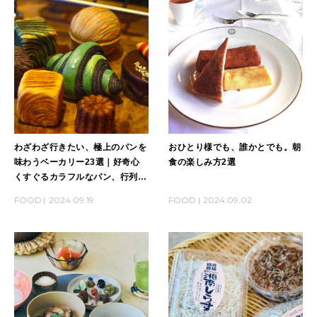
わざわざ行きたい、極上のパンを
おひとり様でも、誰かとでも。朝
味わうベーカリー23選｜好奇心
食の楽しみ方2選
くすぐるカラフルなパン、行列の
できる銀座のパン屋、二子玉川の
FOOD
2024.09.19
FOOD
2024.09.02
高級ベーカリーほか