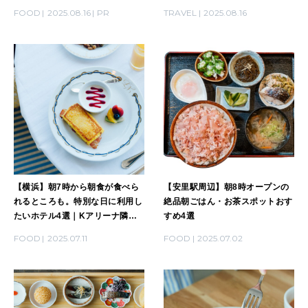
LEARN
FOOD
2025.08.16
PR
TRAVEL
2025.08.16
算命学がわかる今月のあなた
知る、考える
MAMA
ママもいろいろ
SUSTAINABLE
わたしができること
【横浜】朝7時から朝食が食べら
【安里駅周辺】朝8時オープンの
れるところも。特別な日に利用し
絶品朝ごはん・お茶スポットおす
たいホテル4選｜Kアリーナ隣接
すめ4選
CULTURE
ホテル、海上立地の絶景ホテル、
自分を耕す
FOOD
2025.07.11
FOOD
2025.07.02
ほか
WORK&MONEY
いい人生って？