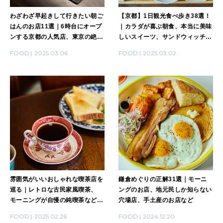
2026年2月号「良運を掴む 新・開運術。」
わざわざ早起きして行きたい朝ご
【京都】1日観光食べ歩き38選！
はんのお店11選｜6時台にオープ
｜カラダが喜ぶ朝食、本当に美味
2026年1月号「猫がいれば、幸せ」
ンする京都の人気店、東京の絶品
しいスイーツ、サンドウィッチ、
和朝食、朝食にまつわるQ&A、
古民家喫茶、バーほか
FOOD
2025.03.06
FOOD
2025.03.02
2025年12月号「お酒の新常識。」
雰囲気がいいおしゃれな喫茶店を
鎌倉めぐりの正解31選｜モーニ
巡る｜レトロな古民家風喫茶、
ングのお店、地元民しか知らない
モーニングが自慢の純喫茶など
穴場店、手土産のお店など
16選
FOOD
2025.02.26
FOOD
2024.12.20