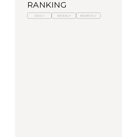
RANKING
DAILY
WEEKLY
MONTHLY
暑いから食べたくなる。
【東京近郊】日帰りひと
「来たぞ、トイトレ」|
わざわざ行きたいラーメ
り旅スポット5選｜館
弘中綾香の「純度
ン13選｜プロが選ぶベス
山、前橋、日光など
100%」～第141回～
ト3、大井町の人気店、
ご当地ラーメン
TRAVEL
LEARN
FOOD
【福島】わざわざ食べに
【東京近郊】日帰りひと
【あんこ】一度は食べた
行きたいご当地グルメ23
り旅スポット5選｜館
い名店13選｜どら焼き・
選｜ラーメン、餃子、そ
山、前橋、日光など
おはぎほか
ばほか
FOOD
TRAVEL
FOOD
中目黒からひと駅の穴
No.1259『北海道 おいし
「来たぞ、トイトレ」|
場。祐天寺の魅力10選｜
く遊ぶ、夏のご褒美
弘中綾香の「純度
グルメ、ショッピング、
旅。』
100%」～第141回～
古着ほか
FOOD
LEARN