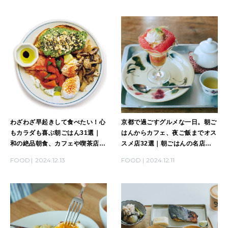
わざわざ早起きして食べたい！心
京都で過ごすグルメな一日。朝ご
もカラダも喜ぶ朝ごはん31選｜
はんからカフェ、夜ご飯までオス
和の絶品朝食、カフェや喫茶店の
スメ店32選｜朝ごはんの名店、
モーニング、朝カレーなど
古民家カフェ、一度は行きたい町
FOOD
2024.12.13
FOOD
2024.12.11
屋レストランなど