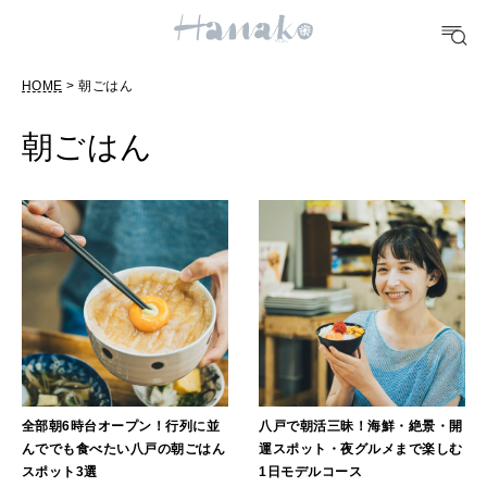
FOOD
HOME
> 朝ごはん
おいしい
朝ごはん
TRAVEL
どこ行く？
FORTUNE
明日のわたし
[12星座別] Weekly Holoscope
HEALTH
[12星座別] Monthly Love Holoscope
自分にやさしく
全部朝6時台オープン！行列に並
八戸で朝活三昧！海鮮・絶景・開
んででも食べたい八戸の朝ごはん
運スポット・夜グルメまで楽しむ
女神まり愛のタロットメッセージ
スポット3選
1日モデルコース