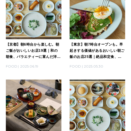
MAGAZINE
特集
2026年9月号「北海道 おいしく遊ぶ、夏のご褒美旅。」
【京都】朝6時台から楽しむ。朝
【東京】朝7時台オープンも。早
ご飯がおいしいお店19選｜和の
起きする価値があるおいしい朝ご
2026年8月号『お茶の時間です。』
朝食、バラエティーに富んだ洋の
飯のお店25選｜絶品和定食、体
朝食ほか
が喜ぶ野菜たっぷりモーニングほ
FOOD
2025.06.19
FOOD
2025.05.30
MAGAZINE
MOOK
2026年7月号「鎌倉 ローカルが 教えてくれた 本当の歩き方。」
か
2026年6月号「大銀座 トレンドが生まれる 新しい一流店へ。」
FOLLOW US!
2026年5月号「“大好き”に出会いに。韓国」
2026年4月号「未来をつくる、学びの教科書。」
2026年3月号「スイーツ予想図 2026」