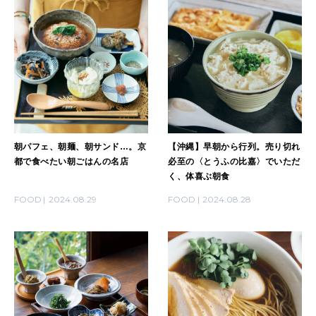
朝パフェ、朝麺、朝サンド…。京
【沖縄】早朝から行列。売り切れ
都で食べたい朝ごはんの名店
必至の〈とうふの比嘉〉でいただ
く、体喜ぶ朝食
FOOD
2024.08.29
FOOD
2024.08.28