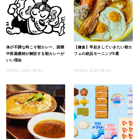
MAGAZINE
特集
2026年9月号「北海道 おいしく遊ぶ、夏のご褒美旅。」
体が不調な時こそ朝カレー。国際
【鎌倉】早起きしていきたい朝カ
中医薬膳師が解説する朝カレーが
フェの絶品モーニング6選
2026年8月号『お茶の時間です。』
いい理由
FOOD
2024.08.30
FOOD
2024.08.30
MAGAZINE
MOOK
2026年7月号「鎌倉 ローカルが 教えてくれた 本当の歩き方。」
2026年6月号「大銀座 トレンドが生まれる 新しい一流店へ。」
FOLLOW US!
2026年5月号「“大好き”に出会いに。韓国」
2026年4月号「未来をつくる、学びの教科書。」
2026年3月号「スイーツ予想図 2026」