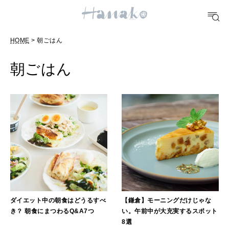
FOOD
HOME
> 朝ごはん
おいしい
朝ごはん
TRAVEL
どこ行く？
FORTUNE
明日のわたし
[12星座別] Weekly Holoscope
HEALTH
[12星座別] Monthly Love Holoscope
自分にやさしく
ダイエット中の朝食はどうるすべ
【鎌倉】モーニングだけじゃな
き？ 朝食にまつわるQ&A7つ
い。午前中が大充実するスポット
女神まり愛のタロットメッセージ
8選