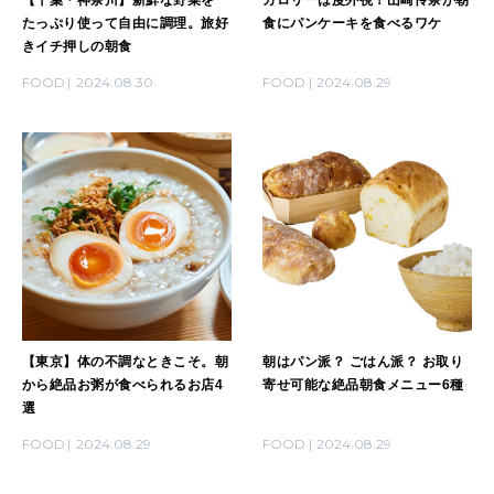
たっぷり使って自由に調理。旅好
食にパンケーキを食べるワケ
きイチ押しの朝食
FOOD
2024.08.30
FOOD
2024.08.29
【東京】体の不調なときこそ。朝
朝はパン派？ ごはん派？ お取り
から絶品お粥が食べられるお店4
寄せ可能な絶品朝食メニュー6種
選
FOOD
2024.08.29
FOOD
2024.08.29