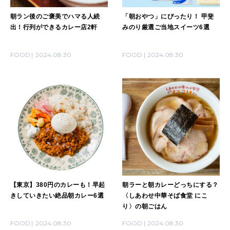
2026年2月号「良運を掴む 新・開運術。」
朝ラン後のご褒美でハマる人続
「朝おやつ」にぴったり！ 甲斐
出！行列ができるカレー店2軒
みのり厳選ご当地スイーツ6選
2026年1月号「猫がいれば、幸せ」
FOOD
2024.08.30
FOOD
2024.08.30
2025年12月号「お酒の新常識。」
【東京】380円のカレーも！早起
朝ラーと朝カレーどっちにする？
きしていきたい絶品朝カレー6選
〈しあわせ中華そば食堂 にこ
り〉の朝ごはん
FOOD
2024.08.30
FOOD
2024.08.30