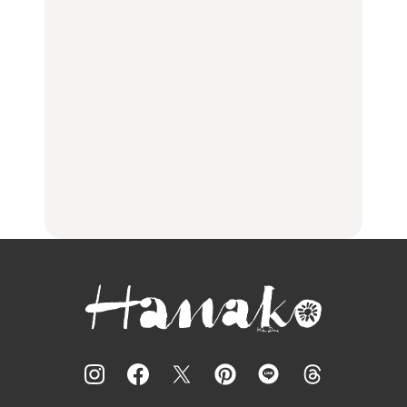
【福島】わざわざ食べに
「来たぞ、トイトレ」|
No.1259『北海道 おいし
行きたいご当地グルメ23
弘中綾香の「純度
く遊ぶ、夏のご褒美
選｜ラーメン、餃子、そ
100%」～第141回～
旅。』
ばほか
LEARN
FOOD
【2026年最新】横浜の絶
【2026年最新】横浜の絶
No.1259『北海道 おいし
品ランチ29選｜横浜駅周
品ランチ29選｜横浜駅周
く遊ぶ、夏のご褒美
辺、みなとみらい、横浜
辺、みなとみらい、横浜
旅。』
中華街、和食、洋食ほか
中華街、和食、洋食ほか
FOOD
FOOD