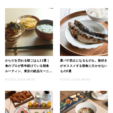
からだを労わる朝ごはん11選｜
夏バテ防止になるものも。旅好き
食のプロが長年続けている朝食
がオススメする朝食に欠かせない
ルーティン、東京の絶品モーニン
もの5選
グ2選、京都で憧れの和朝食ほか
FOOD
2024.08.30
FOOD
2024.08.30