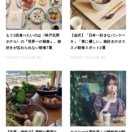
もう1回食べたいのは〈神戸北野
【金沢】「日本一好きなパンケー
ホテル〉の『世界一の朝食』。旅
キ」「胃に優しい」旅好きのオス
好きが忘れられない朝食7選
スメ朝食スポット2選
FOOD
2024.08.30
FOOD
2024.08.30
【千葉・神奈川】新鮮な野菜を
カロリーは度外視！山崎怜奈が朝