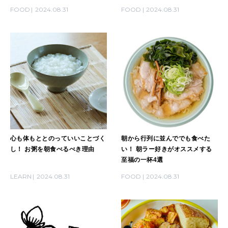
LEARN
FOOD
2024.08.31
FOOD
2024.08.31
算命学がわかる今月のあなた
知る、考える
MAMA
ママもいろいろ
SUSTAINABLE
わたしができること
心も体もととのっていいことづく
朝から行列に並んででも食べた
し！ お粥を朝食べるべき理由
い！ 朝ラー好きがオススメする
至福の一杯4選
CULTURE
自分を耕す
LEARN
2024.08.31
FOOD
2024.08.31
WORK&MONEY
いい人生って？