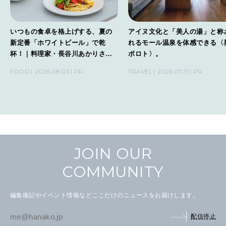
いつもの食卓を格上げする、夏の
アイヌ文化と「美人の湯」と称
新定番「ホワイトビール」で乾
れるモール温泉を体感できる〈
杯！｜料理家・長谷川あかりさん
ポロト〉。
の気取らないおもてなし。
FOOD
2026.08.03
PR
TRAVEL
2026.07.31
PR
JOIN OUR
COMMUNITY
編集後記やイベント情報などここだけのニュースをお届けします。
配信停止