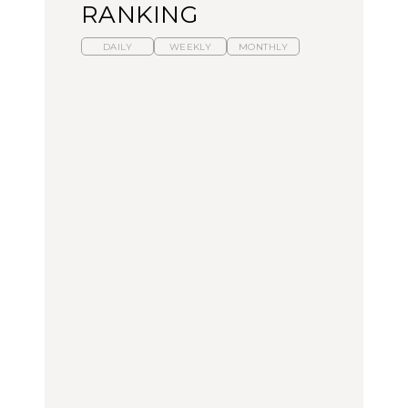
RANKING
DAILY
WEEKLY
MONTHLY
暑いから食べたくなる。
【東京近郊】日帰りひと
「来たぞ、トイトレ」|
わざわざ行きたいラーメ
り旅スポット5選｜館
弘中綾香の「純度
ン13選｜プロが選ぶベス
山、前橋、日光など
100%」～第141回～
ト3、大井町の人気店、
ご当地ラーメン
TRAVEL
LEARN
FOOD
【福島】わざわざ食べに
【東京近郊】日帰りひと
【あんこ】一度は食べた
行きたいご当地グルメ23
り旅スポット5選｜館
い名店13選｜どら焼き・
選｜ラーメン、餃子、そ
山、前橋、日光など
おはぎほか
ばほか
FOOD
TRAVEL
FOOD
中目黒からひと駅の穴
No.1259『北海道 おいし
「来たぞ、トイトレ」|
場。祐天寺の魅力10選｜
く遊ぶ、夏のご褒美
弘中綾香の「純度
グルメ、ショッピング、
旅。』
100%」～第141回～
古着ほか
FOOD
LEARN