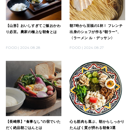
【山形】おいしすぎてご飯おかわ
朝7時から至福の1杯！ フレンチ
り必至。農家の極上な朝食とは
出身のシェフが作る“朝ラー”、
〈ラーメン ル・デッサン〉
FOOD
2024.08.28
FOOD
2024.08.27
【長崎県】“食事なし”の宿でいた
心も筋肉も喜ぶ、朝からしっかり
だく絶品朝ごはんとは
たんぱく質が摂れる朝食3選