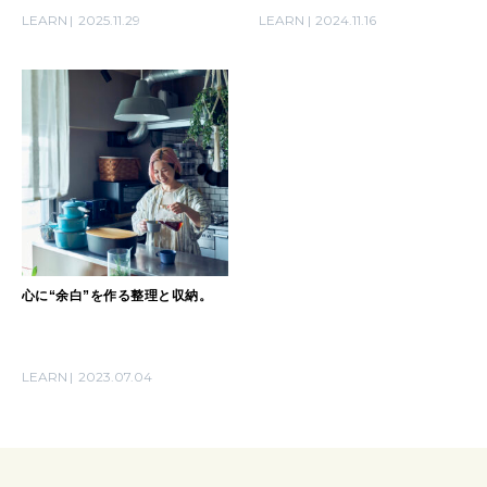
明日のわたし
など
で手に入れた理想のキッチン、料
LEARN
2025.11.29
LEARN
2024.11.16
理のプロの収納術ほか
[12星座別] Weekly Holoscope
HEALTH
[12星座別] Monthly Love Holoscope
自分にやさしく
女神まり愛のタロットメッセージ
LEARN
算命学がわかる今月のあなた
知る、考える
心に“余白”を作る整理と収納。
MAMA
ママもいろいろ
LEARN
2023.07.04
SUSTAINABLE
わたしができること