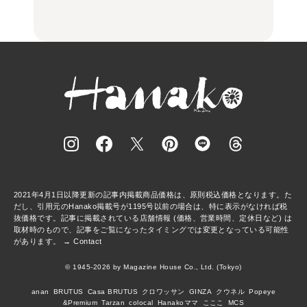
FOOD
FOOD
2021年4月1日以降更新の記事内掲載商品価格は、原則税込価格となります。た
だし、引用元のHanako掲載号が1195号以前の場合は、特に表示がなければ税
抜価格です。記事に掲載されている店舗情報 (価格、営業時間、定休日など) は
取材時のもので、記事をご覧になったタイミングでは変更となっている可能性
があります。 →
Contact
© 1945-2026 by Magazine House Co., Ltd. (Tokyo)
anan
BRUTUS
Casa BRUTUS
クロワッサン
GINZA
クウネル
Popeye
&Premium
Tarzan
colocal
Hanakoママ
こここ
MCS