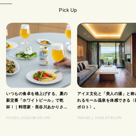
Pick Up
CULTURE
自分を耕す
WORK&MONEY
いい人生って？
MAGAZINE
特集
2026年9月号「北海道 おいしく遊ぶ、夏のご褒美旅。」
いつもの食卓を格上げする、夏の
アイヌ文化と「美人の湯」と称
新定番「ホワイトビール」で乾
れるモール温泉を体感できる〈
2026年8月号『お茶の時間です。』
杯！｜料理家・長谷川あかりさん
ポロト〉。
の気取らないおもてなし。
FOOD
2026.08.03
PR
TRAVEL
2026.07.31
PR
MAGAZINE
MOOK
2026年7月号「鎌倉 ローカルが 教えてくれた 本当の歩き方。」
2026年6月号「大銀座 トレンドが生まれる 新しい一流店へ。」