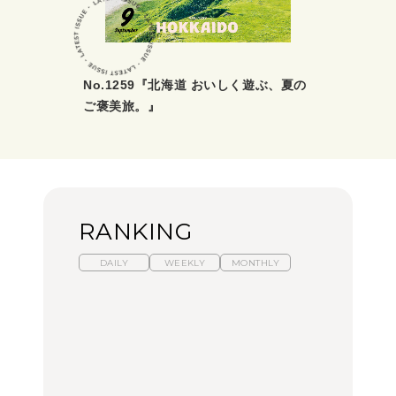
No.1259『北海道 おいしく遊ぶ、夏の
ご褒美旅。』
RANKING
DAILY
WEEKLY
MONTHLY
暑いから食べたくなる。
【東京近郊】日帰りひと
「来たぞ、トイトレ」|
わざわざ行きたいラーメ
り旅スポット5選｜館
弘中綾香の「純度
ン13選｜プロが選ぶベス
山、前橋、日光など
100%」～第141回～
ト3、大井町の人気店、
ご当地ラーメン
TRAVEL
LEARN
FOOD