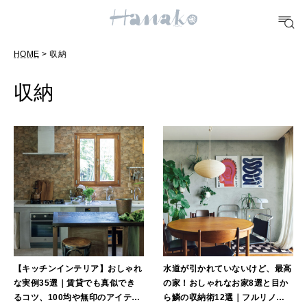
POPULAR TAGS
HOME
> 収納
#手土産
#シュークリーム
#パン
#カフェ
#朝ごはん
#開運
収納
10 CATEGORIES
FOOD
おいしい
TRAVEL
どこ行く？
【キッチンインテリア】おしゃれ
水道が引かれていないけど、最高
な実例35選｜賃貸でも真似でき
の家！おしゃれなお家8選と目か
FORTUNE
るコツ、100均や無印のアイテム
ら鱗の収納術12選｜フルリノベ