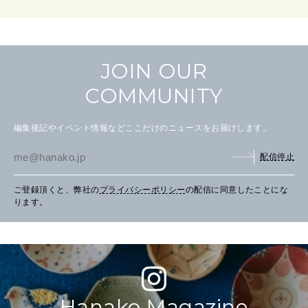
FOLLOW US!
2026年5月号「“大好き”に出会いに。韓国」
JOIN OUR
2026年4月号「未来をつくる、学びの教科書。」
COMMUNITY
2026年3月号「スイーツ予想図 2026」
編集後記やイベント情報などここだけのニュースをお届けします。
2026年2月号「良運を掴む 新・開運術。」
配信停止
2026年1月号「猫がいれば、幸せ」
ご登録頂くと、弊社の
プライバシーポリシー
の配信に同意したことにな
2025年12月号「お酒の新常識。」
ります。
Hanako Magazine