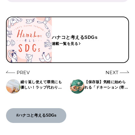
ハナコと考えるSDGs
連載一覧を見る
PREV
NEXT
繰り返し使えて環境にも
【保存版】気軽に始めら
優しい！ラップ代わりに
れる「ドネーション (寄
なる保存アイテム4選
付) 」リスト。いつものお
店で、助けたい団体や人
へ支援を。
#ハナコと考えるSDGs