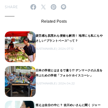
SHARE
Related Posts
疲労感も肌荒れも便秘も解消！ 地球にも私にもや
さしい“プラントベース”って？
SUSTAINABLE
2024.07.12
日本の学校とはまるで違う!? デンマークの人生を
学ぶための学校「フォルケホイスコーレ」
SUSTAINABLE
2024.04.22
答えは自分の中に？ 吉川めいさんに聞く ジャー