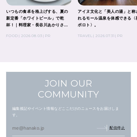
いつもの食卓を格上げする、夏の
アイヌ文化と「美人の湯」と称
新定番「ホワイトビール」で乾
れるモール温泉を体感できる〈
杯！｜料理家・長谷川あかりさん
ポロト〉。
の気取らないおもてなし。
FOOD
2026.08.03
PR
TRAVEL
2026.07.31
PR
JOIN OUR
COMMUNITY
編集後記やイベント情報などここだけのニュースをお届けしま
す。
配信停止