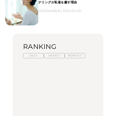
ナリングが私達を癒す理由
SUSTAINABLE
2024.04.03
RANKING
DAILY
WEEKLY
MONTHLY
【2026年夏】マリーアン
暑いから食べたくなる。
「来たぞ、トイトレ」|
トワネット展が話題！ 東
わざわざ行きたいラーメ
弘中綾香の「純度
京、横浜、京都でおすす
ン13選｜プロが選ぶベス
100%」～第141回～
めのアート展4選
ト3、大井町の人気店、
ご当地ラーメン
CULTURE
LEARN
FOOD
【福島】わざわざ食べに
【東京近郊】日帰りひと
【あんこ】一度は食べた
行きたいご当地グルメ23
り旅スポット5選｜館
い名店13選｜どら焼き・
選｜ラーメン、餃子、そ
山、前橋、日光など
おはぎほか