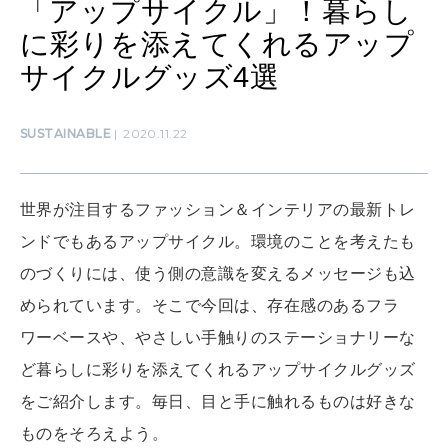
「アップサイクル」！暮らし
知る、考える
に彩りを添えてくれるアップ
サイクルグッズ4選
MAMA
ママもいろいろ
SUSTAINABLE
2020.11.22
SUSTAINABLE
世界が注目するファッション＆インテリアの最新トレ
わたしができること
ンドでもあるアップサイクル。環境のことを考えたも
のづくりには、使う側の意識を変えるメッセージも込
CULTURE
められています。そこで今回は、存在感のあるフラ
自分を耕す
ワーベースや、やさしい手触りのステーショナリーな
ど暮らしに彩りを添えてくれるアップサイクルグッズ
WORK&MONEY
をご紹介します。毎日、目と手に触れるものは好きな
いい人生って？
ものをそろえよう。