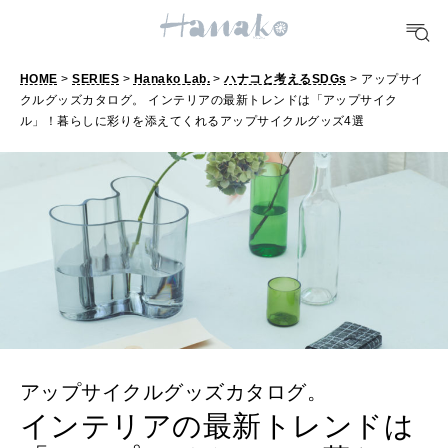
FOOD
おいしい
HOME
>
SERIES
>
Hanako Lab.
>
ハナコと考えるSDGs
> アップサイ
クルグッズカタログ。 インテリアの最新トレンドは「アップサイク
ル」！暮らしに彩りを添えてくれるアップサイクルグッズ4選
TRAVEL
どこ行く？
FORTUNE
明日のわたし
[12星座別] Weekly Holoscope
HEALTH
[12星座別] Monthly Love Holoscope
自分にやさしく
アップサイクルグッズカタログ。
女神まり愛のタロットメッセージ
インテリアの最新トレンドは
LEARN
算命学がわかる今月のあなた