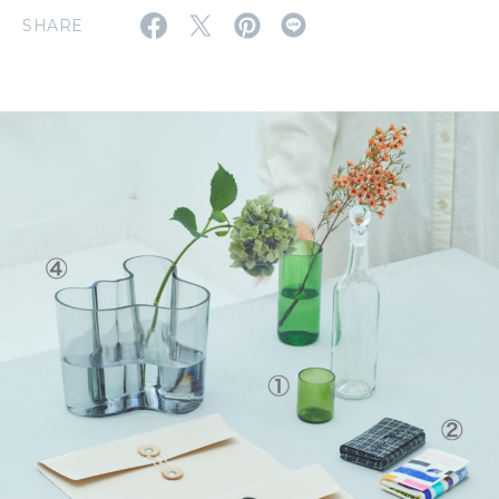
SHARE
MAGAZINE
特集
2026年9月号「北海道 おいしく遊ぶ、夏のご褒美旅。」
2026年8月号『お茶の時間です。』
MAGAZINE
MOOK
2026年7月号「鎌倉 ローカルが 教えてくれた 本当の歩き方。」
2026年6月号「大銀座 トレンドが生まれる 新しい一流店へ。」
FOLLOW US!
2026年5月号「“大好き”に出会いに。韓国」
2026年4月号「未来をつくる、学びの教科書。」
2026年3月号「スイーツ予想図 2026」
2026年2月号「良運を掴む 新・開運術。」