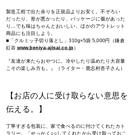
製造工程で出た余りを正規品よりお安く。不ぞろい
だったり、形が悪かったり、パッケージに傷があった
り…でも味はちゃんとおいしい、ほかのアウトレット
商品にも注目しよう。
■「クルミッ子切り落とし」310g×5袋 5,000円（鎌倉
紅谷
www.beniya-ajisai.co.jp
）
『友達が来たらおやつに。冷やしたり温めたり大容量
こその楽しみ方も。』（ライター・鹿志村杏子さん）
【お店の人に受け取らない意思を
伝える。】
丁寧すぎる包装に、家で食べるのに付けてくれたカト
ラリー。「せっかく○○してくれたから受け取っておこ