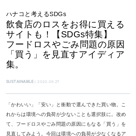
ハナコと考えるSDGs
SUSTAINABLE
飲食店のロスをお得に買える
わたしができること
サイトも！【SDGs特集】
フードロスやごみ問題の原因
CULTURE
「買う」を見直すアイディア
自分を耕す
集。
WORK&MONEY
SUSTAINABLE
2020.09.27
いい人生って？
「かわいい」「安い」と衝動で選んできた買い物。こ
MAGAZINE
れからは環境への負荷が少ないことも選択肢に。改め
特集
て、フードロスやごみ問題の原因にもなる「買う」を
2026年9月号「北海道 おいしく遊ぶ、夏のご褒美旅。」
見直してみよう。今回は環境への負荷が少なくなるア