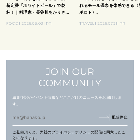
新定番「ホワイトビール」で乾
れるモール温泉を体感できる〈
杯！｜料理家・長谷川あかりさん
ポロト〉。
の気取らないおもてなし。
FOOD
2026.08.03
PR
TRAVEL
2026.07.31
PR
JOIN OUR
COMMUNITY
編集後記やイベント情報などここだけのニュースをお届けしま
す。
配信停止
ご登録頂くと、弊社の
プライバシーポリシー
の配信に同意したこ
とになります。