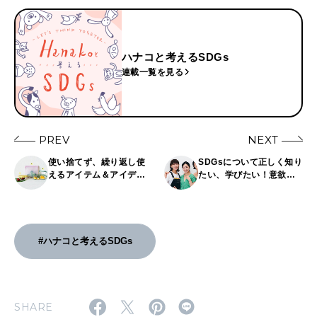
ハナコと考えるSDGs
連載一覧を見る
PREV
NEXT
使い捨てず、繰り返し使
SDGsについて正しく知り
えるアイテム＆アイデア5
たい、学びたい！意欲的
選！身近なところから変
な働く女子4人が「ハナコ
えて、ごみの削減に。
ラボSDGsレポーターズ」
を発足。
#ハナコと考えるSDGs
SHARE