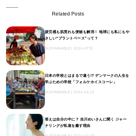
Related Posts
疲労感も肌荒れも便秘も解消！ 地球にも私にもや
さしい“プラントベース”って？
SUSTAINABLE
2024.07.12
日本の学校とはまるで違う!? デンマークの人生を
学ぶための学校「フォルケホイスコーレ」
SUSTAINABLE
2024.04.22
答えは自分の中に？ 吉川めいさんに聞く ジャー
ナリングが私達を癒す理由
SUSTAINABLE
2024.04.03