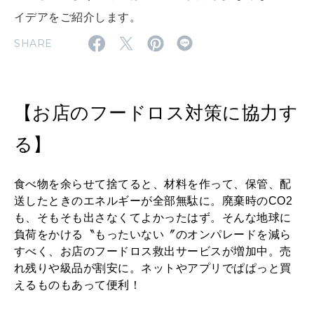
2026年8月号『お茶の時間です。』
イデアをご紹介します。
SHARE
MAGAZINE
MOOK
2026年7月号「鎌倉 ローカルが 教えてくれた 本当の歩き方。」
2026年6月号「大銀座 トレンドが生まれる 新しい一流店へ。」
【お店のフードロス対策に協力す
FOLLOW US!
2026年5月号「“大好き”に出会いに。韓国」
る】
2026年4月号「未来をつくる、学びの教科書。」
食べ物を余らせて捨てると、材料を作って、保管、配
2026年3月号「スイーツ予想図 2026」
送したときのエネルギーが全部無駄に。廃棄時のCO2
も、そもそも出さなくてよかったはず。そんな地球に
2026年2月号「良運を掴む 新・開運術。」
負荷をかける〝もったいない〞のオンパレードを減ら
すべく、お店のフードロス救出サービスが増加中。売
2026年1月号「猫がいれば、幸せ」
れ残りや級品が割安に。ネットやアプリでぱぱっと買
えるものもあって便利！
2025年12月号「お酒の新常識。」