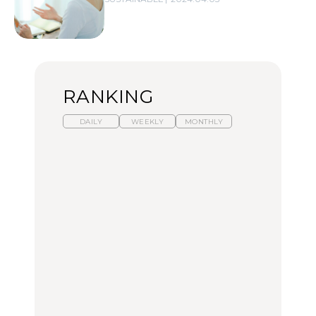
RANKING
DAILY
WEEKLY
MONTHLY
暑いから食べたくなる。
【東京近郊】日帰りひと
「来たぞ、トイトレ」|
わざわざ行きたいラーメ
り旅スポット5選｜館
弘中綾香の「純度
ン13選｜プロが選ぶベス
山、前橋、日光など
100%」～第141回～
ト3、大井町の人気店、
ご当地ラーメン
TRAVEL
LEARN
FOOD
【福島】わざわざ食べに
【東京近郊】日帰りひと
【あんこ】一度は食べた
行きたいご当地グルメ23
り旅スポット5選｜館
い名店13選｜どら焼き・
選｜ラーメン、餃子、そ
山、前橋、日光など
おはぎほか
ばほか
FOOD
TRAVEL
FOOD