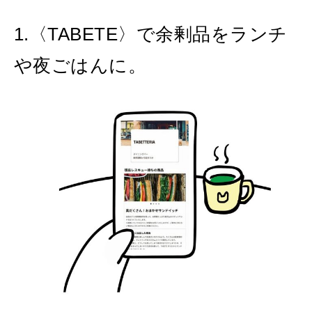
1.〈TABETE〉で余剰品をランチ
や夜ごはんに。