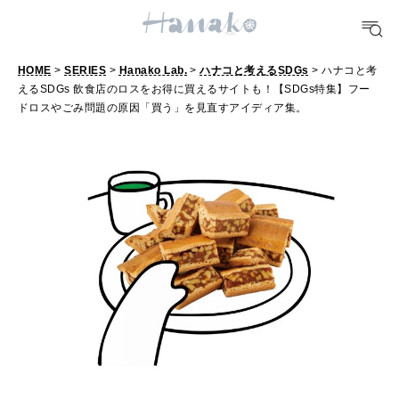
TRAVEL
どこ行く？
HOME
>
SERIES
>
Hanako Lab.
>
ハナコと考えるSDGs
> ハナコと考
えるSDGs 飲食店のロスをお得に買えるサイトも！【SDGs特集】フー
FORTUNE
ドロスやごみ問題の原因「買う」を見直すアイディア集。
明日のわたし
[12星座別] Weekly Holoscope
HEALTH
[12星座別] Monthly Love Holoscope
自分にやさしく
女神まり愛のタロットメッセージ
LEARN
算命学がわかる今月のあなた
知る、考える
MAMA
ママもいろいろ