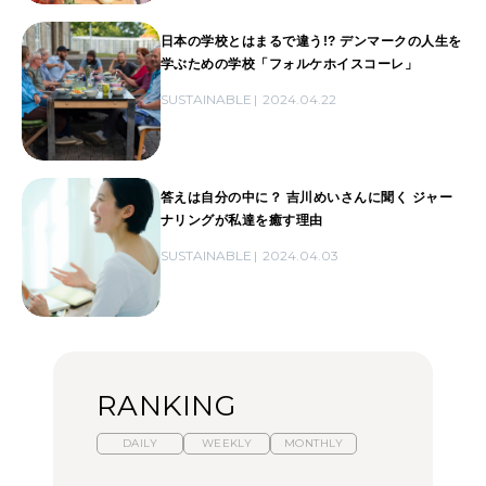
日本の学校とはまるで違う!? デンマークの人生を
学ぶための学校「フォルケホイスコーレ」
SUSTAINABLE
2024.04.22
答えは自分の中に？ 吉川めいさんに聞く ジャー
ナリングが私達を癒す理由
SUSTAINABLE
2024.04.03
RANKING
DAILY
WEEKLY
MONTHLY