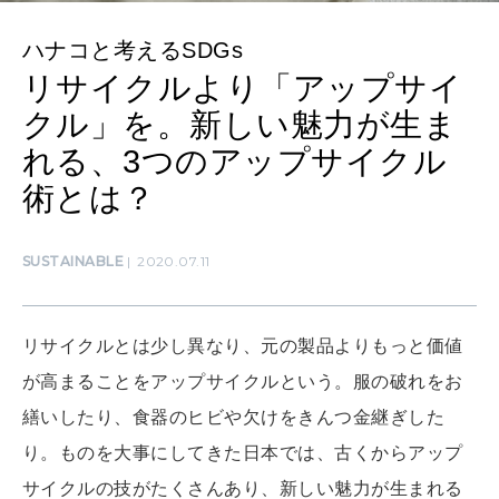
ハナコと考えるSDGs
リサイクルより「アップサイ
MAMA
ママもいろいろ
クル」を。新しい魅力が生ま
れる、3つのアップサイクル
術とは？
SUSTAINABLE
わたしができること
SUSTAINABLE
2020.07.11
CULTURE
自分を耕す
リサイクルとは少し異なり、元の製品よりもっと価値
が高まることをアップサイクルという。服の破れをお
繕いしたり、食器のヒビや欠けをきんつ金継ぎした
WORK&MONEY
いい人生って？
り。ものを大事にしてきた日本では、古くからアップ
サイクルの技がたくさんあり、新しい魅力が生まれる