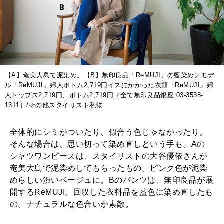
2026年1月号「猫がいれば、幸せ」
2025年12月号「お酒の新常識。」
【A】奄美大島で泥染め。【B】無印良品「ReMUJI」の藍染め／モデ
ル「ReMUJI」婦人ボトム2,719円イスにかかった衣類「ReMUJI」婦
人トップス2,719円、ボトム2,719円（全て無印良品銀座 03-3538-
1311）/その他スタイリスト私物
全体的にシミがついたり、似合う色じゃなかったり。
そんな場合は、思い切って染め直しという手も。Aの
シャツワンピースは、スタイリストの大谷優依さんが
奄美大島で泥染めしてもらったもの。ピンク色が泥染
めらしい渋いベージュに。Bのパンツは、無印良品が展
開するReMUJI。回収した衣料品を藍色に染め直したも
の。ナチュラルな色合いが素敵。