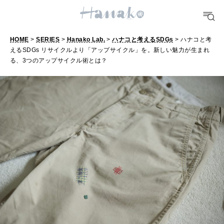
FOOD
おいしい
HOME
>
SERIES
>
Hanako Lab.
>
ハナコと考えるSDGs
> ハナコと考
えるSDGs リサイクルより「アップサイクル」を。新しい魅力が生まれ
る、3つのアップサイクル術とは？
TRAVEL
どこ行く？
FORTUNE
明日のわたし
[12星座別] Weekly Holoscope
HEALTH
[12星座別] Monthly Love Holoscope
自分にやさしく
女神まり愛のタロットメッセージ
LEARN
算命学がわかる今月のあなた
知る、考える