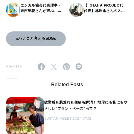
エシカル協会代表理事・
【〈HAHA PROJECT〉
末吉里花さんが選ぶ、エ
代表】林理永さんのス
シカルを学べるおすすめ
トーリー／「母たちの”や
本10選。人、自然、未来
りたいこと”が集まる、未
のためにできることを考
来型の子育てコミュニ
えよう。
ティ。」
#ハナコと考えるSDGs
SHARE
Related Posts
疲労感も肌荒れも便秘も解消！ 地球にも私にもや
さしい“プラントベース”って？
SUSTAINABLE
2024.07.12