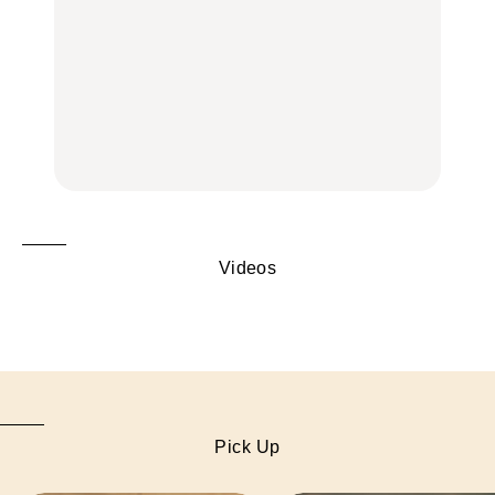
LEARN
FOOD
【2026年最新】横浜の絶
【2026年最新】横浜の絶
No.1259『北海道 おいし
品ランチ29選｜横浜駅周
品ランチ29選｜横浜駅周
く遊ぶ、夏のご褒美
辺、みなとみらい、横浜
辺、みなとみらい、横浜
旅。』
中華街、和食、洋食ほか
中華街、和食、洋食ほか
FOOD
FOOD
Videos
Pick Up