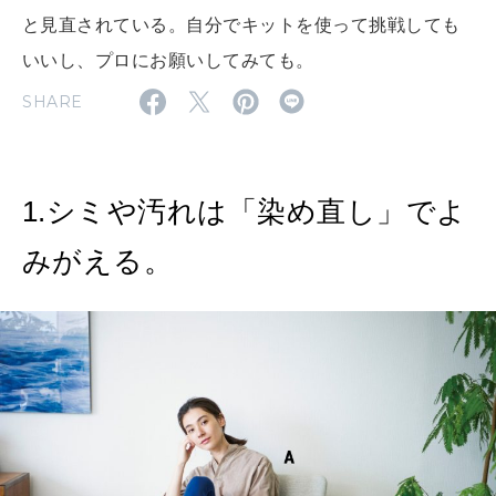
と見直されている。自分でキットを使って挑戦しても
MAGAZINE
特集
いいし、プロにお願いしてみても。
SHARE
2026年9月号「北海道 おいしく遊ぶ、夏のご褒美旅。」
2026年8月号『お茶の時間です。』
1.シミや汚れは「染め直し」でよ
MAGAZINE
MOOK
2026年7月号「鎌倉 ローカルが 教えてくれた 本当の歩き方。」
みがえる。
2026年6月号「大銀座 トレンドが生まれる 新しい一流店へ。」
FOLLOW US!
2026年5月号「“大好き”に出会いに。韓国」
2026年4月号「未来をつくる、学びの教科書。」
2026年3月号「スイーツ予想図 2026」
2026年2月号「良運を掴む 新・開運術。」