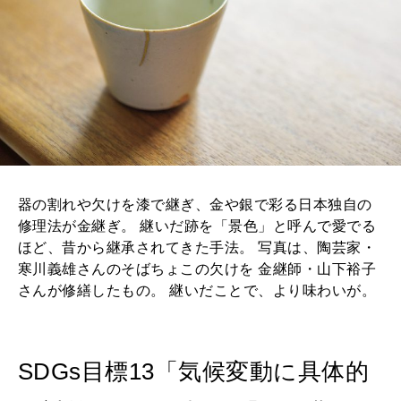
器の割れや欠けを漆で継ぎ、金や銀で彩る日本独自の
修理法が金継ぎ。 継いだ跡を「景色」と呼んで愛でる
ほど、昔から継承されてきた手法。 写真は、陶芸家・
寒川義雄さんのそばちょこの欠けを 金継師・山下裕子
さんが修繕したもの。 継いだことで、より味わいが。
SDGs目標13「気候変動に具体的