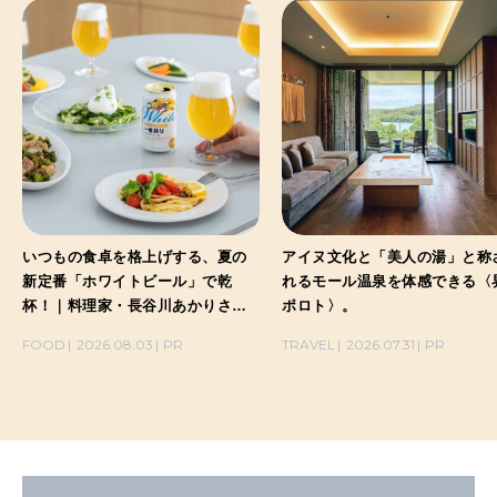
いつもの食卓を格上げする、夏の
アイヌ文化と「美人の湯」と称
新定番「ホワイトビール」で乾
れるモール温泉を体感できる〈
杯！｜料理家・長谷川あかりさん
ポロト〉。
の気取らないおもてなし。
FOOD
2026.08.03
PR
TRAVEL
2026.07.31
PR