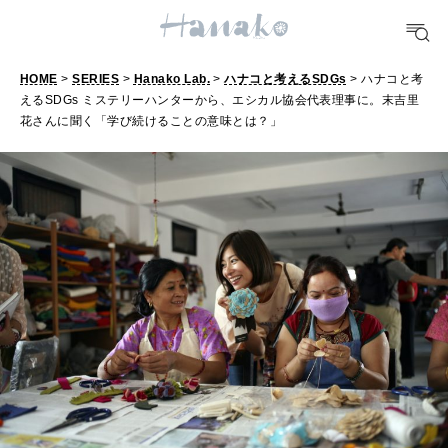
FORTUNE
HOME
>
SERIES
>
Hanako Lab.
>
ハナコと考えるSDGs
> ハナコと考
明日のわたし
えるSDGs ミステリーハンターから、エシカル協会代表理事に。末吉里
花さんに聞く「学び続けることの意味とは？」
[12星座別] Weekly Holoscope
HEALTH
[12星座別] Monthly Love Holoscope
自分にやさしく
女神まり愛のタロットメッセージ
LEARN
算命学がわかる今月のあなた
知る、考える
MAMA
ママもいろいろ