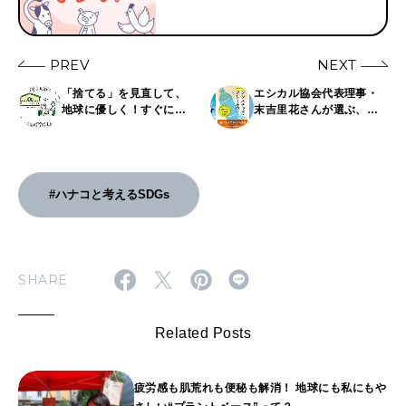
PREV
NEXT
「捨てる」を見直して、
エシカル協会代表理事・
地球に優しく！すぐに取
末吉里花さんが選ぶ、エ
り組める6つのアイデア。
シカルを学べるおすすめ
本10選。人、自然、未来
のためにできることを考
えよう。
#ハナコと考えるSDGs
SHARE
Related Posts
疲労感も肌荒れも便秘も解消！ 地球にも私にもや