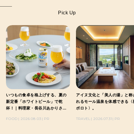
Pick Up
いつもの食卓を格上げする、夏の
アイヌ文化と「美人の湯」と称
新定番「ホワイトビール」で乾
れるモール温泉を体感できる〈
杯！｜料理家・長谷川あかりさん
ポロト〉。
の気取らないおもてなし。
FOOD
2026.08.03
PR
TRAVEL
2026.07.31
PR