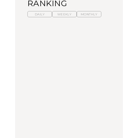
RANKING
DAILY
WEEKLY
MONTHLY
【福島】わざわざ食べに
暑いから食べたくなる。
「来たぞ、トイトレ」|
行きたいご当地グルメ23
わざわざ行きたいラーメ
弘中綾香の「純度
選｜ラーメン、餃子、そ
ン13選｜プロが選ぶベス
100%」～第141回～
ばほか
ト3、大井町の人気店、
ご当地ラーメン
FOOD
LEARN
FOOD
【東京近郊】日帰りひと
【東京近郊】日帰りひと
【あんこ】一度は食べた
り旅スポット5選｜館
り旅スポット5選｜館
い名店13選｜どら焼き・
山、前橋、日光など
山、前橋、日光など
おはぎほか
TRAVEL
TRAVEL
FOOD
【福島】わざわざ食べに
「来たぞ、トイトレ」|
「来たぞ、トイトレ」|
行きたいご当地グルメ23
弘中綾香の「純度
弘中綾香の「純度
選｜ラーメン、餃子、そ
100%」～第141回～
100%」～第141回～
ばほか
LEARN
FOOD
LEARN