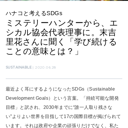
SUSTAINABLE
わたしができること
ハナコと考えるSDGs
ミステリーハンターから、エ
シカル協会代表理事に。末吉
CULTURE
里花さんに聞く「学び続ける
自分を耕す
ことの意味とは？」
WORK&MONEY
SUSTAINABLE
2020.06.28
いい人生って？
最近よく耳にするようになったSDGs（Sustainable
MAGAZINE
特集
Development Goals）という言葉。「持続可能な開発
目標」と訳され、2030年までに“誰一人取り残さな
2026年9月号「北海道 おいしく遊ぶ、夏のご褒美旅。」
い”よりよい世界を目指して17の国際目標が掲げられて
2026年8月号『お茶の時間です。』
います。それは政府や企業の頑張りだけでなく、私た