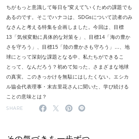
ちがもっと意識して毎日を“変えて”いくための課題でも
MAGAZINE
MOOK
2026年7月号「鎌倉 ローカルが 教えてくれた 本当の歩き方。」
あるのです。そこでハナコは、SDGsについて読者のみ
2026年6月号「大銀座 トレンドが生まれる 新しい一流店へ。」
なさんと考える特集を企画しました。今回は、目標
13「気候変動に具体的な対策を」、目標14「海の豊か
FOLLOW US!
2026年5月号「“大好き”に出会いに。韓国」
さを守ろう」、目標15「陸の豊かさも守ろう」…、地
2026年4月号「未来をつくる、学びの教科書。」
球にとって深刻な課題となる中、私たちができるこ
とって、なんだろう？初めて知った、さまざまな地球
2026年3月号「スイーツ予想図 2026」
の真実。このきっかけを無駄にはしたくない。エシカ
2026年2月号「良運を掴む 新・開運術。」
ル協会代表理事・末吉里花さんに聞いた、学び続ける
ことの意味とは？
2026年1月号「猫がいれば、幸せ」
SHARE
2025年12月号「お酒の新常識。」
その気づきを一歩ずつ。