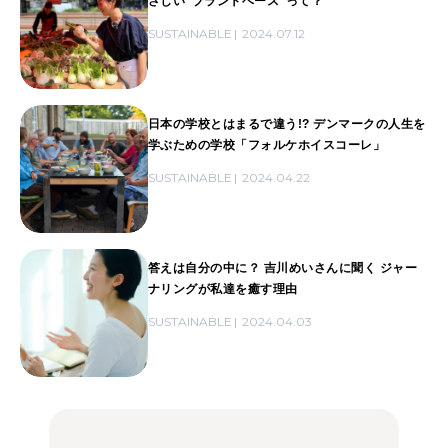
さしい“プラントベース”って？
SUSTAINABLE
2024.07.12
日本の学校とはまるで違う!? デンマークの人生を
学ぶための学校「フォルケホイスコーレ」
SUSTAINABLE
2024.04.22
答えは自分の中に？ 吉川めいさんに聞く ジャー
ナリングが私達を癒す理由
SUSTAINABLE
2024.04.03