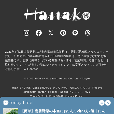
2021年4月1日以降更新の記事内掲載商品価格は、原則税込価格となります。た
だし、引用元のHanako掲載号が1195号以前の場合は、特に表示がなければ税
抜価格です。記事に掲載されている店舗情報 (価格、営業時間、定休日など) は
取材時のもので、記事をご覧になったタイミングでは変更となっている可能性
があります。 →
Contact
© 1945-2026 by Magazine House Co., Ltd. (Tokyo)
anan
BRUTUS
Casa BRUTUS
クロワッサン
GINZA
クウネル
Popeye
&Premium
Tarzan
colocal
Hanakoママ
こここ
MCS
マガジンワールド
広告掲載
Privacy Policy
Today I feel...
【簡単】定番野菜の本当においしい食べ方7選｜にんじ