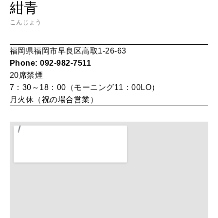
紺青
HEALTH
[12星座別] Monthly Love Holoscope
自分にやさしく
こんじょう
女神まり愛のタロットメッセージ
福岡県福岡市早良区高取1-26-63
LEARN
Phone: 092-982-7511
算命学がわかる今月のあなた
知る、考える
20席
禁煙
7：30～18：00（モーニング11：00LO）
月火休（祝の場合営業）
MAMA
ママもいろいろ
SUSTAINABLE
わたしができること
CULTURE
自分を耕す