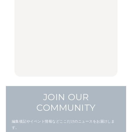
住みたい街として人気エ
No.1259『北海道 おいし
No.1259『北海道 おいし
リアのおすすめスポット
く遊ぶ、夏のご褒美
く遊ぶ、夏のご褒美
｜吉祥寺、西荻窪、代々
旅。』
旅。』
木上原、下北沢ほか
FOOD
いつもの食卓を格上げす
【2026年最新】横浜の絶
行列に並んででも食べる
る、夏の新定番「ホワイ
品ランチ29選｜横浜駅周
べし！喜多方ラーメンの
トビール」で乾杯！｜料
辺、みなとみらい、横浜
名店3選
理家・長谷川あかりさん
中華街、和食、洋食ほか
の気取らないおもてな
FOOD
FOOD | PR
FOOD
し。
JOIN OUR
COMMUNITY
編集後記やイベント情報などここだけのニュースをお届けしま
す。