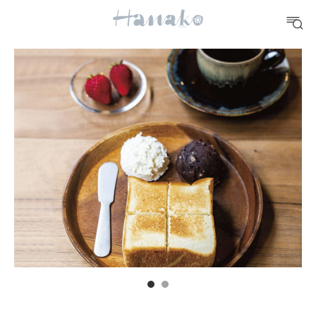
#手土産
#シュークリーム
#パン
#カフェ
#朝ごはん
#開運
10 CATEGORIES
FOOD
おいしい
TRAVEL
どこ行く？
FORTUNE
明日のわたし
[12星座別] Weekly Holoscope