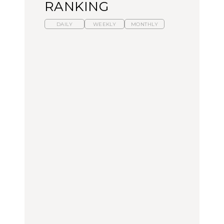
RANKING
DAILY
WEEKLY
MONTHLY
【福島】わざわざ食べに
暑いから食べたくなる。
「来たぞ、トイトレ」|
行きたいご当地グルメ23
わざわざ行きたいラーメ
弘中綾香の「純度
選｜ラーメン、餃子、そ
ン13選｜プロが選ぶベス
100%」～第141回～
ばほか
ト3、大井町の人気店、
ご当地ラーメン
FOOD
LEARN
FOOD
【東京近郊】日帰りひと
【東京近郊】日帰りひと
【あんこ】一度は食べた
り旅スポット5選｜館
り旅スポット5選｜館
い名店13選｜どら焼き・
山、前橋、日光など
山、前橋、日光など
おはぎほか
TRAVEL
TRAVEL
FOOD
【福島】わざわざ食べに
「来たぞ、トイトレ」|
「来たぞ、トイトレ」|
行きたいご当地グルメ23
弘中綾香の「純度
弘中綾香の「純度
選｜ラーメン、餃子、そ
100%」～第141回～
100%」～第141回～
ばほか
LEARN
FOOD
LEARN