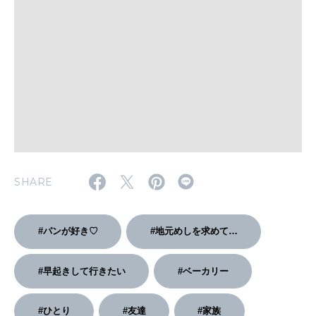
WORK&MONEY
いい人生って？
MAGAZINE
特集
2026年9月号「北海道 おいしく遊ぶ、夏のご褒美旅。」
SHARE
2026年8月号『お茶の時間です。』
#パンが好き♡
#地元めしを求めて…
MAGAZINE
MOOK
2026年7月号「鎌倉 ローカルが 教えてくれた 本当の歩き方。」
2026年6月号「大銀座 トレンドが生まれる 新しい一流店へ。」
#早起きして行きたい
#ベーカリー
FOLLOW US!
2026年5月号「“大好き”に出会いに。韓国」
#ひとり
#友達
#家族