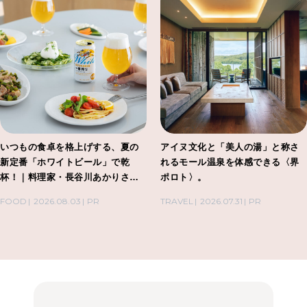
いつもの食卓を格上げする、夏の
アイヌ文化と「美人の湯」と称さ
新定番「ホワイトビール」で乾
れるモール温泉を体感できる〈界
杯！｜料理家・長谷川あかりさん
ポロト〉。
の気取らないおもてなし。
FOOD
2026.08.03
PR
TRAVEL
2026.07.31
PR