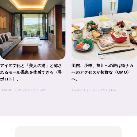
アイヌ文化と「美人の湯」と称さ
函館、小樽、旭川への旅は街ナカ
れるモール温泉を体感できる〈界
へのアクセスが抜群な〈OMO〉
ポロト〉。
へ。
TRAVEL
2026.07.31
PR
TRAVEL
2026.07.31
PR