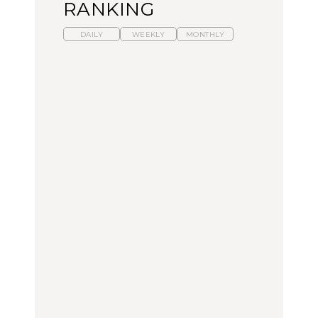
RANKING
DAILY
WEEKLY
MONTHLY
暑いから食べたくなる。
【東京近郊】日帰りひと
「来たぞ、トイトレ」|
わざわざ行きたいラーメ
り旅スポット5選｜館
弘中綾香の「純度
ン13選｜プロが選ぶベス
山、前橋、日光など
100%」～第141回～
ト3、大井町の人気店、
ご当地ラーメン
TRAVEL
LEARN
FOOD
No.1259『北海道 おいし
No.1259『北海道 おいし
【あんこ】一度は食べた
く遊ぶ、夏のご褒美
く遊ぶ、夏のご褒美
い名店13選｜どら焼き・
旅。』
旅。』
おはぎほか
FOOD
いつもの食卓を格上げす
【東京近郊】日帰りひと
「来たぞ、トイトレ」|
る、夏の新定番「ホワイ
り旅スポット5選｜館
弘中綾香の「純度
トビール」で乾杯！｜料
山、前橋、日光など
100%」～第141回～
理家・長谷川あかりさん
の気取らないおもてな
FOOD | PR
TRAVEL
LEARN
し。