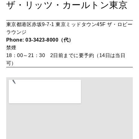
ザ・リッツ・カールトン東京
LEARN
算命学がわかる今月のあなた
知る、考える
東京都港区赤坂9-7-1 東京ミッドタウン45F ザ・ロビー
ラウンジ
Phone: 03-3423-8000（代）
MAMA
ママもいろいろ
禁煙
18：00～21：30 2日前までに要予約（14日は当日
可）
SUSTAINABLE
わたしができること
CULTURE
自分を耕す
WORK&MONEY