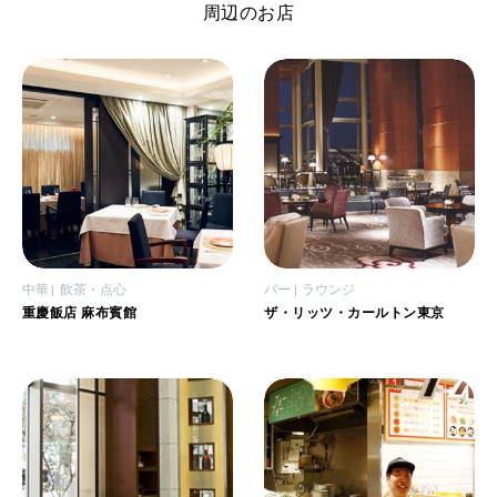
周辺のお店
中華
飲茶・点心
バー
ラウンジ
重慶飯店 麻布賓館
ザ・リッツ・カールトン東京