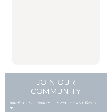
【2026年最新】横浜の絶
「来たぞ、トイトレ」|
No.1259『北海道 おいし
品ランチ29選｜横浜駅周
弘中綾香の「純度
く遊ぶ、夏のご褒美
辺、みなとみらい、横浜
100%」～第141回～
旅。』
中華街、和食、洋食ほか
LEARN
FOOD
中目黒からひと駅の穴
いつもの食卓を格上げす
【2026年最新】横浜の絶
場。祐天寺の魅力10選｜
る、夏の新定番「ホワイ
品ランチ29選｜横浜駅周
グルメ、ショッピング、
トビール」で乾杯！｜料
辺、みなとみらい、横浜
古着ほか
理家・長谷川あかりさん
中華街、和食、洋食ほか
の気取らないおもてな
FOOD
FOOD | PR
FOOD
し。
JOIN OUR
COMMUNITY
編集後記やイベント情報などここだけのニュースをお届けしま
す。