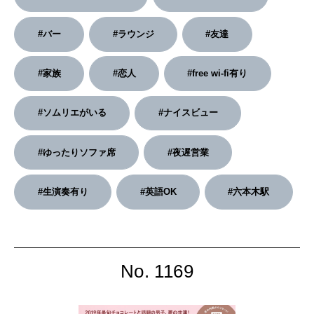
2026年2月号「良運を掴む 新・開運術。」
#バー
#ラウンジ
#友達
2026年1月号「猫がいれば、幸せ」
#家族
#恋人
#free wi-fi有り
2025年12月号「お酒の新常識。」
#ソムリエがいる
#ナイスビュー
#ゆったりソファ席
#夜遅営業
#生演奏有り
#英語OK
#六本木駅
No. 1169