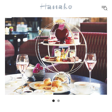
10 CATEGORIES
FOOD
おいしい
TRAVEL
どこ行く？
FORTUNE
明日のわたし
[12星座別] Weekly Holoscope
HEALTH
[12星座別] Monthly Love Holoscope
自分にやさしく
女神まり愛のタロットメッセージ