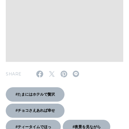
いい人生って？
MAGAZINE
特集
2026年9月号「北海道 おいしく遊ぶ、夏のご褒美旅。」
2026年8月号『お茶の時間です。』
MAGAZINE
MOOK
2026年7月号「鎌倉 ローカルが 教えてくれた 本当の歩き方。」
SHARE
2026年6月号「大銀座 トレンドが生まれる 新しい一流店へ。」
#たまにはホテルで贅沢
FOLLOW US!
2026年5月号「“大好き”に出会いに。韓国」
#チョコさえあれば幸せ
2026年4月号「未来をつくる、学びの教科書。」
2026年3月号「スイーツ予想図 2026」
#ティータイムでほっ
#夜景を見ながら