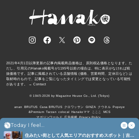
2021年4月1日以降更新の記事内掲載商品価格は、原則税込価格となります。た
だし、引用元のHanako掲載号が1195号以前の場合は、特に表示がなければ税
抜価格です。記事に掲載されている店舗情報 (価格、営業時間、定休日など) は
取材時のもので、記事をご覧になったタイミングでは変更となっている可能性
があります。 →
Contact
© 1945-2026 by Magazine House Co., Ltd. (Tokyo)
anan
BRUTUS
Casa BRUTUS
クロワッサン
GINZA
クウネル
Popeye
&Premium
Tarzan
colocal
Hanakoママ
こここ
MCS
マガジンワールド
広告掲載
Privacy Policy
Today I feel...
住みたい街として人気エリアのおすすめスポット｜吉祥