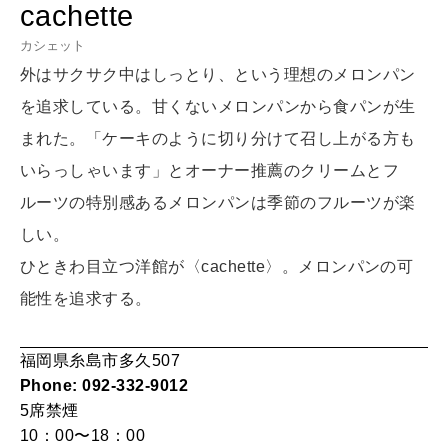
HEALTH
cachette
[12星座別] Monthly Love Holoscope
自分にやさしく
カシェット
女神まり愛のタロットメッセージ
外はサクサク中はしっとり、という理想のメロンパン
を追求している。甘くないメロンパンから食パンが生
LEARN
算命学がわかる今月のあなた
知る、考える
まれた。「ケーキのように切り分けて召し上がる方も
いらっしゃいます」とオーナー推薦のクリームとフ
ルーツの特別感あるメロンパンは季節のフルーツが楽
MAMA
ママもいろいろ
しい。
ひときわ目立つ洋館が〈cachette〉。メロンパンの可
能性を追求する。
SUSTAINABLE
わたしができること
福岡県糸島市多久507
Phone: 092-332-9012
CULTURE
5席
禁煙
自分を耕す
10：00〜18：00