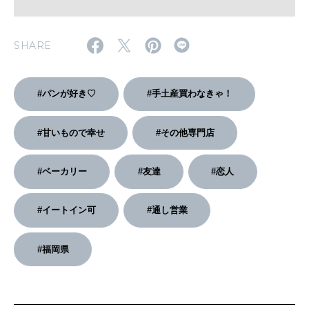
2026年4月号「未来をつくる、学びの教科書。」
SHARE
2026年3月号「スイーツ予想図 2026」
2026年2月号「良運を掴む 新・開運術。」
#パンが好き♡
#手土産買わなきゃ！
2026年1月号「猫がいれば、幸せ」
#甘いもので幸せ
#その他専門店
2025年12月号「お酒の新常識。」
#ベーカリー
#友達
#恋人
#イートイン可
#通し営業
#福岡県