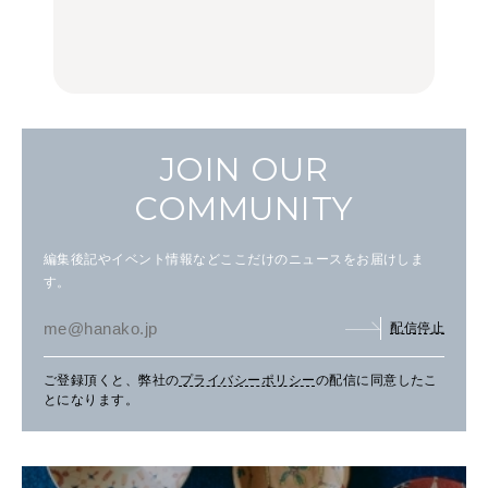
理家・長谷川あかりさん
中華街、和食、洋食ほか
の気取らないおもてな
FOOD
FOOD | PR
FOOD
し。
JOIN OUR
COMMUNITY
編集後記やイベント情報などここだけのニュースをお届けしま
す。
配信停止
ご登録頂くと、弊社の
プライバシーポリシー
の配信に同意したこ
とになります。