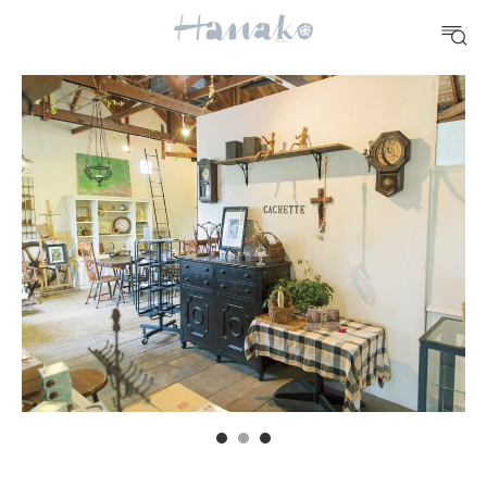
#手土産
#シュークリーム
#パン
#カフェ
#朝ごはん
#開運
10 CATEGORIES
FOOD
おいしい
TRAVEL
どこ行く？
FORTUNE
明日のわたし
[12星座別] Weekly Holoscope