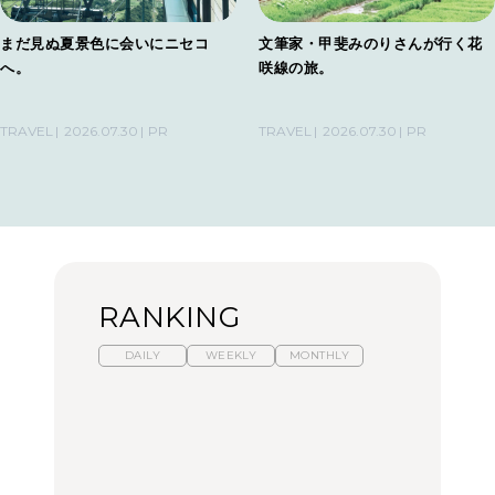
まだ見ぬ夏景色に会いにニセコ
文筆家・甲斐みのりさんが行く花
へ。
咲線の旅。
TRAVEL
2026.07.30
PR
TRAVEL
2026.07.30
PR
RANKING
DAILY
WEEKLY
MONTHLY
【福島】わざわざ食べに
暑いから食べたくなる。
「来たぞ、トイトレ」|
行きたいご当地グルメ23
わざわざ行きたいラーメ
弘中綾香の「純度
選｜ラーメン、餃子、そ
ン13選｜プロが選ぶベス
100%」～第141回～
ばほか
ト3、大井町の人気店、