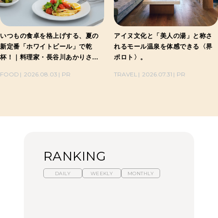
いつもの食卓を格上げする、夏の
アイヌ文化と「美人の湯」と称さ
新定番「ホワイトビール」で乾
れるモール温泉を体感できる〈界
杯！｜料理家・長谷川あかりさん
ポロト〉。
の気取らないおもてなし。
FOOD
2026.08.03
PR
TRAVEL
2026.07.31
PR
RANKING
DAILY
WEEKLY
MONTHLY
暑いから食べたくなる。
【東京近郊】日帰りひと
「来たぞ、トイトレ」|
わざわざ行きたいラーメ
り旅スポット5選｜館
弘中綾香の「純度