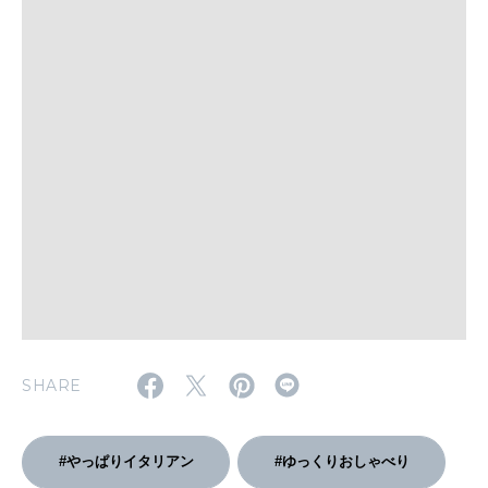
WORK&MONEY
いい人生って？
MAGAZINE
特集
2026年9月号「北海道 おいしく遊ぶ、夏のご褒美旅。」
2026年8月号『お茶の時間です。』
MAGAZINE
MOOK
2026年7月号「鎌倉 ローカルが 教えてくれた 本当の歩き方。」
2026年6月号「大銀座 トレンドが生まれる 新しい一流店へ。」
SHARE
FOLLOW US!
2026年5月号「“大好き”に出会いに。韓国」
#やっぱりイタリアン
#ゆっくりおしゃべり
2026年4月号「未来をつくる、学びの教科書。」