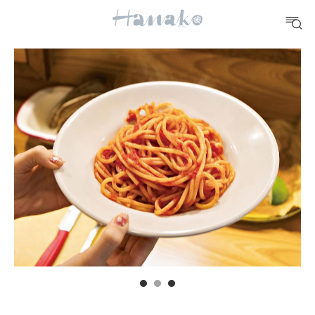
10 CATEGORIES
FOOD
おいしい
TRAVEL
どこ行く？
FORTUNE
明日のわたし
[12星座別] Weekly Holoscope
HEALTH
[12星座別] Monthly Love Holoscope