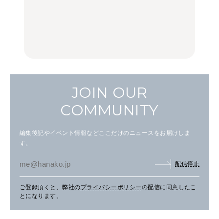
品ランチ29選｜横浜駅周
品ランチ29選｜横浜駅周
く遊ぶ、夏のご褒美
辺、みなとみらい、横浜
辺、みなとみらい、横浜
旅。』
中華街、和食、洋食ほか
中華街、和食、洋食ほか
FOOD
FOOD
JOIN OUR
COMMUNITY
編集後記やイベント情報などここだけのニュースをお届けしま
す。
配信停止
ご登録頂くと、弊社の
プライバシーポリシー
の配信に同意したこ
とになります。