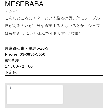
自分にやさしく
MESEBABA
女神まり愛のタロットメッセージ
メゼババ
こんなところに！？ という路地の奥。外にテーブル
LEARN
算命学がわかる今月のあなた
知る、考える
席があるのだが、外を希望する人もいるとか。シェフ
は毎年8月、1カ月休んでイタリアへ“帰郷”。
MAMA
東京都江東区亀戸6-26-5
ママもいろいろ
Phone: 03-3636-5550
8席
禁煙
17：00〜2：00
SUSTAINABLE
不定休
わたしができること
CULTURE
自分を耕す