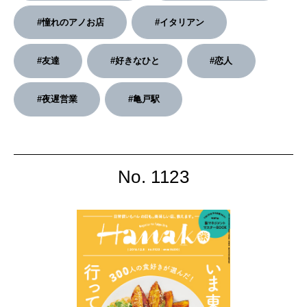
#憧れのアノお店
#イタリアン
2026年3月号「スイーツ予想図 2026」
#友達
#好きなひと
#恋人
2026年2月号「良運を掴む 新・開運術。」
2026年1月号「猫がいれば、幸せ」
#夜遅営業
#亀戸駅
2025年12月号「お酒の新常識。」
No. 1123