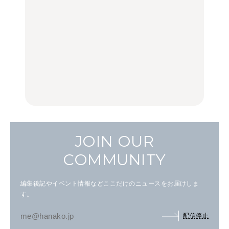
旅。』
旅。』
木上原、下北沢ほか
FOOD
いつもの食卓を格上げす
【2026年最新】横浜の絶
行列に並んででも食べる
る、夏の新定番「ホワイ
品ランチ29選｜横浜駅周
べし！喜多方ラーメンの
トビール」で乾杯！｜料
辺、みなとみらい、横浜
名店3選
理家・長谷川あかりさん
中華街、和食、洋食ほか
の気取らないおもてな
FOOD
FOOD | PR
FOOD
し。
JOIN OUR
COMMUNITY
編集後記やイベント情報などここだけのニュースをお届けしま
す。
配信停止