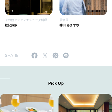
その他アジアンエスニック料理
居酒屋
松記鶏飯
神田 みますや
SHARE
Pick Up