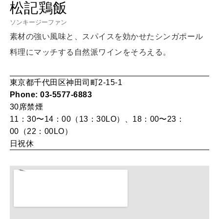
松記鶏飯
女神まり愛のタロットメッセージ
ソンキージーファン
素材の強い風味と、スパイスを効かせたシンガポール
LEARN
算命学がわかる今月のあなた
知る、考える
料理にマッチする自然派ワインをそろえる。
東京都千代田区神田司町2-15-1
MAMA
Phone: 03-5577-6883
ママもいろいろ
30席
禁煙
11：30〜14：00（13：30LO）、18：00〜23：
00（22：00LO）
SUSTAINABLE
日祝休
わたしができること
CULTURE
自分を耕す