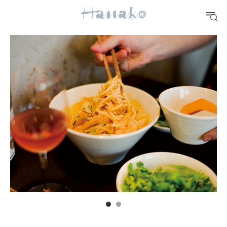
10 CATEGORIES
FOOD
おいしい
TRAVEL
どこ行く？
FORTUNE
明日のわたし
[12星座別] Weekly Holoscope
HEALTH
[12星座別] Monthly Love Holoscope
自分にやさしく