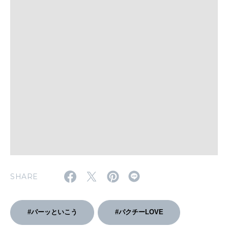
WORK&MONEY
いい人生って？
MAGAZINE
特集
2026年9月号「北海道 おいしく遊ぶ、夏のご褒美旅。」
2026年8月号『お茶の時間です。』
MAGAZINE
MOOK
2026年7月号「鎌倉 ローカルが 教えてくれた 本当の歩き方。」
2026年6月号「大銀座 トレンドが生まれる 新しい一流店へ。」
SHARE
FOLLOW US!
2026年5月号「“大好き”に出会いに。韓国」
#パーッといこう
#パクチーLOVE
2026年4月号「未来をつくる、学びの教科書。」