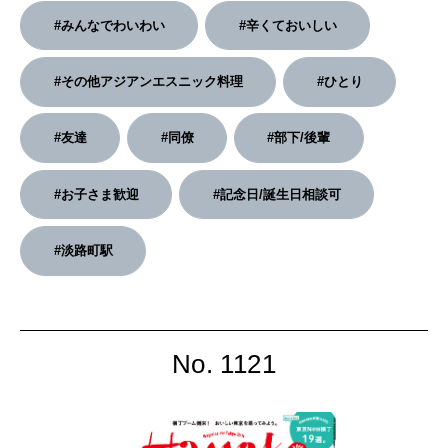
#みんなでわいわい
#辛くておいしい
2026年3月号「スイーツ予想図 2026」
#その他アジアンエスニック料理
#ひとり
2026年2月号「良運を掴む 新・開運術。」
2026年1月号「猫がいれば、幸せ」
#友達
#同僚
#部下/後輩
2025年12月号「お酒の新常識。」
#お子さま歓迎
#記念日/誕生日相談可
#淡路町駅
No. 1121