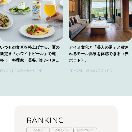
いつもの食卓を格上げする、夏の
アイヌ文化と「美人の湯」と称さ
新定番「ホワイトビール」で乾
れるモール温泉を体感できる〈界
杯！｜料理家・長谷川あかりさん
ポロト〉。
の気取らないおもてなし。
FOOD
2026.08.03
PR
TRAVEL
2026.07.31
PR
RANKING
DAILY
WEEKLY
MONTHLY