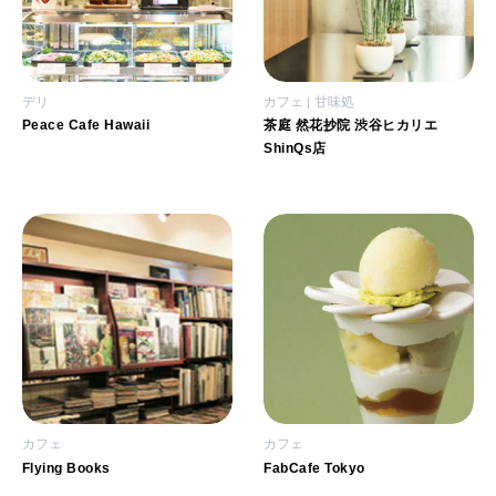
デリ
カフェ
甘味処
Peace Cafe Hawaii
茶庭 然花抄院 渋谷ヒカリエ
ShinQs店
カフェ
カフェ
Flying Books
FabCafe Tokyo