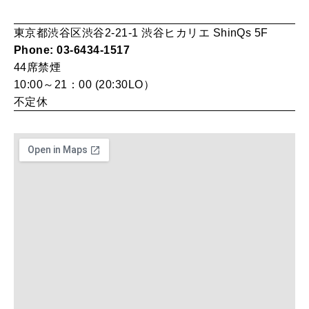
東京都渋谷区渋谷2-21-1 渋谷ヒカリエ ShinQs 5F
MAGAZINE
Phone: 03-6434-1517
特集
44席
禁煙
10:00～21：00 (20:30LO）
2026年9月号「北海道 おいしく遊ぶ、夏のご褒美旅。」
不定休
2026年8月号『お茶の時間です。』
MAGAZINE
MOOK
2026年7月号「鎌倉 ローカルが 教えてくれた 本当の歩き方。」
2026年6月号「大銀座 トレンドが生まれる 新しい一流店へ。」
FOLLOW US!
2026年5月号「“大好き”に出会いに。韓国」
2026年4月号「未来をつくる、学びの教科書。」
2026年3月号「スイーツ予想図 2026」