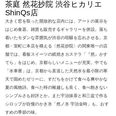
茶庭 然花抄院 渋谷ヒカリエ
LEARN
算命学がわかる今月のあなた
知る、考える
ShinQs店
大きく窓を取った開放的な店内には、アートの展示を
はじめ食器、雑貨も販売するギャラリーを併設。落ち
MAMA
ママもいろいろ
着いたモダンな雰囲気が渋谷の喧騒を忘れさせる。京
都・室町に本店を構える〈然花抄院〉の関東唯一の店
舗では、看板スイーツの紙焼きカステラ「『然』かす
SUSTAINABLE
わたしができること
てら」をはじめ、京都らしいメニューが充実。中でも
「水車厘」は、京都から直送した天然水を最小限の寒
天で固めたゼリーに、すだちをかけて食べる爽やかな
CULTURE
夏の風物詩。食べた時の喉越しも良く、食べ飽きない
自分を耕す
シンプルさも好評とか。また宇治抹茶と和三盆で作る
シロップが自慢のかき氷「然ノ氷 宇治金時」も、おす
WORK&MONEY
すめの季節の味。
いい人生って？