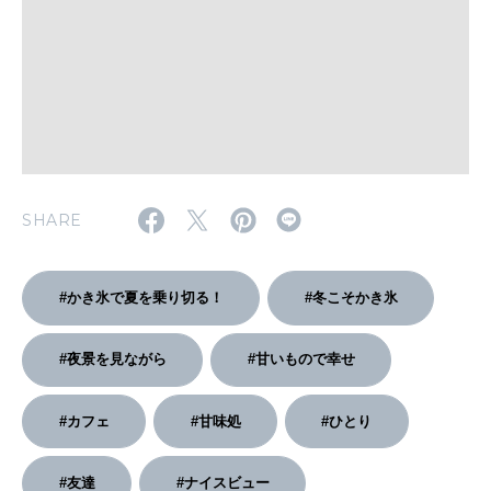
2026年2月号「良運を掴む 新・開運術。」
2026年1月号「猫がいれば、幸せ」
2025年12月号「お酒の新常識。」
SHARE
#かき氷で夏を乗り切る！
#冬こそかき氷
#夜景を見ながら
#甘いもので幸せ
#カフェ
#甘味処
#ひとり
#友達
#ナイスビュー