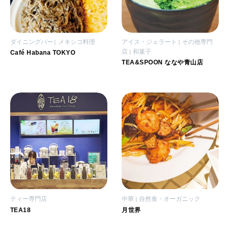
ダイニングバー
メキシコ料理
アイス・ジェラート
その他専門
店
和菓子
Café Habana TOKYO
TEA&SPOON ななや青山店
ティー専門店
中華
自然食・オーガニック
TEA18
月世界