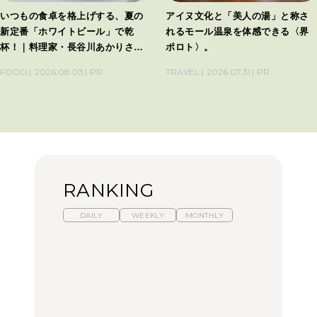
いつもの食卓を格上げする、夏の
アイヌ文化と「美人の湯」と称さ
新定番「ホワイトビール」で乾
れるモール温泉を体感できる〈界
杯！｜料理家・長谷川あかりさん
ポロト〉。
の気取らないおもてなし。
FOOD
2026.08.03
PR
TRAVEL
2026.07.31
PR
RANKING
DAILY
WEEKLY
MONTHLY
暑いから食べたくなる。
【東京近郊】日帰りひと
「来たぞ、トイトレ」|
わざわざ行きたいラーメ
り旅スポット5選｜館
弘中綾香の「純度
ン13選｜プロが選ぶベス
山、前橋、日光など
100%」～第141回～
ト3、大井町の人気店、
ご当地ラーメン