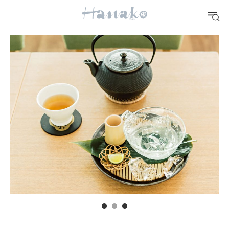
FOOD
おいしい
TRAVEL
どこ行く？
FORTUNE
明日のわたし
[12星座別] Weekly Holoscope
HEALTH
[12星座別] Monthly Love Holoscope
自分にやさしく
女神まり愛のタロットメッセージ