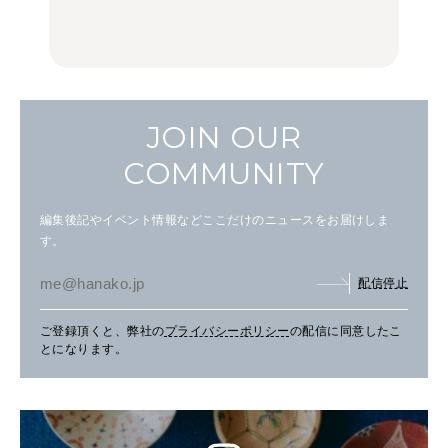
FOOD
FOOD
JOIN OUR
COMMUNITY
編集後記やイベント情報などここだけのニュースをお届けしま
す。
配信停止
ご登録頂くと、弊社の
プライバシーポリシー
の配信に同意したこ
とになります。