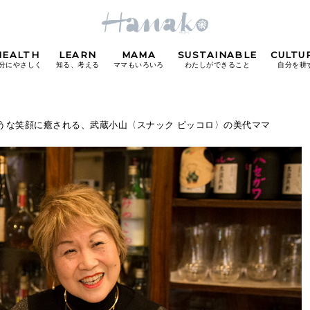
HEALTH
LEARN
MAMA
SUSTAINABLE
CULTU
分にやさしく
知る、考える
ママもいろいろ
わたしができること
自分を耕
POPULAR TAGS
ような笑顔に癒される、武蔵小山〈スナック ピッコロ〉の美代ママ
#カフェ
#朝ごはん
#開運
#東京駅
#銀座
#
り
FOLLOW US!