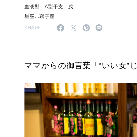
血液型…A型干支…戌
星座…獅子座
SHARE
ママからの御言葉「“いい女”