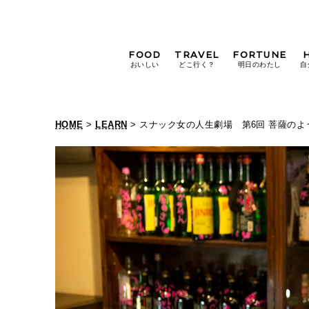
FOOD
TRAVEL
FORTUNE
おいしい
どこ行く？
明日のわたし
自
[12星座別] Weekly
Holoscope
HOME
>
LEARN
> スナック女の人生劇場 第6回 菩薩の
[12星座別] Monthly
Holoscope
#手土産
#シュークリーム
#パン
女神まり愛の
タロットメッセージ
#京都
[算命学] 星読みハナコの月巡