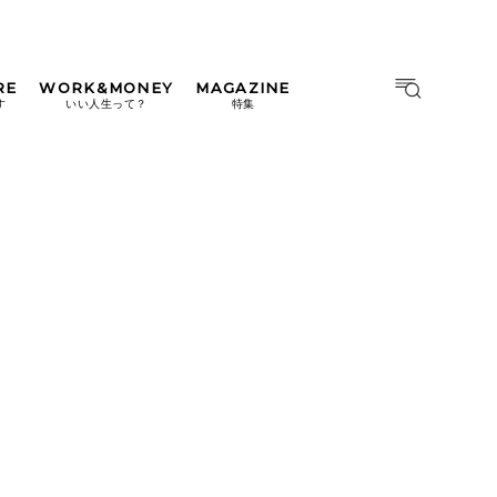
RE
WORK&MONEY
MAGAZINE
MAGAZINE
MOOK
す
いい人生って？
特集
2026年9月号「北海道 おいし
く遊ぶ、夏のご褒美旅。」
2026年8月号『お茶の時間で
す。』
日本橋
#中目黒
#吉祥寺
#横浜
2026年7月号「鎌倉 ローカル
が 教えてくれた 本当の歩き
方。」
2026年6月号「大銀座 トレン
ドが生まれる 新しい一流店
へ。」
2026年5月号「“大好き”に出
会いに。韓国」
2026年4月号「未来をつくる、