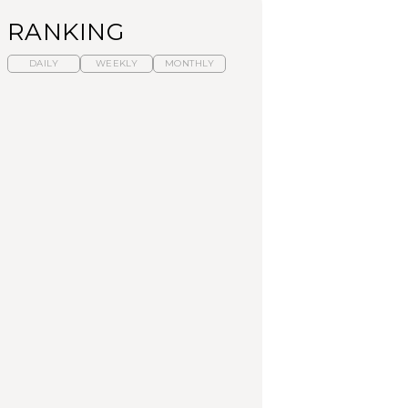
RANKING
DAILY
WEEKLY
MONTHLY
暑いから食べたくな
【東京近郊】日帰りひ
「来たぞ、トイトレ」|
る。わざわざ行きたい
とり旅スポット5選｜館
弘中綾香の「純度
ラーメン13選｜プロが
山、前橋、日光など
100%」～第141回～
選ぶベスト3、大井町の
人気店、ご当地ラーメ
TRAVEL
LEARN
FOOD
ン
【福島】わざわざ食べ
【東京近郊】日帰りひ
【あんこ】一度は食べ
に行きたいご当地グル
とり旅スポット5選｜館
たい名店13選｜どら焼
メ23選｜ラーメン、餃
山、前橋、日光など
き・おはぎほか
子、そばほか
FOOD
TRAVEL
FOOD
中目黒からひと駅の穴
No.1259『北海道 おい
「来たぞ、トイトレ」|
場。祐天寺の魅力10選
しく遊ぶ、夏のご褒美
弘中綾香の「純度
｜グルメ、ショッピン
旅。』
100%」～第141回～
グ、古着ほか