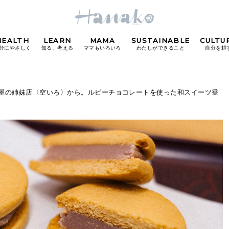
HEALTH
LEARN
MAMA
SUSTAINABLE
CULTU
分にやさしく
知る、考える
ママもいろいろ
わたしができること
自分を耕
POPULAR TAGS
子屋の姉妹店〈空いろ〉から。ルビーチョコレートを使った和スイーツ登
#カフェ
#朝ごはん
#開運
#東京駅
#銀座
#
り
FOLLOW US!