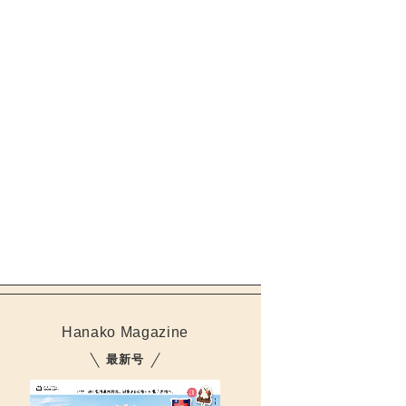
Hanako Magazine
最新号