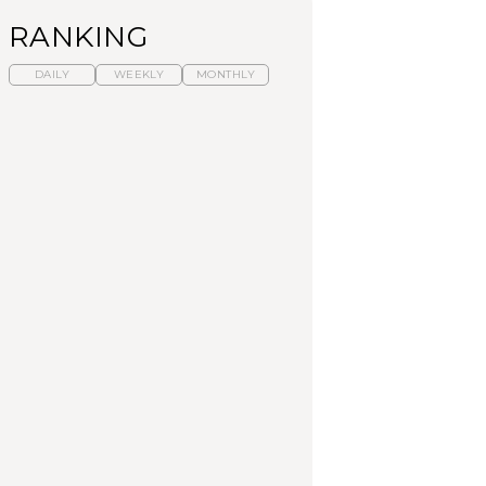
RANKING
DAILY
WEEKLY
MONTHLY
暑いから食べたくな
【東京近郊】日帰りひ
「来たぞ、トイトレ」|
る。わざわざ行きたい
とり旅スポット5選｜館
弘中綾香の「純度
ラーメン13選｜プロが
山、前橋、日光など
100%」～第141回～
選ぶベスト3、大井町の
人気店、ご当地ラーメ
TRAVEL
LEARN
FOOD
ン
No.1259『北海道 おい
No.1259『北海道 おい
【あんこ】一度は食べ
しく遊ぶ、夏のご褒美
しく遊ぶ、夏のご褒美
たい名店13選｜どら焼
旅。』
旅。』
き・おはぎほか
FOOD
いつもの食卓を格上げ
【東京近郊】日帰りひ
「来たぞ、トイトレ」|
する、夏の新定番「ホ
とり旅スポット5選｜館
弘中綾香の「純度
ワイトビール」で乾
山、前橋、日光など
100%」～第141回～
杯！｜料理家・長谷川
あかりさんの気取らな