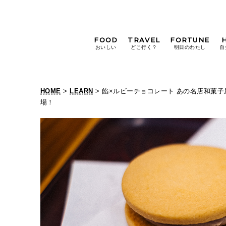
FOOD
TRAVEL
FORTUNE
おいしい
どこ行く？
明日のわたし
自
[12星座別] Weekly
Holoscope
HOME
>
LEARN
> 餡×ルビーチョコレート あの名店和菓
[12星座別] Monthly
場！
Holoscope
#手土産
#シュークリーム
#パン
女神まり愛の
タロットメッセージ
#京都
[算命学] 星読みハナコの月巡