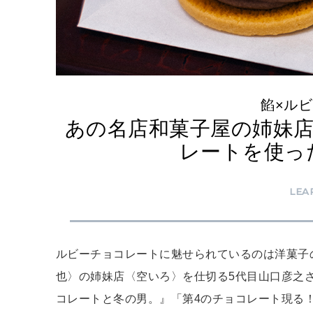
餡×ル
あの名店和菓子屋の姉妹
レートを使っ
LEA
ルビーチョコレートに魅せられているのは洋菓子
也〉の姉妹店〈空いろ〉を仕切る5代目山口彦之さ
コレートと冬の男。』「第4のチョコレート現る