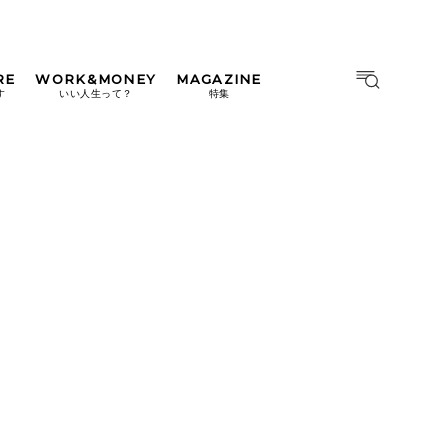
RE
WORK&MONEY
MAGAZINE
MAGAZINE
MOOK
す
いい人生って？
特集
2026年9月号「北海道 おいし
く遊ぶ、夏のご褒美旅。」
2026年8月号『お茶の時間で
す。』
日本橋
#中目黒
#吉祥寺
#横浜
2026年7月号「鎌倉 ローカル
が 教えてくれた 本当の歩き
方。」
2026年6月号「大銀座 トレン
ドが生まれる 新しい一流店
へ。」
2026年5月号「“大好き”に出
会いに。韓国」
2026年4月号「未来をつくる、