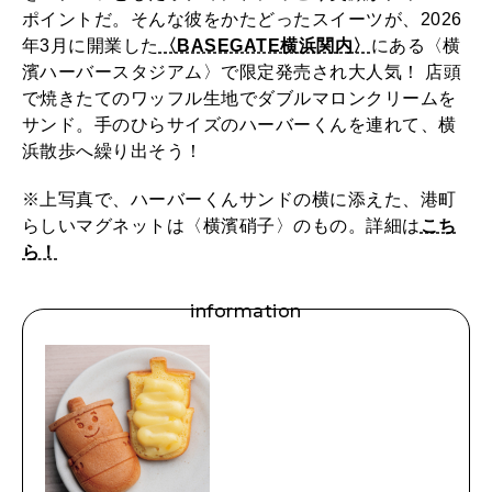
け
ポイントだ。そんな彼をかたどったスイーツが、2026
年3月に開業した
〈BASEGATE横浜関内〉
にある〈横
2026年3月号「スイーツ予想図 2026」
〉
濱ハーバースタジアム〉で限定発売され大人気！ 店頭
の
で焼きたてのワッフル生地でダブルマロンクリームを
2026年2月号「良運を掴む 新・開運術。」
サンド。手のひらサイズのハーバーくんを連れて、横
新
浜散歩へ繰り出そう！
2026年1月号「猫がいれば、幸せ」
ス
※上写真で、ハーバーくんサンドの横に添えた、港町
イ
2025年12月号「お酒の新常識。」
らしいマグネットは〈横濱硝子〉のもの。詳細は
こち
ー
ら！
ツ
information