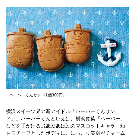
土
WORK&MONEY
産
いい人生って？
に
も
MAGAZINE
ち
特集
ょ
う
2026年9月号「北海道 おいしく遊ぶ、夏のご褒美旅。」
ど
2026年8月号『お茶の時間です。』
い
MAGAZINE
MOOK
2026年7月号「鎌倉 ローカルが 教えてくれた 本当の歩き方。」
い
ハーバーくんサンド1個300円。
〈
2026年6月号「大銀座 トレンドが生まれる 新しい一流店へ。」
あ
横浜スイーツ界の新アイドル「ハーバーくんサン
FOLLOW US!
ド」。ハーバーくんといえば、横浜銘菓「ハーバー」
2026年5月号「“大好き”に出会いに。韓国」
り
などを手がける
〈ありあけ〉
のマスコットキャラ。船
あ
をモチーフとしたボディに、にっこり笑顔がチャーム
2026年4月号「未来をつくる、学びの教科書。」