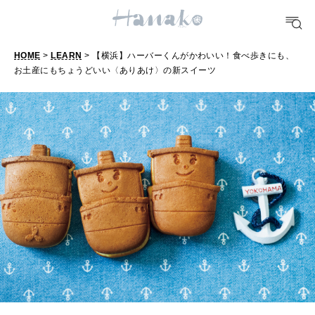
10 CATEGORIES
HOME
>
LEARN
> 【横浜】ハーバーくんがかわいい！食べ歩きにも、
お土産にもちょうどいい〈ありあけ〉の新スイーツ
【
FOOD
横
おいしい
浜
】
TRAVEL
ハ
どこ行く？
ー
バ
FORTUNE
ー
明日のわたし
く
[12星座別] Weekly Holoscope
ん
HEALTH
が
[12星座別] Monthly Love Holoscope