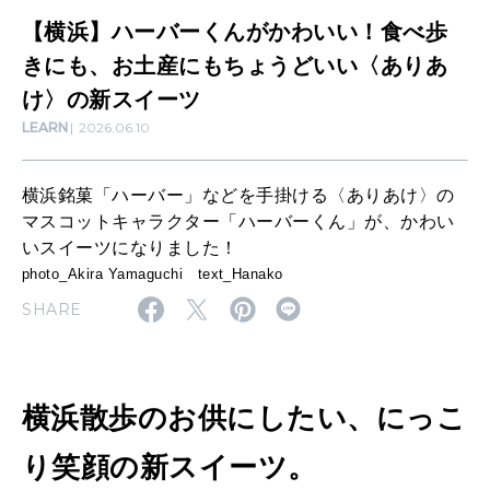
自分にやさしく
か
【横浜】ハーバーくんがかわいい！食べ歩
女神まり愛のタロットメッセージ
わ
きにも、お土産にもちょうどいい〈ありあ
LEARN
い
け〉の新スイーツ
算命学がわかる今月のあなた
知る、考える
LEARN
2026.06.10
い
！
横浜銘菓「ハーバー」などを手掛ける〈ありあけ〉の
MAMA
食
マスコットキャラクター「ハーバーくん」が、かわい
ママもいろいろ
べ
いスイーツになりました！
photo_Akira Yamaguchi text_Hanako
歩
SUSTAINABLE
SHARE
き
わたしができること
に
も
横浜散歩のお供にしたい、にっこ
CULTURE
、
自分を耕す
お
り笑顔の新スイーツ。