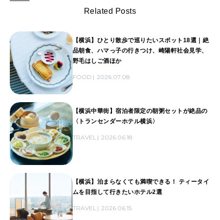
Related Posts
【横浜】ひとり散歩で巡りたいスポット18選｜絶
品朝食、ハマっ子の行きつけ、崎陽軒社会見学、
野毛はしご酒ほか
FOOD
2026.07.08
【横浜中華街】宿泊者限定の朝粥セットが絶品の
〈トランセンダーホテル横浜〉
TRAVEL
2026.06.18
【横浜】泊まらなくても満喫できる！ ティータイ
ムを目指して行きたいホテル2選
TRAVEL
2026.06.15