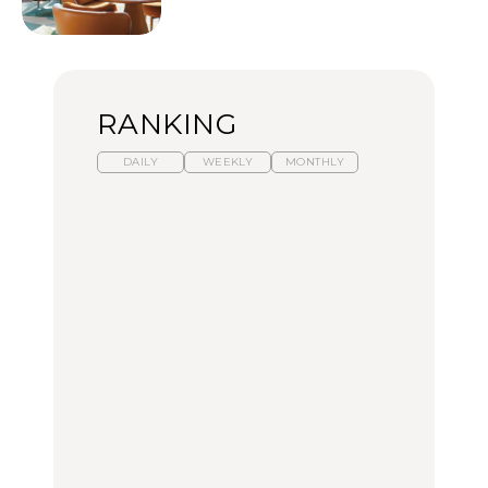
RANKING
DAILY
WEEKLY
MONTHLY
暑いから食べたくなる。
「来たぞ、トイトレ」|
「来たぞ、トイトレ」|
わざわざ行きたいラーメ
弘中綾香の「純度
弘中綾香の「純度
ン13選｜プロが選ぶベス
100%」～第141回～
100%」～第141回～
ト3、大井町の人気店、
ご当地ラーメン
LEARN
LEARN
FOOD
No.1259『北海道 おいし
No.1259『北海道 おいし
【あんこ】一度は食べた
く遊ぶ、夏のご褒美
く遊ぶ、夏のご褒美
い名店13選｜どら焼き・
旅。』
旅。』
おはぎほか
FOOD
いつもの食卓を格上げす
暑いから食べたくなる。