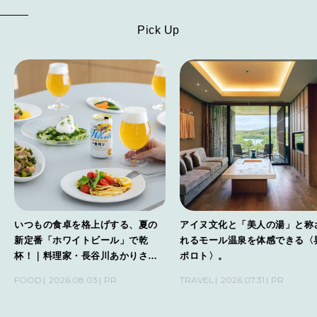
Pick Up
いつもの食卓を格上げする、夏の
アイヌ文化と「美人の湯」と称
新定番「ホワイトビール」で乾
れるモール温泉を体感できる〈
杯！｜料理家・長谷川あかりさん
ポロト〉。
の気取らないおもてなし。
FOOD
2026.08.03
PR
TRAVEL
2026.07.31
PR