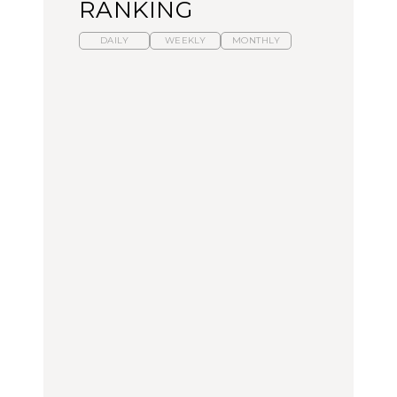
RANKING
DAILY
WEEKLY
MONTHLY
【福島】わざわざ食べに
暑いから食べたくなる。
「来たぞ、トイトレ」|
行きたいご当地グルメ23
わざわざ行きたいラーメ
弘中綾香の「純度
選｜ラーメン、餃子、そ
ン13選｜プロが選ぶベス
100%」～第141回～
ばほか
ト3、大井町の人気店、
ご当地ラーメン
FOOD
LEARN
FOOD
【東京近郊】日帰りひと
【東京近郊】日帰りひと
【あんこ】一度は食べた
り旅スポット5選｜館
り旅スポット5選｜館
い名店13選｜どら焼き・
山、前橋、日光など
山、前橋、日光など
おはぎほか
TRAVEL
TRAVEL
FOOD
【福島】わざわざ食べに
「来たぞ、トイトレ」|
「来たぞ、トイトレ」|
行きたいご当地グルメ23
弘中綾香の「純度
弘中綾香の「純度
選｜ラーメン、餃子、そ
100%」～第141回～
100%」～第141回～
ばほか
LEARN
FOOD
LEARN