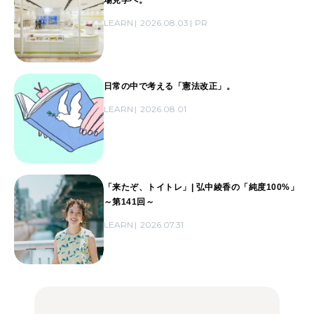
場見学へ。
LEARN
2026.08.03
PR
日常の中で考える「憲法改正」。
LEARN
2026.08.01
「来たぞ、トイトレ」| 弘中綾香の「純度100%」
～第141回～
LEARN
2026.07.31