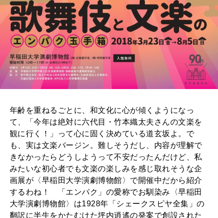
年齢を重ねるごとに、和文化に心が傾くようになっ
て、「今年は絶対に六代目・竹本織太夫さんの文楽を
観に行く！」って心に固く決めている道玄坂よ。で
も、実は文楽バージン。難しそうだし、内容が理解で
きなかったらどうしようって不安だったんだけど、私
みたいな初心者でも文楽の楽しみを感じ取れそうな企
画展が〈早稲田大学演劇博物館〉で開催中だから紹介
するわね！ 「エンパク」の愛称でお馴染み〈早稲田
大学演劇博物館〉は1928年「シェークスピヤ全集」の
翻訳に半生をかたむけた坪内逍遙の発案で創設された