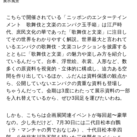
展示風景
こちらで開催されている「ニッポンのエンターテイン
メント 歌舞伎と文楽のエンパク玉手箱」は江戸時
代、庶民文化の華であった「歌舞伎と文楽」に注目し
てその世界をわかりやすく解説。世界最大と言われて
いるエンパクの歌舞伎・文楽コレクションを披露する
とともに「歌舞伎と文楽」の魅力や楽しみ方を紹介し
ているんだって。台本、浮世絵、衣裳、人形など、数
多くの原資料を視覚的・立体的に構成し、迫力ある空
間を作り出しているほか、ふだんは資料保護の観点か
ら、公開していないエンパクの貴重な資料も登場し
ちゃうんだって。会期は3度にわたって展示資料の一部
を入れ替えているから、ぜひ3回足を運びたいわね。
しかも、こちらは企画展関連イベントが毎回超〜豪華
なの。少し先だけど、7月30日には二代目松本白鸚
（ラ・マンチャの男でおなじみ）、十代目松本幸四