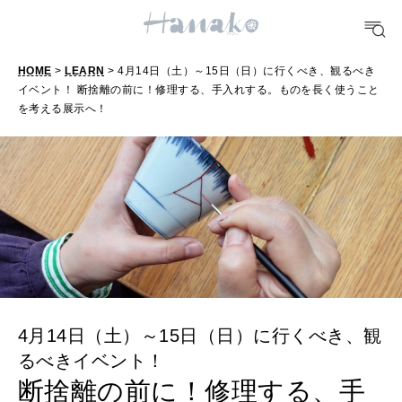
TRAVEL
どこ行く？
HOME
>
LEARN
> 4月14日（土）～15日（日）に行くべき、観るべき
イベント！ 断捨離の前に！修理する、手入れする。ものを長く使うこと
を考える展示へ！
FORTUNE
明日のわたし
[12星座別] Weekly Holoscope
HEALTH
[12星座別] Monthly Love Holoscope
自分にやさしく
女神まり愛のタロットメッセージ
LEARN
算命学がわかる今月のあなた
知る、考える
4月14日（土）～15日（日）に行くべき、観
るべきイベント！
断捨離の前に！修理する、手
MAMA