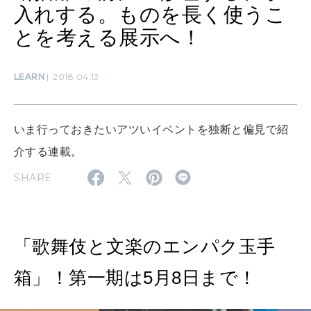
ママもいろいろ
入れする。ものを長く使うこ
とを考える展示へ！
SUSTAINABLE
わたしができること
LEARN
2018.04.13
CULTURE
いま行っておきたいアツいイベントを独断と偏見で紹
自分を耕す
介する連載。
SHARE
WORK&MONEY
いい人生って？
「歌舞伎と文楽のエンパク玉手
MAGAZINE
箱」！第一期は5月8日まで！
特集