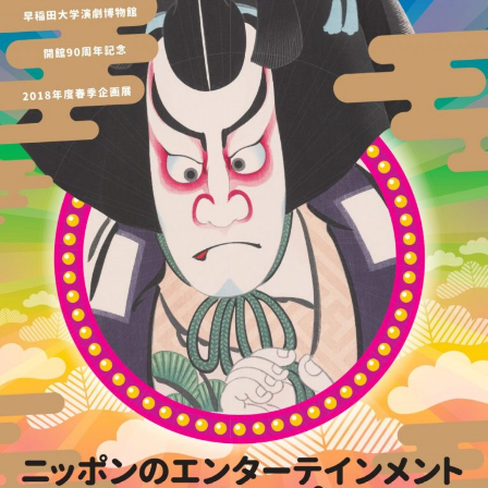
2026年9月号「北海道 おいしく遊ぶ、夏のご褒美旅。」
2026年8月号『お茶の時間です。』
MAGAZINE
MOOK
2026年7月号「鎌倉 ローカルが 教えてくれた 本当の歩き方。」
2026年6月号「大銀座 トレンドが生まれる 新しい一流店へ。」
FOLLOW US!
2026年5月号「“大好き”に出会いに。韓国」
2026年4月号「未来をつくる、学びの教科書。」
2026年3月号「スイーツ予想図 2026」
2026年2月号「良運を掴む 新・開運術。」
2026年1月号「猫がいれば、幸せ」
2025年12月号「お酒の新常識。」