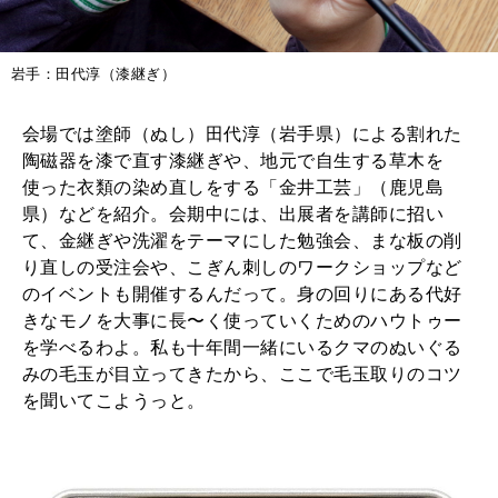
岩手：田代淳（漆継ぎ）
会場では塗師（ぬし）田代淳（岩手県）による割れた
陶磁器を漆で直す漆継ぎや、地元で自生する草木を
使った衣類の染め直しをする「金井工芸」（鹿児島
県）などを紹介。会期中には、出展者を講師に招い
て、金継ぎや洗濯をテーマにした勉強会、まな板の削
り直しの受注会や、こぎん刺しのワークショップなど
のイベントも開催するんだって。身の回りにある代好
きなモノを大事に長〜く使っていくためのハウトゥー
を学べるわよ。私も十年間一緒にいるクマのぬいぐる
みの毛玉が目立ってきたから、ここで毛玉取りのコツ
を聞いてこようっと。