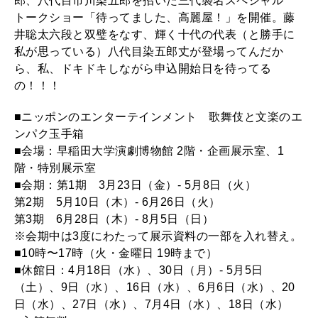
郎、八代目市川染五郎を招いた三代襲名スペシャル
トークショー「待ってました、高麗屋！」を開催。藤
井聡太六段と双璧をなす、輝く十代の代表（と勝手に
私が思っている）八代目染五郎丈が登場ってんだか
ら、私、ドキドキしながら申込開始日を待ってる
の！！！
■ニッポンのエンターテインメント 歌舞伎と文楽のエ
ンパク玉手箱
■会場：早稲田大学演劇博物館 2階・企画展示室、1
階・特別展示室
■会期：第1期 3月23日（金）- 5月8日（火）
第2期 5月10日（木）- 6月26日（火）
第3期 6月28日（木）- 8月5日（日）
※会期中は3度にわたって展示資料の一部を入れ替え。
■10時〜17時（火・金曜日 19時まで）
■休館日：4月18日（水）、30日（月）- 5月5日
（土）、9日（水）、16日（水）、6月6日（水）、20
日（水）、27日（水）、7月4日（水）、18日（水）