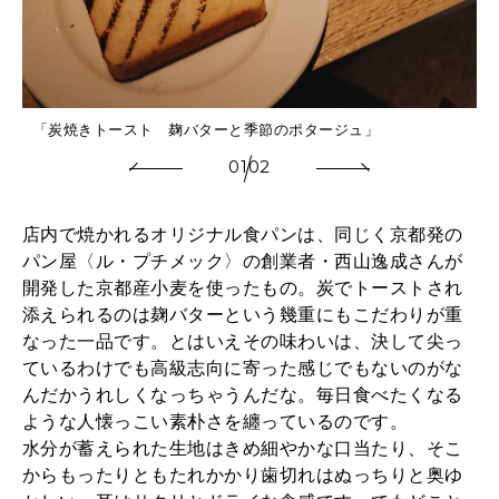
「炭焼きトースト 麹バターと季節のポタージュ」
01
02
店内で焼かれるオリジナル食パンは、同じく京都発の
パン屋〈ル・プチメック〉の創業者・西山逸成さんが
開発した京都産小麦を使ったもの。炭でトーストされ
添えられるのは麹バターという幾重にもこだわりが重
なった一品です。とはいえその味わいは、決して尖っ
ているわけでも高級志向に寄った感じでもないのがな
んだかうれしくなっちゃうんだな。毎日食べたくなる
ような人懐っこい素朴さを纏っているのです。
水分が蓄えられた生地はきめ細やかな口当たり、そこ
からもったりともたれかかり歯切れはぬっちりと奥ゆ