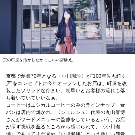
2026年1月号「猫がいれば、幸せ」
2025年12月号「お酒の新常識。」
京の町屋を活かしたかっこいい店構え。
京都で創業70年となる〈小川珈琲〉が“100年先も続く
店”をコンセプトに今年オープンしたお店は、町屋を改
装したソリッドな佇まい。朝早いとお客様の流れも落
ち着いていていいなぁ。
コーヒーはエシカルコーヒーのみのラインナップ。食
パンは店内で焼かれ、〈シェルシュ〉代表の丸山智博
さんがフードメニューの監修をしているという、お店
が示す挑戦を至るところから感じられて、〈小川珈
琲〉であってまだ見ぬ〈小川珈琲〉という新しい感覚