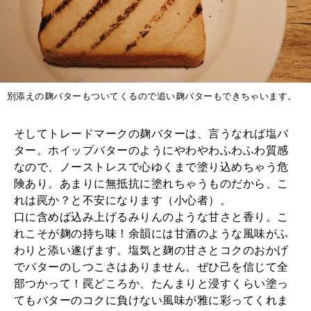
別添えの麹バターもついてくるので追い麹バターもできちゃいます。
そしてトレードマークの麹バターは、言うなれば塩バ
ター。ホイップバターのようにやわやわふわふわ質感
なので、ノーストレスで心ゆくまで塗り込めちゃう危
険あり。あまりに無抵抗に塗れちゃうものだから、こ
れは罠か？と不安になります（小心者）。
口に含めば込み上げるみりんのような甘さと香り。こ
れこそが麹の持ち味！余韻には甘酒のような風味がふ
わりと添い遂げます。塩気と麹の甘さとコクのおかげ
でバターのしつこさはありません。ぜひ己を信じて全
部つかって！罠どころか、たんまりと浸すくらい塗っ
てもバターのコクに負けない風味が雅に彩ってくれま