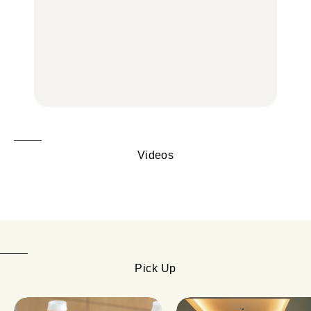
【2026年最新】横浜の絶
【2026年最新】横浜の絶
No.1259『北海道 おいし
品ランチ29選｜横浜駅周
品ランチ29選｜横浜駅周
く遊ぶ、夏のご褒美
辺、みなとみらい、横浜
辺、みなとみらい、横浜
旅。』
中華街、和食、洋食ほか
中華街、和食、洋食ほか
FOOD
FOOD
Videos
Pick Up