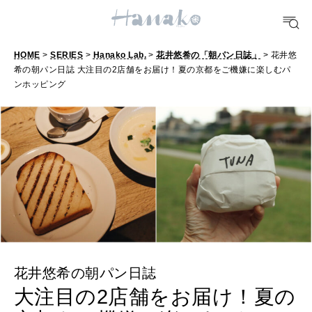
FOOD
おいしい
HOME
>
SERIES
>
Hanako Lab.
>
花井悠希の「朝パン日誌」
> 花井悠
希の朝パン日誌 大注目の2店舗をお届け！夏の京都をご機嫌に楽しむパ
TRAVEL
ンホッピング
どこ行く？
FORTUNE
明日のわたし
[12星座別] Weekly Holoscope
HEALTH
[12星座別] Monthly Love Holoscope
自分にやさしく
女神まり愛のタロットメッセージ
花井悠希の朝パン日誌
LEARN
算命学がわかる今月のあなた
大注目の2店舗をお届け！夏の
知る、考える