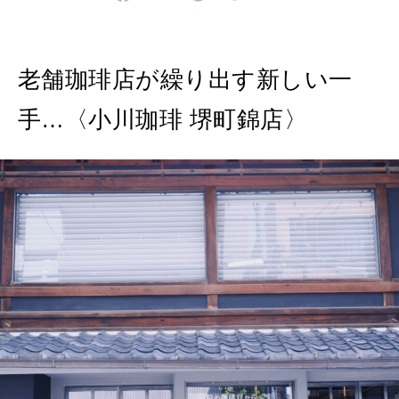
MAGAZINE
特集
2026年9月号「北海道 おいしく遊ぶ、夏のご褒美旅。」
老舗珈琲店が繰り出す新しい一
2026年8月号『お茶の時間です。』
手…〈小川珈琲 堺町錦店〉
MAGAZINE
MOOK
2026年7月号「鎌倉 ローカルが 教えてくれた 本当の歩き方。」
2026年6月号「大銀座 トレンドが生まれる 新しい一流店へ。」
FOLLOW US!
2026年5月号「“大好き”に出会いに。韓国」
2026年4月号「未来をつくる、学びの教科書。」
2026年3月号「スイーツ予想図 2026」
2026年2月号「良運を掴む 新・開運術。」