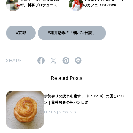
軒。料亭プロデュースの
のカフェ〈Pavlova
店も見逃せない。
studios〉がオープン。
#京都
#花井悠希の「朝パン日誌」
SHARE
Related Posts
伊勢参りの疲れを癒す、〈La Pain〉の優しいパ
ン｜花井悠希の朝パン日誌
LEARN
2022.12.01