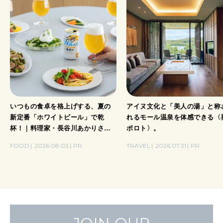
いつもの食卓を格上げする、夏の
アイヌ文化と「美人の湯」と称
新定番「ホワイトビール」で乾
れるモール温泉を体感できる〈
杯！｜料理家・長谷川あかりさん
ポロト〉。
の気取らないおもてなし。
FOOD
2026.08.03
PR
TRAVEL
2026.07.31
PR