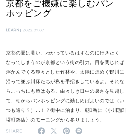
京都をご機嫌に楽しむパン
ホッピング
MAMA
ママもいろいろ
LEARN
2022.07.07
SUSTAINABLE
京都の夏は暑い。わかっているはずなのに行きたく
わたしができること
なってしまうのが京都という街の引力。目を閉じれば
浮かんでくる静々とした竹林や、太陽に煌めく鴨川に
CULTURE
沿って並ぶ川床たちが私を手招きしているよ。それな
自分を耕す
らこっちにも策はある。由々しき日中の暑さを見越し
て、朝からパンホッピングに勤しめばよいのでは（い
WORK&MONEY
つも通り？）…！？街中に泊まり、朝1番に〈小川珈琲
いい人生って？
堺町錦店〉のモーニングから参りましょう。
SHARE