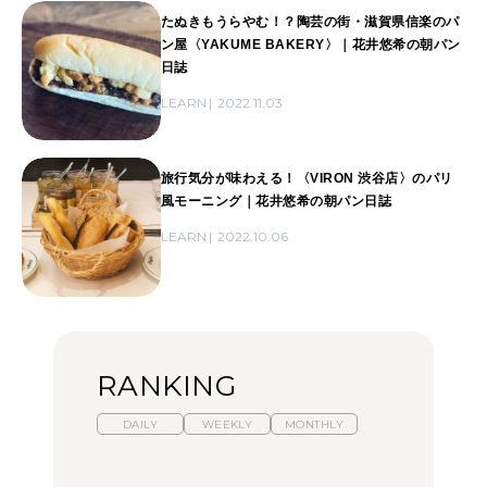
たぬきもうらやむ！？陶芸の街・滋賀県信楽のパ
ン屋〈YAKUME BAKERY〉｜花井悠希の朝パン
日誌
LEARN
2022.11.03
旅行気分が味わえる！〈VIRON 渋谷店〉のパリ
風モーニング｜花井悠希の朝パン日誌
LEARN
2022.10.06
RANKING
DAILY
WEEKLY
MONTHLY