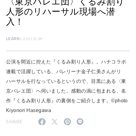
〈東京バレエ団〉くるみ割り
人形のリハーサル現場へ潜
MAMA
入！
ママもいろいろ
LEARN
2021.12.09
SUSTAINABLE
わたしができること
公演を間近に控えた『くるみ割り人形』。ハナコラボ
連載で活躍している、バレリーナ金子仁美さんがリ
CULTURE
自分を耕す
ハーサルを行なっているというので、目黒にある〈東
京バレエ団〉へ伺いました。感動の渦に包まれる、名
作『くるみ割り人形』の裏側をご紹介します。©️photo
WORK&MONEY
Kiyonori Hasegawa
いい人生って？
SHARE
MAGAZINE