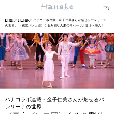
おいしい
HOME
>
LEARN
> ハナコラボ連載・金子仁美さんが魅せるバレリーナ
TRAVEL
の世界。 〈東京バレエ団〉くるみ割り人形のリハーサル現場へ潜入！
どこ行く？
FORTUNE
明日のわたし
[12星座別] Weekly Holoscope
HEALTH
[12星座別] Monthly Love Holoscope
自分にやさしく
女神まり愛のタロットメッセージ
ハナコラボ連載・金子仁美さんが魅せるバ
LEARN
算命学がわかる今月のあなた
知る、考える
レリーナの世界。