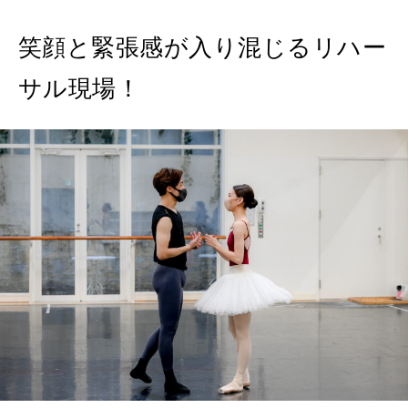
特集
笑顔と緊張感が入り混じるリハー
2026年9月号「北海道 おいしく遊ぶ、夏のご褒美旅。」
サル現場！
2026年8月号『お茶の時間です。』
MAGAZINE
MOOK
2026年7月号「鎌倉 ローカルが 教えてくれた 本当の歩き方。」
2026年6月号「大銀座 トレンドが生まれる 新しい一流店へ。」
FOLLOW US!
2026年5月号「“大好き”に出会いに。韓国」
2026年4月号「未来をつくる、学びの教科書。」
2026年3月号「スイーツ予想図 2026」
2026年2月号「良運を掴む 新・開運術。」