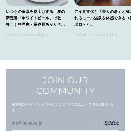
いつもの食卓を格上げする、夏の
アイヌ文化と「美人の湯」と称
新定番「ホワイトビール」で乾
れるモール温泉を体感できる〈
杯！｜料理家・長谷川あかりさん
ポロト〉。
の気取らないおもてなし。
FOOD
2026.08.03
PR
TRAVEL
2026.07.31
PR
JOIN OUR
COMMUNITY
編集後記やイベント情報などここだけのニュースをお届けしま
す。
配信停止