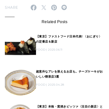
SHARE
Related Posts
【東京】ファストフード日本代表! 〈おにぎり〉
の定番店＆新店
FOOD
2025.06.11
超意外なアレを添えるお店も。チーズケーキがお
いしい喫茶店3選
FOOD
2025.04.28
【東京】本格・窯焼きピッツァ〈注目の新店〉と