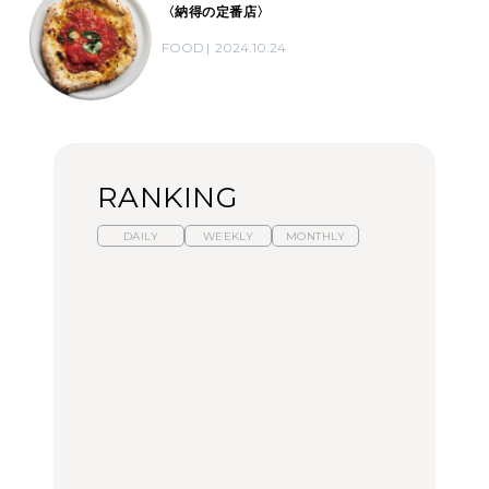
〈納得の定番店〉
FOOD
2024.10.24
RANKING
DAILY
WEEKLY
MONTHLY
暑いから食べたくなる。
【東京近郊】日帰りひと
「来たぞ、トイトレ」|
わざわざ行きたいラーメ
り旅スポット5選｜館
弘中綾香の「純度
ン13選｜プロが選ぶベス
山、前橋、日光など
100%」～第141回～
ト3、大井町の人気店、
ご当地ラーメン
TRAVEL
LEARN
FOOD
No.1259『北海道 おいし
No.1259『北海道 おいし
【あんこ】一度は食べた
く遊ぶ、夏のご褒美
く遊ぶ、夏のご褒美
い名店13選｜どら焼き・
旅。』
旅。』
おはぎほか