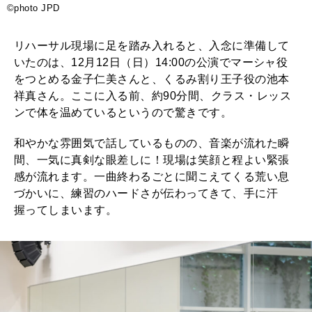
2026年1月号「猫がいれば、幸せ」
©️photo JPD
2025年12月号「お酒の新常識。」
リハーサル現場に足を踏み入れると、入念に準備して
いたのは、12月12日（日）14:00の公演でマーシャ役
をつとめる金子仁美さんと、くるみ割り王子役の池本
祥真さん。ここに入る前、約90分間、クラス・レッス
ンで体を温めているというので驚きです。
和やかな雰囲気で話しているものの、音楽が流れた瞬
間、一気に真剣な眼差しに！現場は笑顔と程よい緊張
感が流れます。一曲終わるごとに聞こえてくる荒い息
づかいに、練習のハードさが伝わってきて、手に汗
握ってしまいます。