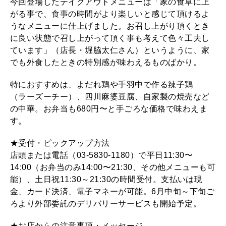
今回登場したテイクアウトメニューは「家の食卓に上
がる事で、食事の時間がより楽しいと感じて頂けるよ
うなメニューに仕上げました。お召し上がり頂くとき
に良い状態で召し上がって頂く事も考えて色々工夫し
ています」（店長・堀脇太仁さん）というように、家
でも外食したときの特別感が味わえるものばかり。
特におすすめは、よだれ鶏や手羽中で作る辣子鶏
（ラーズーチー）、四川麻婆豆腐、自家製の焼売など
の中華。お弁当も680円〜と手ごろな価格で味わえま
す。
★受付・ピックアップ方法
店頭または電話（03-5830-1180）で平日11:30〜
14:00（お弁当のみ14:00〜21:30、その他メニューも可
能）、土日祝11:30～21:30の時間受付。支払いは現
金、カード決済、電子マネーが可能。6月中旬～下旬ご
ろより外部委託のデリバリーサービスも開始予定。
★お店からの注意事項・メッセージ