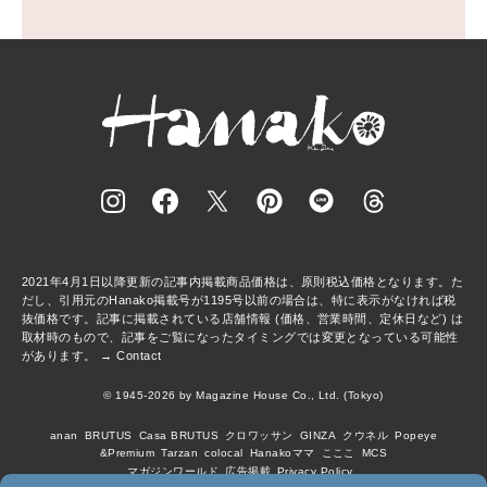
2021年4月1日以降更新の記事内掲載商品価格は、原則税込価格となります。た
だし、引用元のHanako掲載号が1195号以前の場合は、特に表示がなければ税
抜価格です。記事に掲載されている店舗情報 (価格、営業時間、定休日など) は
取材時のもので、記事をご覧になったタイミングでは変更となっている可能性
があります。 →
Contact
© 1945-2026 by Magazine House Co., Ltd. (Tokyo)
anan
BRUTUS
Casa BRUTUS
クロワッサン
GINZA
クウネル
Popeye
&Premium
Tarzan
colocal
Hanakoママ
こここ
MCS
マガジンワールド
広告掲載
Privacy Policy