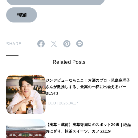
#蔵前
SHARE
Related Posts
ジンデビューならここ！お酒のプロ・児島麻理子
さんが激推しする、最高の一杯に出会えるバー
BEST3
FOOD
2026.04.17
【浅草・蔵前】浅草寺周辺のスポット20選｜絶品
おにぎり、抹茶スイーツ、カフェほか