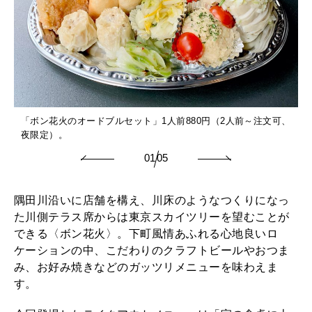
2026年1月号「猫がいれば、幸せ」
2025年12月号「お酒の新常識。」
「ボン花火のオードブルセット」1人前880円（2人前～注文可、
夜限定）。
01
05
隅田川沿いに店舗を構え、川床のようなつくりになっ
た川側テラス席からは東京スカイツリーを望むことが
できる〈ボン花火〉。下町風情あふれる心地良いロ
ケーションの中、こだわりのクラフトビールやおつま
み、お好み焼きなどのガッツリメニューを味わえま
す。