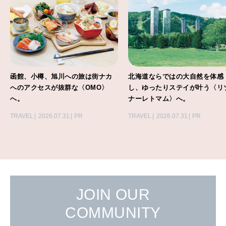
函館、小樽、旭川への旅は街ナカ
北海道ならではの大自然を体感
へのアクセスが抜群な〈OMO〉
し、ゆったりステイが叶う〈リ
へ。
ナーレトマム〉へ。
TRAVEL
2026.07.31
PR
TRAVEL
2026.07.31
PR
JOIN OUR
COMMUNITY