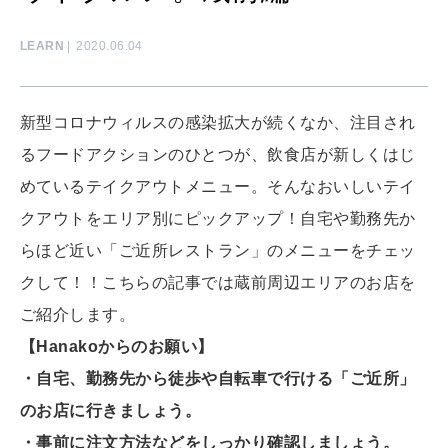
知る、考える
LEARN
2020.06.04
MAMA
ママもいろいろ
新型コロナウィルスの感染拡大が続くなか、注目され
るフードアクションのひとつが、飲食店が新しくはじ
SUSTAINABLE
めているテイクアウトメニュー。そんなおいしいテイ
わたしができること
クアウトをエリア別にピックアップ！自宅や勤務先か
らほど近い「ご近所レストラン」のメニューをチェッ
クして！！こちらの記事では蔵前周辺エリアのお店を
CULTURE
自分を耕す
ご紹介します。
【Hanakoからのお願い】
・自宅、勤務先から徒歩や自転車で行ける「ご近所」
WORK&MONEY
いい人生って？
のお店に行きましょう。
・事前に注文方法などをしっかり確認しましょう。