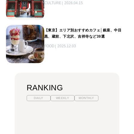
CULTURE
2026.04.15
【東京】エリア別おすすめカフェ│銀座、中目
黒、蔵前、下北沢、吉祥寺など39選
FOOD
2025.12.03
RANKING
DAILY
WEEKLY
MONTHLY
暑いから食べたくなる。
【東京近郊】日帰りひと
「来たぞ、トイトレ」|
わざわざ行きたいラーメ
り旅スポット5選｜館
弘中綾香の「純度
ン13選｜プロが選ぶベス
山、前橋、日光など
100%」～第141回～
ト3、大井町の人気店、