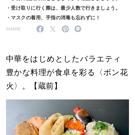
・受け取りに行く際は、最少人数で行きましょう。
MAGAZINE
特集
・マスクの着用、手指の消毒も忘れずに！
SHARE
2026年9月号「北海道 おいしく遊ぶ、夏のご褒美旅。」
2026年8月号『お茶の時間です。』
中華をはじめとしたバラエティ
MAGAZINE
MOOK
2026年7月号「鎌倉 ローカルが 教えてくれた 本当の歩き方。」
豊かな料理が食卓を彩る〈ボン花
2026年6月号「大銀座 トレンドが生まれる 新しい一流店へ。」
火〉。【蔵前】
FOLLOW US!
2026年5月号「“大好き”に出会いに。韓国」
2026年4月号「未来をつくる、学びの教科書。」
2026年3月号「スイーツ予想図 2026」
2026年2月号「良運を掴む 新・開運術。」