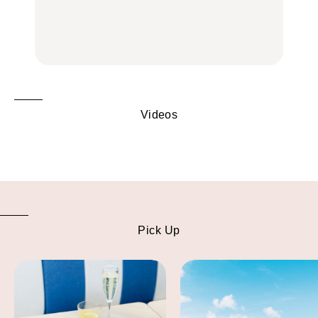
旅。』
中華街、和食、洋食ほか
中華街、和食、洋食ほか
FOOD
FOOD
Videos
Pick Up