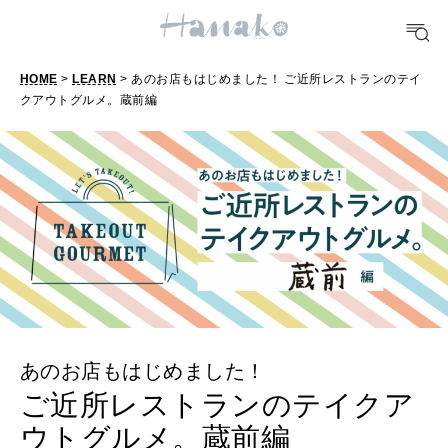
FOOD
おいしい
HOME
>
LEARN
> あのお店もはじめました！ ご近所レストランのテイ
クアウトグルメ。蔵前編
TRAVEL
どこ行く？
FORTUNE
明日のわたし
[12星座別] Weekly Holoscope
HEALTH
[12星座別] Monthly Love Holoscope
自分にやさしく
あのお店もはじめました！
女神まり愛のタロットメッセージ
ご近所レストランのテイクア
ウトグルメ。蔵前編
LEARN
算命学がわかる今月のあなた