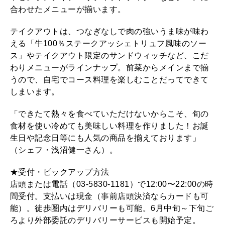
合わせたメニューが揃います。
テイクアウトは、つなぎなしで肉の強いうま味が味わ
える「牛100％ステークアッシェトリュフ風味のソー
ス」やテイクアウト限定のサンドウィッチなど、こだ
わりメニューがラインナップ。前菜からメインまで揃
うので、自宅でコース料理を楽しむことだってできて
しまいます。
「できたて熱々を食べていただけないからこそ、旬の
食材を使い冷めても美味しい料理を作りました！お誕
生日や記念日等にも人気の商品を揃えております」
（シェフ・浅沼健一さん）。
★受付・ピックアップ方法
店頭または電話（03-5830-1181）で12:00〜22:00の時
間受付。支払いは現金（事前店頭決済ならカードも可
能）。徒歩圏内はデリバリーも可能。6月中旬～下旬ご
ろより外部委託のデリバリーサービスも開始予定。