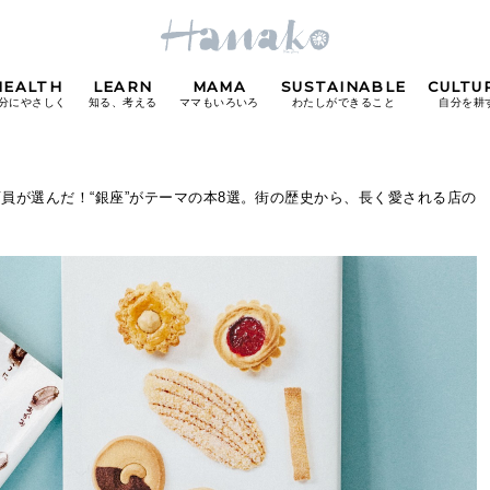
HEALTH
LEARN
MAMA
SUSTAINABLE
CULTU
分にやさしく
知る、考える
ママもいろいろ
わたしができること
自分を耕
POPULAR TAGS
店員が選んだ！“銀座”がテーマの本8選。街の歴史から、長く愛される店の
#カフェ
#朝ごはん
#開運
#東京駅
#銀座
#
り
FOLLOW US!