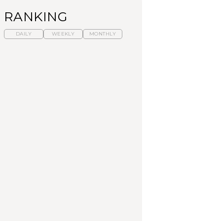
RANKING
DAILY
WEEKLY
MONTHLY
【福島】わざわざ食べ
暑いから食べたくな
「来たぞ、トイトレ」|
に行きたいご当地グル
る。わざわざ行きたい
弘中綾香の「純度
メ23選｜ラーメン、餃
ラーメン13選｜プロが
100%」～第141回～
子、そばほか
選ぶベスト3、大井町の
人気店、ご当地ラーメ
FOOD
LEARN
FOOD
ン
【東京近郊】日帰りひ
【東京近郊】日帰りひ
【あんこ】一度は食べ
とり旅スポット5選｜館
とり旅スポット5選｜館
たい名店13選｜どら焼
山、前橋、日光など
山、前橋、日光など
き・おはぎほか
TRAVEL
TRAVEL
FOOD
【福島】わざわざ食べ
「来たぞ、トイトレ」|
「来たぞ、トイトレ」|
に行きたいご当地グル
弘中綾香の「純度
弘中綾香の「純度
メ23選｜ラーメン、餃
100%」～第141回～
100%」～第141回～
子、そばほか