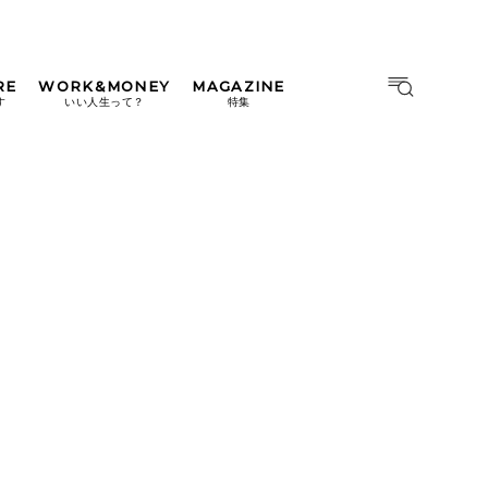
RE
WORK&MONEY
MAGAZINE
MAGAZINE
MOOK
す
いい人生って？
特集
2026年9月号「北海道 おいし
く遊ぶ、夏のご褒美旅。」
2026年8月号『お茶の時間で
す。』
日本橋
#中目黒
#吉祥寺
#横浜
2026年7月号「鎌倉 ローカル
が 教えてくれた 本当の歩き
方。」
2026年6月号「大銀座 トレン
ドが生まれる 新しい一流店
へ。」
2026年5月号「“大好き”に出
会いに。韓国」
2026年4月号「未来をつくる、