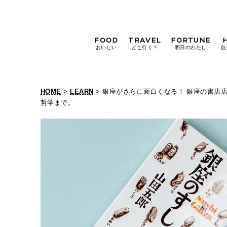
FOOD
TRAVEL
FORTUNE
おいしい
どこ行く？
明日のわたし
自
[12星座別] Weekly
Holoscope
HOME
>
LEARN
> 銀座がさらに面白くなる！ 銀座の書店
[12星座別] Monthly
哲学まで。
Holoscope
#手土産
#シュークリーム
#パン
女神まり愛の
タロットメッセージ
#京都
[算命学] 星読みハナコの月巡