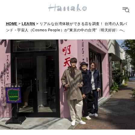
TRAVEL
どこ行く？
HOME
>
LEARN
> リアルな台湾体験ができる店を調査！ 台湾の人気バ
ンド・宇宙人（Cosmos People）が”東京の中の台湾”〈明天好好〉へ。
FORTUNE
明日のわたし
[12星座別] Weekly Holoscope
HEALTH
[12星座別] Monthly Love Holoscope
自分にやさしく
女神まり愛のタロットメッセージ
LEARN
算命学がわかる今月のあなた
知る、考える