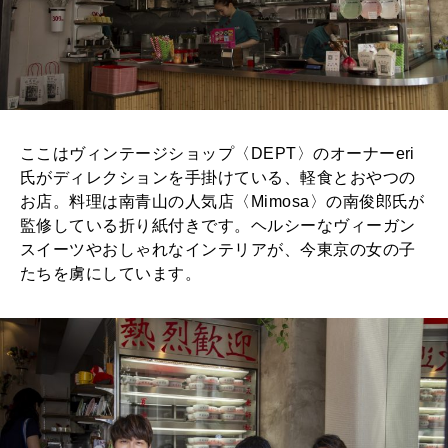
2025年12月号「お酒の新常識。」
ここはヴィンテージショップ〈DEPT〉のオーナーeri
氏がディレクションを手掛けている、軽食とおやつの
お店。料理は南青山の人気店〈Mimosa〉の南俊郎氏が
監修している折り紙付きです。ヘルシーなヴィーガン
スイーツやおしゃれなインテリアが、今東京の女の子
たちを虜にしています。