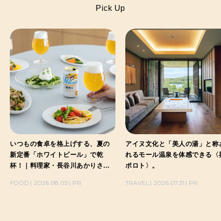
Pick Up
いつもの食卓を格上げする、夏の
アイヌ文化と「美人の湯」と称
新定番「ホワイトビール」で乾
れるモール温泉を体感できる〈
杯！｜料理家・長谷川あかりさん
ポロト〉。
の気取らないおもてなし。
FOOD
2026.08.03
PR
TRAVEL
2026.07.31
PR