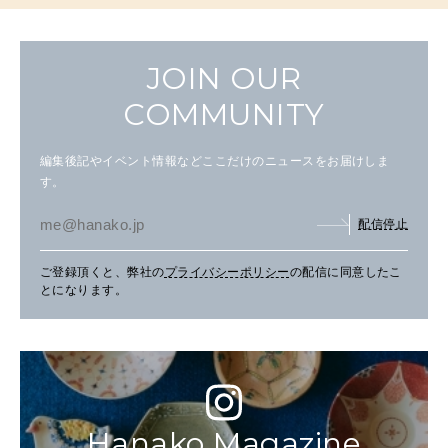
JOIN OUR
COMMUNITY
編集後記やイベント情報などここだけのニュースをお届けしま
す。
配信停止
ご登録頂くと、弊社の
プライバシーポリシー
の配信に同意したこ
とになります。
Hanako Magazine