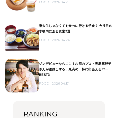
FOOD
2026.04.25
東大生じゃなくても食べに行ける学食？ 今注目の
学校内にある食堂2選
FOOD
2026.04.24
ジンデビューならここ！お酒のプロ・児島麻理子
さんが激推しする、最高の一杯に出会えるバー
BEST3
FOOD
2026.04.17
RANKING