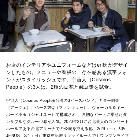
お店のインテリアやユニフォームなどはeri氏がデザイ
ンしたもの。メニューや看板の、存在感ある漢字フォ
ントがスタイリッシュです。宇宙人（Cosmos
People）の3人は、2種の豆花と鹹豆漿を試食。
宇宙人（Cosmos People)/台湾の3ピースバンド。ギター阿奎
（アークェ）、ベース方Q（ファンキュー）、ヴォーカル＆キー
ボード小玉（シャオユー）で構成され 、強靭なビートに乗せたダ
ンサブルなグルーヴ感が人気。2020年2月に台北最大のコンサート
ホールである台北アリーナでの公演を控える他、2/29（土）大阪
JENUS、3/1（日）東京恵比寿リキッドルームでもワンマンライブ