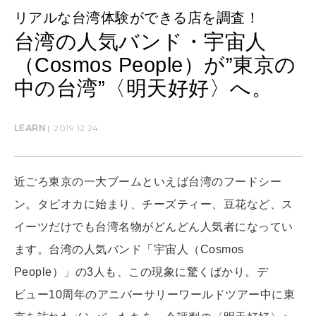
MAMA
リアルな台湾体験ができる店を調査！
ママもいろいろ
台湾の人気バンド・宇宙人
（Cosmos People）が”東京の
SUSTAINABLE
中の台湾”〈明天好好〉へ。
わたしができること
LEARN
2019.12.24
CULTURE
自分を耕す
近ごろ東京の一大ブームといえば台湾のフードシー
ン。タピオカに始まり、チーズティー、豆花など、ス
WORK&MONEY
イーツだけでも台湾名物がどんどん人気者になってい
いい人生って？
ます。台湾の人気バンド「宇宙人（Cosmos
People）」の3人も、この現象に驚くばかり。デ
MAGAZINE
ビュー10周年のアニバーサリーワールドツアー中に東
特集