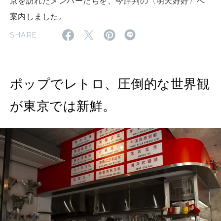
京を訪れたメンバーたちを、今評判の〈明天好好〉へ
2026年9月号「北海道 おいしく遊ぶ、夏のご褒美旅。」
案内しました。
SHARE
2026年8月号『お茶の時間です。』
MAGAZINE
MOOK
2026年7月号「鎌倉 ローカルが 教えてくれた 本当の歩き方。」
ポップでレトロ、圧倒的な世界観
2026年6月号「大銀座 トレンドが生まれる 新しい一流店へ。」
が東京では新鮮。
FOLLOW US!
2026年5月号「“大好き”に出会いに。韓国」
2026年4月号「未来をつくる、学びの教科書。」
2026年3月号「スイーツ予想図 2026」
2026年2月号「良運を掴む 新・開運術。」
2026年1月号「猫がいれば、幸せ」