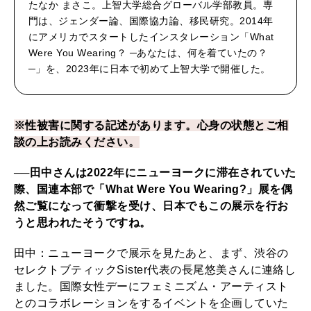
たなか まさこ。上智大学総合グローバル学部教員。専
Y
門は、ジェンダー論、国際協力論、移民研究。2014年
o
にアメリカでスタートしたインスタレーション「What
Were You Wearing？ ─あなたは、何を着ていたの？
u
─」を、2023年に日本で初めて上智大学で開催した。
W
e
※性被害に関する記述があります。心身の状態とご相
a
談の上お読みください。
r
i
──田中さんは2022年にニューヨークに滞在されていた
際、国連本部で「What Were You Wearing?」展を偶
n
然ご覧になって衝撃を受け、日本でもこの展示を行お
g
うと思われたそうですね。
？
田中：ニューヨークで展示を見たあと、まず、渋谷の
」
セレクトブティックSister代表の長尾悠美さんに連絡し
展
ました。国際女性デーにフェミニズム・アーティスト
とのコラボレーションをするイベントを企画していた