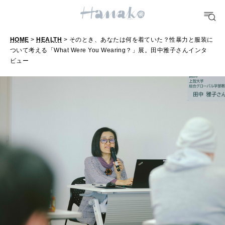
FORTUNE
明日のわたし
HOME
>
HEALTH
> そのとき、あなたは何を着ていた？性暴力と服装に
ついて考える「What Were You Wearing？」展。田中雅子さんインタ
そ
ビュー
[12星座別] Weekly Holoscope
の
HEALTH
[12星座別] Monthly Love Holoscope
と
自分にやさしく
き
女神まり愛のタロットメッセージ
、
LEARN
算命学がわかる今月のあなた
あ
知る、考える
な
た
MAMA
は
ママもいろいろ
何
を