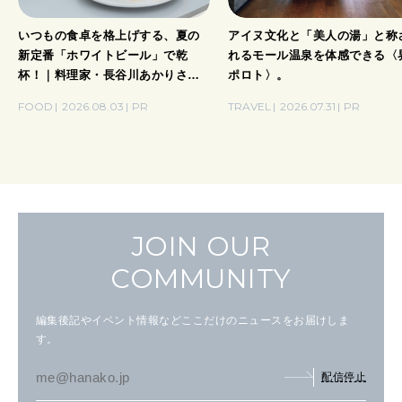
いつもの食卓を格上げする、夏の
アイヌ文化と「美人の湯」と称
新定番「ホワイトビール」で乾
れるモール温泉を体感できる〈
杯！｜料理家・長谷川あかりさん
ポロト〉。
の気取らないおもてなし。
FOOD
2026.08.03
PR
TRAVEL
2026.07.31
PR
JOIN OUR
COMMUNITY
編集後記やイベント情報などここだけのニュースをお届けしま
す。
配信停止