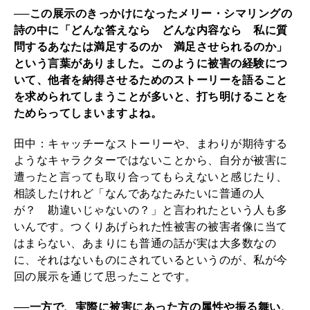
──この展示のきっかけになったメリー・シマリングの
詩の中に「どんな答えなら どんな内容なら 私に質
問するあなたは満足するのか 満足させられるのか」
という言葉がありました。このように被害の経験につ
いて、他者を納得させるためのストーリーを語ること
を求められてしまうことが多いと、打ち明けることを
ためらってしまいますよね。
田中：キャッチーなストーリーや、まわりが期待する
ようなキャラクターではないことから、自分が被害に
遭ったと言っても取り合ってもらえないと感じたり、
相談したけれど「なんであなたみたいに普通の人
が？ 勘違いじゃないの？」と言われたという人も多
いんです。つくりあげられた性被害の被害者像に当て
はまらない、あまりにも普通の話が実は大多数なの
に、それはないものにされているというのが、私が今
回の展示を通じて思ったことです。
──一方で、実際に被害にあった方の属性や振る舞い、