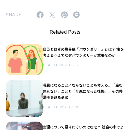
SHARE
Related Posts
自己と他者の境界線「バウンダリー」とは？ 性を
考えるうえでなぜバウンダリーが重要なのか
HEALTH
2025.05.16
母親になること／ならないことを考える。「産む
気もない」ことと「母親になった後悔」、その共
通性を巡る鼎談
HEALTH
2025.03.08
生理について語りにくいのはなぜ？ 社会の中でよ