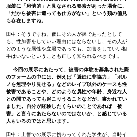
服装に「扇情的」と見なされる要素があった場合に、
「だから被害に遭っても仕方がない」という類の偏見
も存在しますね。
田中：そうですね。仮にその人が裸であったとして
も、性加害をしていい理由にはならないし、その人が
どのような属性や立場であっても、加害をしていい相
手はいないということも正しく知られるべきです。
──今回の展示にあたって、被害の体験を募集された際
のフォームの中には、例えば「避妊に非協力」「ポル
ノを無理やり見せる」などのレイプ以外のケースも性
被害であることや、どのような属性や年齢、身近な人
との間であっても起こりうることなどが、書かれてい
ました。自分が経験したくらいのことであれば「被
害」と言うにあたらないのではないか、と感じている
人もいるのではと思います。
田中：上智での展示に携わってくれた学生が、当時イ