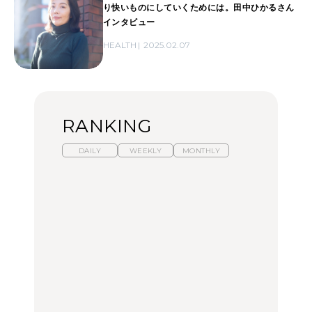
り快いものにしていくためには。田中ひかるさん
インタビュー
HEALTH
2025.02.07
RANKING
DAILY
WEEKLY
MONTHLY
【福島】わざわざ食べに
暑いから食べたくなる。
「来たぞ、トイトレ」|
行きたいご当地グルメ23
わざわざ行きたいラーメ
弘中綾香の「純度
選｜ラーメン、餃子、そ
ン13選｜プロが選ぶベス
100%」～第141回～
ばほか
ト3、大井町の人気店、
ご当地ラーメン
FOOD
LEARN
FOOD
【東京近郊】日帰りひと
【東京近郊】日帰りひと
【あんこ】一度は食べた
り旅スポット5選｜館
り旅スポット5選｜館
い名店13選｜どら焼き・
山、前橋、日光など
山、前橋、日光など
おはぎほか