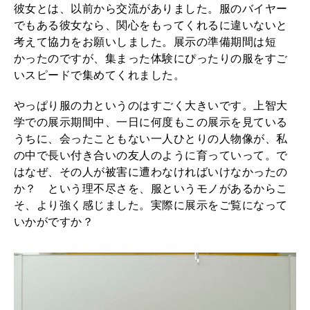
。
彼女とは、以前から交流がありました。服のバイヤー
田
でもある彼女なら、関心をもってくれるに違いないと
考えて協力をお願いしました。展示の準備期間は短
中
かったのですが、集まった体験にぴったりの服をすご
雅
いスピードで集めてくれました。
子
やっぱり服の力というのはすごく大きいです。上智大
さ
学での展示期間中、一日に何度もこの展示を見ている
ん
うちに、会ったこともない一人ひとりの人物像が、私
の中で長い付き合いの友人のように育っていって。で
イ
はなぜ、その人が被害に遭わなければいけなかったの
ン
か？ という理不尽さを、服というモノがあるからこ
タ
そ、より強く感じました。実際に展示をご覧になって
いかがですか？
ビ
ュ
ー