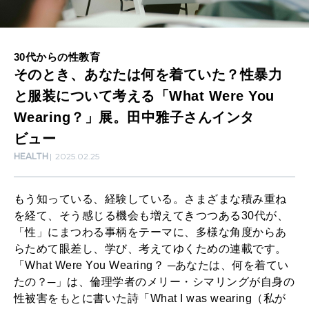
SUSTAINABLE
着
わたしができること
て
30代からの性教育
い
そのとき、あなたは何を着ていた？性暴力
CULTURE
た
自分を耕す
と服装について考える「What Were You
？
Wearing？」展。田中雅子さんインタ
性
ビュー
WORK&MONEY
暴
HEALTH
2025.02.25
いい人生って？
力
と
もう知っている、経験している。さまざまな積み重ね
MAGAZINE
を経て、そう感じる機会も増えてきつつある30代が、
服
特集
「性」にまつわる事柄をテーマに、多様な角度からあ
装
らためて眼差し、学び、考えてゆくための連載です。
2026年9月号「北海道 おいしく遊ぶ、夏のご褒美旅。」
に
「What Were You Wearing？ ─あなたは、何を着てい
たの？─」は、倫理学者のメリー・シマリングが自身の
つ
2026年8月号『お茶の時間です。』
性被害をもとに書いた詩「What I was wearing（私が