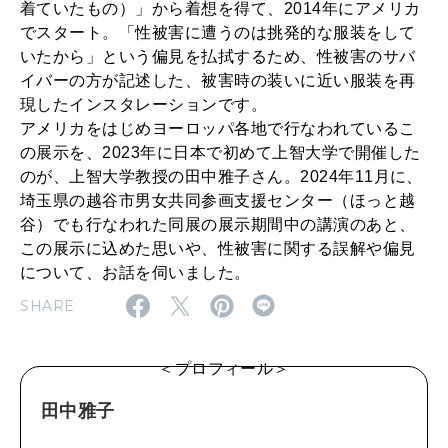
い
着ていたもの）」から着想を得て、2014年にアメリカ
MAGAZINE
MOOK
2026年7月号「鎌倉 ローカルが 教えてくれた 本当の歩き方。」
でスタート。「性被害に遭うのは挑発的な服装をして
て
いたから」という偏見を払拭するため、性被害のサバ
考
2026年6月号「大銀座 トレンドが生まれる 新しい一流店へ。」
イバーの方が記述した、被害時の装いに近い服装を再
え
現したインスタレーションです。
FOLLOW US!
2026年5月号「“大好き”に出会いに。韓国」
アメリカをはじめヨーロッパ各地で行なわれているこ
る
の展示を、2023年に日本で初めて上智大学で開催した
「
2026年4月号「未来をつくる、学びの教科書。」
のが、上智大学教授の田中雅子さん。2024年11月に、
W
埼玉県の越谷市男女共同参画支援センター（ほっと越
2026年3月号「スイーツ予想図 2026」
谷）でも行なわれた同展の展示期間中の講演のあと、
h
この展示に込めた思いや、性被害に関する誤解や偏見
a
2026年2月号「良運を掴む 新・開運術。」
について、お話を伺いました。
t
SHARE
2026年1月号「猫がいれば、幸せ」
W
2025年12月号「お酒の新常識。」
e
＜プロフィール＞
r
田中雅子
e