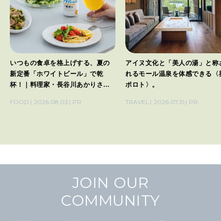
FOLLOW US!
2026年5月号「“大好き”に出会いに。韓国」
2026年4月号「未来をつくる、学びの教科書。」
いつもの食卓を格上げする、夏の
アイヌ文化と「美人の湯」と称
2026年3月号「スイーツ予想図 2026」
新定番「ホワイトビール」で乾
れるモール温泉を体感できる〈
杯！｜料理家・長谷川あかりさん
ポロト〉。
2026年2月号「良運を掴む 新・開運術。」
の気取らないおもてなし。
FOOD
2026.08.03
PR
TRAVEL
2026.07.31
PR
2026年1月号「猫がいれば、幸せ」
2025年12月号「お酒の新常識。」
JOIN OUR
COMMUNITY