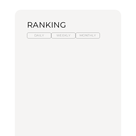
RANKING
DAILY
WEEKLY
MONTHLY
【福島】わざわざ食べに
暑いから食べたくなる。
「来たぞ、トイトレ」|
行きたいご当地グルメ23
わざわざ行きたいラーメ
弘中綾香の「純度
選｜ラーメン、餃子、そ
ン13選｜プロが選ぶベス
100%」～第141回～
ばほか
ト3、大井町の人気店、
ご当地ラーメン
FOOD
LEARN
FOOD
【東京近郊】日帰りひと
【東京近郊】日帰りひと
【あんこ】一度は食べた
り旅スポット5選｜館
り旅スポット5選｜館
い名店13選｜どら焼き・
山、前橋、日光など
山、前橋、日光など
おはぎほか
TRAVEL
TRAVEL
FOOD
【福島】わざわざ食べに
「来たぞ、トイトレ」|
「来たぞ、トイトレ」|
行きたいご当地グルメ23
弘中綾香の「純度
弘中綾香の「純度