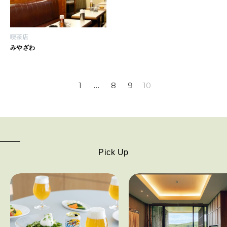
CULTURE
自分を耕す
喫茶店
みやざわ
WORK&MONEY
いい人生って？
1
…
8
9
10
MAGAZINE
特集
2026年9月号「北海道 おいしく遊ぶ、夏のご褒美旅。」
Pick Up
2026年8月号『お茶の時間です。』
MAGAZINE
MOOK
2026年7月号「鎌倉 ローカルが 教えてくれた 本当の歩き方。」
2026年6月号「大銀座 トレンドが生まれる 新しい一流店へ。」