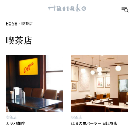
POPULAR TAGS
#手土産
#シュークリーム
#パン
#カフェ
#朝ごはん
#開運
HOME
> 喫茶店
喫茶店
10 CATEGORIES
FOOD
おいしい
TRAVEL
どこ行く？
喫茶店
喫茶店
カヤバ珈琲
はまの屋パーラー 日比谷店
FORTUNE
明日のわたし