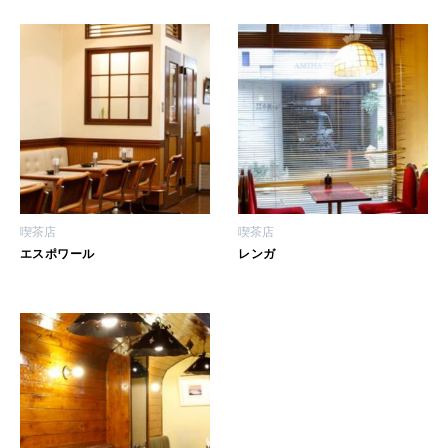
[12星座別] Weekly Holoscope
HEALTH
[12星座別] Monthly Love Holoscope
自分にやさしく
女神まり愛のタロットメッセージ
LEARN
算命学がわかる今月のあなた
知る、考える
喫茶店
喫茶店
エスポワール
レンガ
MAMA
ママもいろいろ
SUSTAINABLE
わたしができること