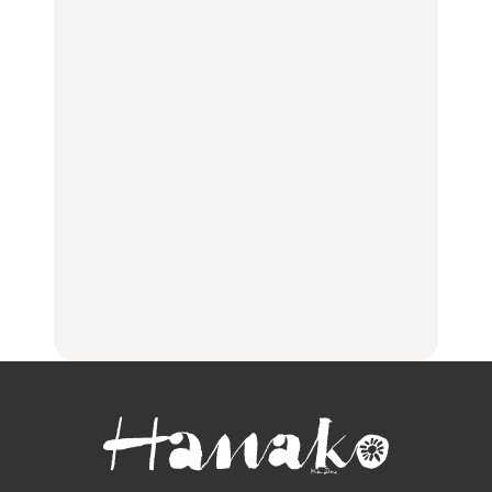
選｜ラーメン、餃子、そ
100%」～第141回～
100%」～第141回～
ばほか
LEARN
FOOD
LEARN
住みたい街として人気エ
No.1259『北海道 おいし
No.1259『北海道 おいし
リアのおすすめスポット
く遊ぶ、夏のご褒美
く遊ぶ、夏のご褒美
｜吉祥寺、西荻窪、代々
旅。』
旅。』
木上原、下北沢ほか
FOOD
いつもの食卓を格上げす
【2026年最新】横浜の絶
行列に並んででも食べる
る、夏の新定番「ホワイ
品ランチ29選｜横浜駅周
べし！喜多方ラーメンの
トビール」で乾杯！｜料
辺、みなとみらい、横浜
名店3選
理家・長谷川あかりさん
中華街、和食、洋食ほか
の気取らないおもてな
FOOD
FOOD | PR
FOOD
し。