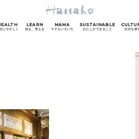
HEALTH
LEARN
MAMA
SUSTAINABLE
CULTU
分にやさしく
知る、考える
ママもいろいろ
わたしができること
自分を耕
POPULAR TAGS
#カフェ
#朝ごはん
#開運
#東京駅
#銀座
#
り
FOLLOW US!