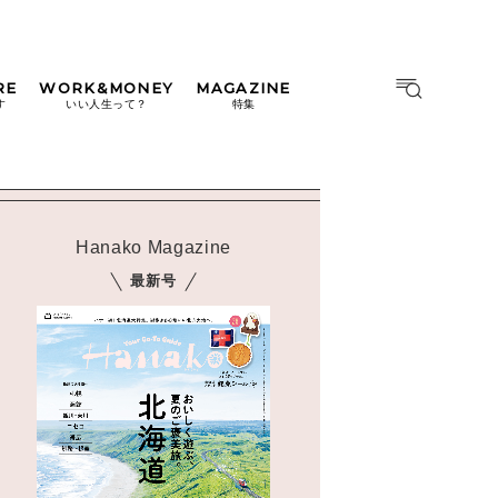
RE
WORK&MONEY
MAGAZINE
MAGAZINE
MOOK
す
いい人生って？
特集
2026年9月号「北海道 おいし
く遊ぶ、夏のご褒美旅。」
2026年8月号『お茶の時間で
す。』
Hanako Magazine
日本橋
#中目黒
#吉祥寺
#横浜
2026年7月号「鎌倉 ローカル
最新号
が 教えてくれた 本当の歩き
方。」
2026年6月号「大銀座 トレン
ドが生まれる 新しい一流店
へ。」
2026年5月号「“大好き”に出
会いに。韓国」
2026年4月号「未来をつくる、