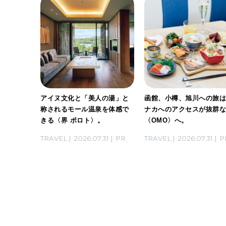
げする、
アイヌ文化と「美人の湯」と
函館、小樽、旭川への旅
トビー
称されるモール温泉を体感で
ナカへのアクセスが抜群
家・長谷
きる〈界 ポロト〉。
〈OMO〉へ。
らないお
03
PR
TRAVEL
2026.07.31
PR
TRAVEL
2026.07.31
P