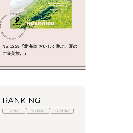
学びの教科書。」
2026年3月号「スイーツ予想図
2026」
2026年2月号「良運を掴む
新・開運術。」
No.1259『北海道 おいしく遊ぶ、夏の
2026年1月号「猫がいれば、幸
せ」
ご褒美旅。』
2025年12月号「お酒の新常
識。」
RANKING
DAILY
WEEKLY
MONTHLY
暑いから食べたくな
「来たぞ、トイトレ」|
「来たぞ、トイトレ」|