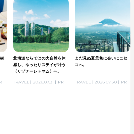
は街
北海道ならではの大自然を体
まだ見ぬ夏景色に会いにニセ
な
感し、ゆったりステイが叶う
コへ。
〈リゾナーレトマム〉へ。
R
TRAVEL
2026.07.31
PR
TRAVEL
2026.07.30
PR