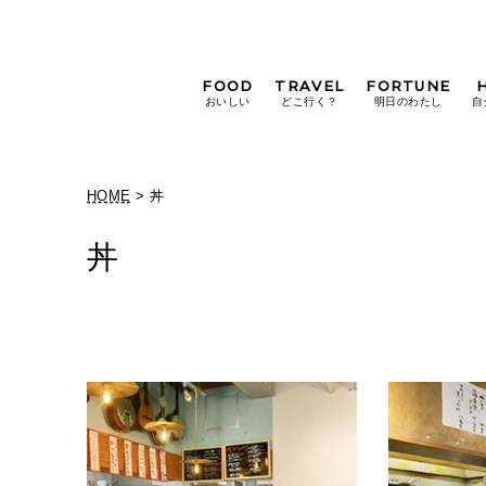
FOOD
TRAVEL
FORTUNE
おいしい
どこ行く？
明日のわたし
自
[12星座別] Weekly
Holoscope
HOME
> 丼
[12星座別] Monthly
Holoscope
丼
#手土産
#シュークリーム
#パン
女神まり愛の
タロットメッセージ
#京都
[算命学] 星読みハナコの月巡