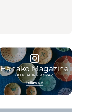
白和え×「一番搾り ホ
夏こそキウイフルーツ
【2026年最新】横浜の
ワイトビール」が相性
を。新しいおいしさに
絶品ランチ29選｜横浜
抜群。料理家・長谷川
出会う、夏の簡単食卓
駅周辺、みなとみら
あかりさん考案の晩酌
レシピ
い、横浜中華街、和
刺身レシピ。
食、洋食ほか
FOOD | PR
FOOD | PR
FOOD
Hanako Magazine
OFFICIAL INSTAGRAM
Follow us!