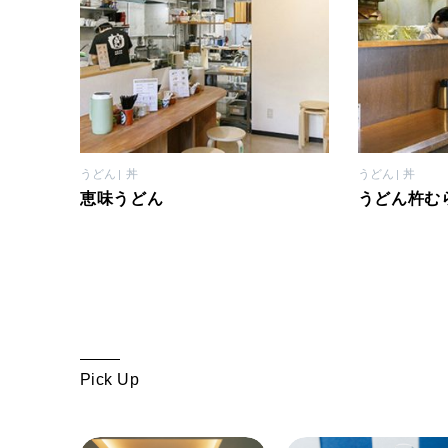
うどん
丼
うどん
丼
恵味うどん
うどん杵む
Pick Up