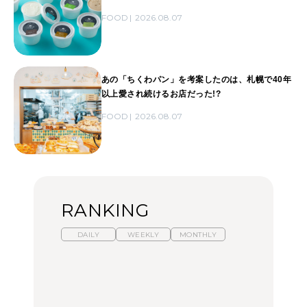
FOOD
2026.08.07
あの「ちくわパン」を考案したのは、札幌で40年
以上愛され続けるお店だった!?
FOOD
2026.08.07
RANKING
DAILY
WEEKLY
MONTHLY
【福島】わざわざ食べに
暑いから食べたくなる。
「来たぞ、トイトレ」|
行きたいご当地グルメ23
わざわざ行きたいラーメ
弘中綾香の「純度
選｜ラーメン、餃子、そ
ン13選｜プロが選ぶベス