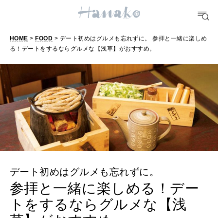
FORTUNE
明日のわたし
[12星座別] Weekly Holoscope
HOME
>
FOOD
> デート初めはグルメも忘れずに。 参拝と一緒に楽しめ
る！デートをするならグルメな【浅草】がおすすめ。
HEALTH
[12星座別] Monthly Love Holoscope
自分にやさしく
女神まり愛のタロットメッセージ
LEARN
算命学がわかる今月のあなた
知る、考える
MAMA
ママもいろいろ
デート初めはグルメも忘れずに。
参拝と一緒に楽しめる！デー
SUSTAINABLE
トをするならグルメな【浅
わたしができること