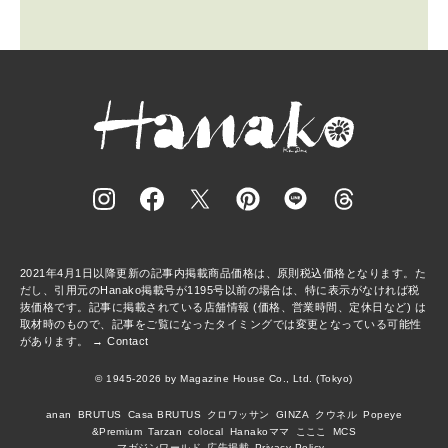
2021年4月1日以降更新の記事内掲載商品価格は、原則税込価格となります。た
だし、引用元のHanako掲載号が1195号以前の場合は、特に表示がなければ税
抜価格です。記事に掲載されている店舗情報 (価格、営業時間、定休日など) は
取材時のもので、記事をご覧になったタイミングでは変更となっている可能性
があります。 →
Contact
© 1945-2026 by Magazine House Co., Ltd. (Tokyo)
anan
BRUTUS
Casa BRUTUS
クロワッサン
GINZA
クウネル
Popeye
&Premium
Tarzan
colocal
Hanakoママ
こここ
MCS
マガジンワールド
広告掲載
Privacy Policy