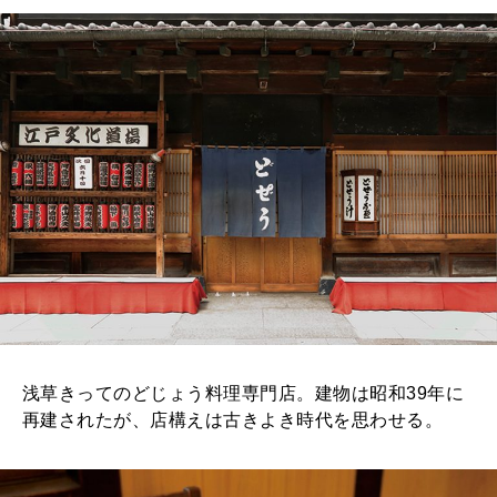
2026年6月号「大銀座 トレンドが生まれる 新しい一流店へ。」
FOLLOW US!
2026年5月号「“大好き”に出会いに。韓国」
2026年4月号「未来をつくる、学びの教科書。」
2026年3月号「スイーツ予想図 2026」
2026年2月号「良運を掴む 新・開運術。」
2026年1月号「猫がいれば、幸せ」
2025年12月号「お酒の新常識。」
浅草きってのどじょう料理専門店。建物は昭和39年に
再建されたが、店構えは古きよき時代を思わせる。