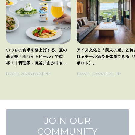
いつもの食卓を格上げする、夏の
アイヌ文化と「美人の湯」と称
新定番「ホワイトビール」で乾
れるモール温泉を体感できる〈
杯！｜料理家・長谷川あかりさん
ポロト〉。
の気取らないおもてなし。
FOOD
2026.08.03
PR
TRAVEL
2026.07.31
PR
JOIN OUR
COMMUNITY