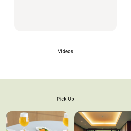
べし！喜多方ラーメンの
トビール」で乾杯！｜料
辺、みなとみらい、横浜
名店3選
理家・長谷川あかりさん
中華街、和食、洋食ほか
の気取らないおもてな
FOOD
FOOD | PR
FOOD
し。
Videos
Pick Up