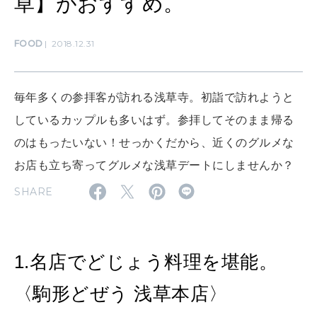
草】がおすすめ。
CULTURE
FOOD
2018.12.31
自分を耕す
毎年多くの参拝客が訪れる浅草寺。初詣で訪れようと
WORK&MONEY
しているカップルも多いはず。参拝してそのまま帰る
いい人生って？
のはもったいない！せっかくだから、近くのグルメな
お店も立ち寄ってグルメな浅草デートにしませんか？
MAGAZINE
SHARE
特集
2026年9月号「北海道 おいしく遊ぶ、夏のご褒美旅。」
1.名店でどじょう料理を堪能。
2026年8月号『お茶の時間です。』
〈駒形どぜう 浅草本店〉
MAGAZINE
MOOK
2026年7月号「鎌倉 ローカルが 教えてくれた 本当の歩き方。」