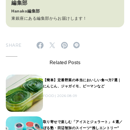
編集部
Hanako編集部
東銀座にある編集部からお届けします！
SHARE
Related Posts
【簡単】定番野菜の本当においしい食べ方7選｜
にんじん、ジャガイモ、ピーマンなど
FOOD
2026.08.09
取り寄せで楽しむ「アイスとジェラート」４選／
ぼる塾・田辺智加のスイーツ“推しエントリー”