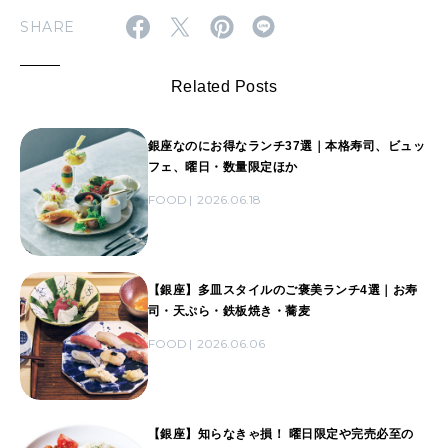
SHARE
Related Posts
銀座なのにお得なランチ37選｜本格寿司、ビュッ
フェ、曜日・数量限定ほか
FOOD
2026.06.18
【銀座】多皿スタイルのご褒美ランチ4選｜お寿
司・天ぷら・鉄板焼き・蕎麦
FOOD
2026.06.06
【銀座】知らなきゃ損！ 曜日限定や完売必至の