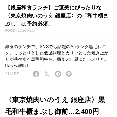
美
【銀座和食ランチ】ご褒美にぴったりな
女神まり愛のタロットメッセージ
に
〈東京焼肉いのうえ 銀座店〉の「和牛櫃ま
LEARN
ぴ
ぶし」は予約必須。
算命学がわかる今月のあなた
知る、考える
FOOD
2026.04.21
っ
た
MAMA
銀座のランチで、SNSでも話題のA5ランク黒毛和牛
り
ママもいろいろ
を。しっとりとした低温調理とカリッとした焼き上が
な
りが共存する黒毛和牛を、櫃まぶし風にたっぷりと。
Hanako編集部
〈
SUSTAINABLE
SHARE
東
わたしができること
京
焼
〈東京焼肉いのうえ 銀座店〉黒
CULTURE
肉
自分を耕す
い
毛和牛櫃まぶし御前…2,400円