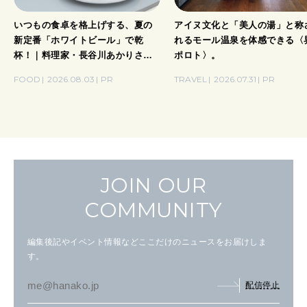
いつもの食卓を格上げする、夏の
アイヌ文化と「美人の湯」と称
新定番「ホワイトビール」で乾
れるモール温泉を体感できる〈
杯！｜料理家・長谷川あかりさん
ポロト〉。
の気取らないおもてなし。
FOOD
2026.08.03
PR
TRAVEL
2026.07.31
PR
JOIN OUR
COMMUNITY
編集後記やイベント情報などここだけのニュースをお届けしま
す。
配信停止