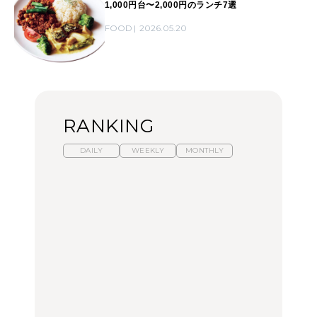
1,000円台〜2,000円のランチ7選
FOOD
2026.05.20
RANKING
DAILY
WEEKLY
MONTHLY
暑いから食べたくなる。
【東京近郊】日帰りひと
「来たぞ、トイトレ」|
わざわざ行きたいラーメ
り旅スポット5選｜館
弘中綾香の「純度
ン13選｜プロが選ぶベス
山、前橋、日光など
100%」～第141回～
ト3、大井町の人気店、
ご当地ラーメン
TRAVEL
LEARN
FOOD
【福島】わざわざ食べに
【東京近郊】日帰りひと
【あんこ】一度は食べた
行きたいご当地グルメ23
り旅スポット5選｜館
い名店13選｜どら焼き・
選｜ラーメン、餃子、そ
山、前橋、日光など
おはぎほか
ばほか