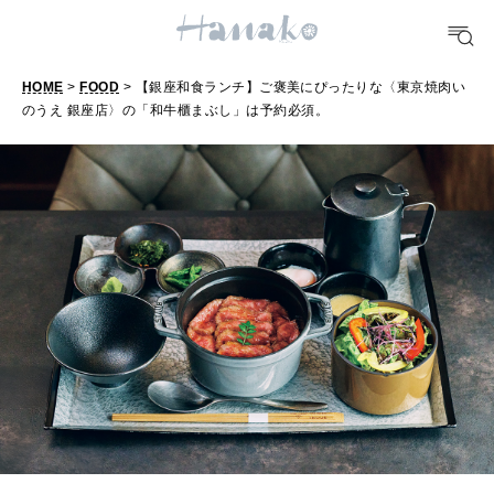
10 CATEGORIES
HOME
>
FOOD
> 【銀座和食ランチ】ご褒美にぴったりな〈東京焼肉い
のうえ 銀座店〉の「和牛櫃まぶし」は予約必須。
【
FOOD
銀
おいしい
座
和
TRAVEL
食
どこ行く？
ラ
ン
FORTUNE
チ
明日のわたし
】
[12星座別] Weekly Holoscope
ご
HEALTH
褒
[12星座別] Monthly Love Holoscope
自分にやさしく