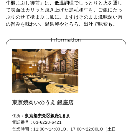
牛櫃まぶし御前」は、低温調理でしっとりと火を通し
し
て表面はカリッと焼き上げた黒毛和牛を、ご飯にたっ
2026年3月号「スイーツ予想図 2026」
」
ぷりのせて櫃まぶし風に。まずはそのまま滋味深い肉
の旨みを味わい、温泉卵やとろろ、出汁で味変も。
は
2026年2月号「良運を掴む 新・開運術。」
予
information
2026年1月号「猫がいれば、幸せ」
約
必
2025年12月号「お酒の新常識。」
須
。
東京焼肉いのうえ 銀座店
住所：
東京都中央区銀座1-6-6
電話番号：03-6228-6421
営業時間：11:00〜14:00LO、17:00〜22:00LO（土日