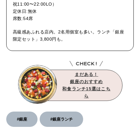
祝11:00〜22:00LO）
定休日:無休
席数:54席
高級感あふれる店内。2名用個室も多い。ランチ「銀座
限定セット」3,800円も。
CHECK !
まだある！
銀座のおすすめ
和食ランチ15選はこち
ら
#銀座
#銀座ランチ