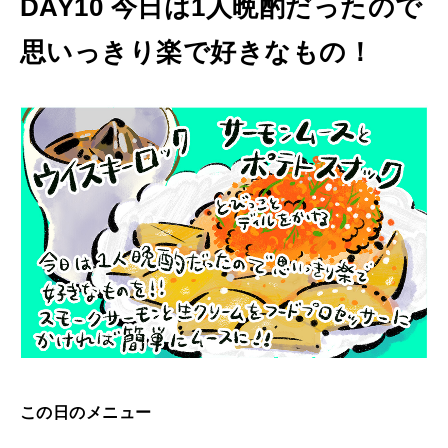
DAY10 今日は1人晩酌だったので
菜
2026年2月号「良運を掴む 新・開運術。」
思いっきり楽で好きなもの！
津
子
2026年1月号「猫がいれば、幸せ」
の
2025年12月号「お酒の新常識。」
晩
酌
日
記
｜
D
A
Y
この日のメニュー
1