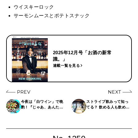
0
ウイスキーロック
サーモンムースとポテトスナック
2025年12月号「お酒の新常
識。」
連載一覧を見る
PREV
NEXT
今夜は「白ワイン」で晩
ストライプ飲みって知っ
酌！『じゃあ、あんたが
てる？ 飲める人も飲めな
作ってみろよ』作者・谷
い人も楽しめるノンアル
口菜津子の晩酌日記｜
も自慢のお店4選
DAY9