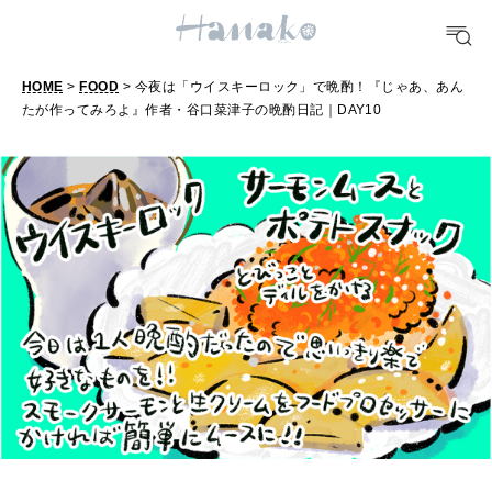
10 CATEGORIES
HOME
>
FOOD
> 今夜は「ウイスキーロック」で晩酌！『じゃあ、あん
FOOD
たが作ってみろよ』作者・谷口菜津子の晩酌日記｜DAY10
おいしい
今
夜
は
TRAVEL
どこ行く？
「
ウ
イ
FORTUNE
ス
明日のわたし
キ
[12星座別] Weekly Holoscope
ー
HEALTH
[12星座別] Monthly Love Holoscope
ロ
自分にやさしく
ッ
女神まり愛のタロットメッセージ