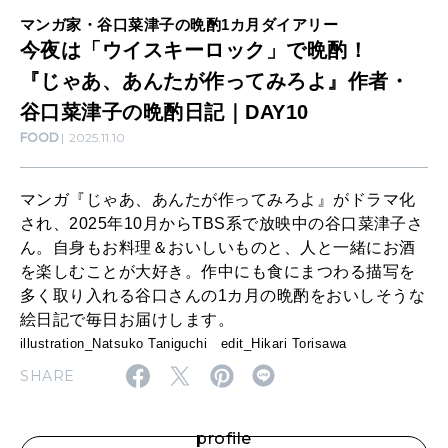
ク
マンガ家・谷口菜津子の晩酌1カ月ダイアリー
LEARN
算命学がわかる今月のあなた
今夜は「ウイスキーロック」で晩酌！
」
知る、考える
『じゃあ、あんたが作ってみろよ』作者・
で
谷口菜津子の晩酌日記｜DAY10
晩
MAMA
FOOD
2025.11.10
酌
ママもいろいろ
！
マンガ『じゃあ、あんたが作ってみろよ』がドラマ化
『
され、2025年10月からTBS系で放映中の谷口菜津子さ
SUSTAINABLE
ん。自身もお料理＆おいしいものと、人と一緒にお酒
じ
わたしができること
を楽しむことが大好き。作中にも食にまつわる描写を
ゃ
多く取り入れる谷口さんの1カ月の晩酌をおいしそうな
あ
絵日記で毎日お届けします。
CULTURE
illustration_Natsuko Taniguchi edit_Hikari Torisawa
、
自分を耕す
SHARE
あ
ん
WORK&MONEY
profile