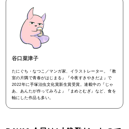
た
いい人生って？
が
作
MAGAZINE
っ
特集
て
2026年9月号「北海道 おいしく遊ぶ、夏のご褒美旅。」
み
ろ
谷口菜津子
2026年8月号『お茶の時間です。』
よ
たにぐち・なつこ／マンガ家、イラストレーター。『教
MAGAZINE
MOOK
2026年7月号「鎌倉 ローカルが 教えてくれた 本当の歩き方。」
』
室の片隅で青春がはじまる』『今夜すきやきだよ』で
2022年に手塚治虫文化賞新生賞受賞。連載中の『じゃ
作
2026年6月号「大銀座 トレンドが生まれる 新しい一流店へ。」
あ、あんたが作ってみろよ』『まめとむぎ』など、食を
者
軸にした作品も多い。
FOLLOW US!
2026年5月号「“大好き”に出会いに。韓国」
・
2026年4月号「未来をつくる、学びの教科書。」
谷
口
2026年3月号「スイーツ予想図 2026」