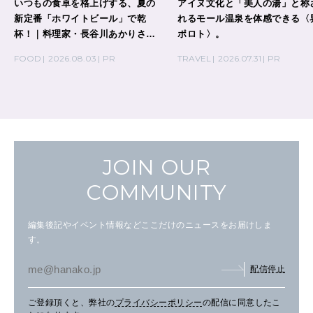
いつもの食卓を格上げする、夏の
アイヌ文化と「美人の湯」と称
新定番「ホワイトビール」で乾
れるモール温泉を体感できる〈
杯！｜料理家・長谷川あかりさん
ポロト〉。
の気取らないおもてなし。
FOOD
2026.08.03
PR
TRAVEL
2026.07.31
PR
JOIN OUR
COMMUNITY
編集後記やイベント情報などここだけのニュースをお届けしま
す。
配信停止
ご登録頂くと、弊社の
プライバシーポリシー
の配信に同意したこ