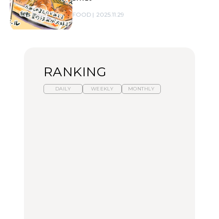
FOOD
2025.11.29
RANKING
DAILY
WEEKLY
MONTHLY
【福島】わざわざ食べに
暑いから食べたくなる。
「来たぞ、トイトレ」|
行きたいご当地グルメ23
わざわざ行きたいラーメ
弘中綾香の「純度
選｜ラーメン、餃子、そ
ン13選｜プロが選ぶベス
100%」～第141回～
ばほか
ト3、大井町の人気店、
ご当地ラーメン
FOOD
LEARN
FOOD
【東京近郊】日帰りひと
【東京近郊】日帰りひと
【あんこ】一度は食べた
り旅スポット5選｜館
り旅スポット5選｜館
い名店13選｜どら焼き・
山、前橋、日光など
山、前橋、日光など
おはぎほか