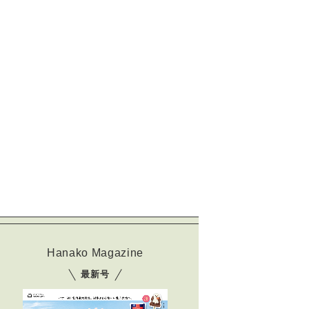
Hanako Magazine
最新号