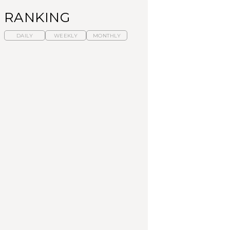
RANKING
DAILY
WEEKLY
MONTHLY
暑いから食べたくな
【東京近郊】日帰りひ
「来たぞ、トイトレ」|
る。わざわざ行きたい
とり旅スポット5選｜館
弘中綾香の「純度
ラーメン13選｜プロが
山、前橋、日光など
100%」～第141回～
選ぶベスト3、大井町の
人気店、ご当地ラーメ
TRAVEL
LEARN
FOOD
ン
No.1259『北海道 おい
No.1259『北海道 おい
【あんこ】一度は食べ
しく遊ぶ、夏のご褒美
しく遊ぶ、夏のご褒美
たい名店13選｜どら焼
旅。』
旅。』
き・おはぎほか
FOOD
いつもの食卓を格上げ
【東京近郊】日帰りひ
「来たぞ、トイトレ」|
する、夏の新定番「ホ
とり旅スポット5選｜館
弘中綾香の「純度
ワイトビール」で乾
山、前橋、日光など
100%」～第141回～
杯！｜料理家・長谷川
あかりさんの気取らな