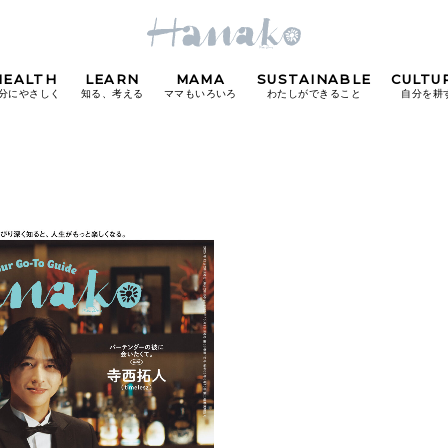
HEALTH
LEARN
MAMA
SUSTAINABLE
CULTU
分にやさしく
知る、考える
ママもいろいろ
わたしができること
自分を耕
POPULAR TAGS
#カフェ
#朝ごはん
#開運
#東京駅
#銀座
#
り
FOLLOW US!