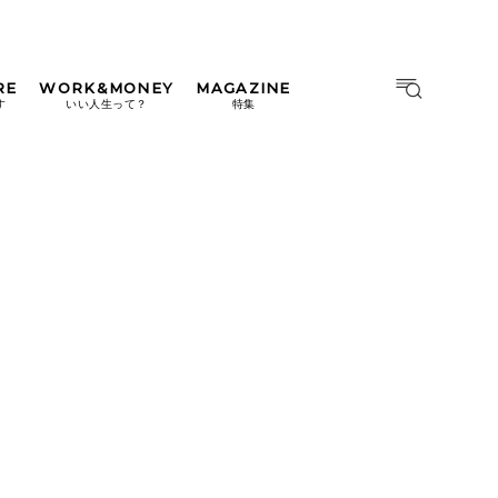
RE
WORK&MONEY
MAGAZINE
MAGAZINE
MOOK
す
いい人生って？
特集
2026年9月号「北海道 おいし
く遊ぶ、夏のご褒美旅。」
2026年8月号『お茶の時間で
す。』
日本橋
#中目黒
#吉祥寺
#横浜
2026年7月号「鎌倉 ローカル
が 教えてくれた 本当の歩き
方。」
2026年6月号「大銀座 トレン
ドが生まれる 新しい一流店
へ。」
2026年5月号「“大好き”に出
会いに。韓国」
2026年4月号「未来をつくる、