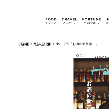
FOOD
TRAVEL
FORTUNE
おいしい
どこ行く？
明日のわたし
自
[12星座別] Weekly
Holoscope
HOME
>
MAGAZINE
> No. 1250「お酒の新常識。」
[12星座別] Monthly
Holoscope
#手土産
#シュークリーム
#パン
女神まり愛の
タロットメッセージ
#京都
[算命学] 星読みハナコの月巡