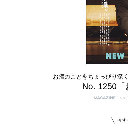
お酒のことをちょっぴり深
No. 125
MAGAZINE
No. 
今す