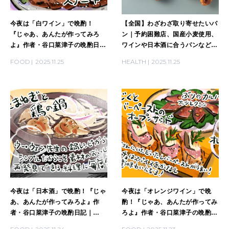
今夜は「白ワイン」で晩酌！
【全国】わざわざ取り寄せたいパ
『じゃあ、あんたが作ってみろ
ン｜予約困難店、国産小麦使用、
よ』作者・谷口菜津子の晩酌日記
ワインや日本酒に合うパンなど4
｜DAY25
選
FOOD
2025.11.25
HEALTH
2025.11.25
今夜は「日本酒」で晩酌！『じゃ
今夜は「オレンジワイン」で晩
あ、あんたが作ってみろよ』作
酌！『じゃあ、あんたが作ってみ
者・谷口菜津子の晩酌日記｜
ろよ』作者・谷口菜津子の晩酌日
DAY24
記｜DAY23