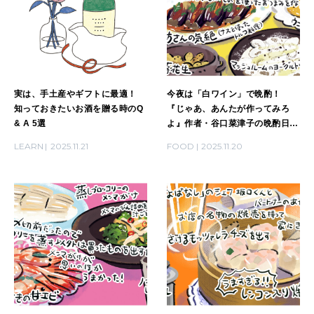
実は、手土産やギフトに最適！
今夜は「白ワイン」で晩酌！
知っておきたいお酒を贈る時のQ
『じゃあ、あんたが作ってみろ
& A 5選
よ』作者・谷口菜津子の晩酌日記
｜DAY20
LEARN
2025.11.21
FOOD
2025.11.20