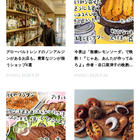
グローバルトレンドのノンアルジ
今夜は「無糖レモンソーダ」で晩
ンがあるお店も。豊富なジンが揃
酌！『じゃあ、あんたが作ってみ
うショップ4選
ろよ』作者・谷口菜津子の晩酌日
記｜DAY26
FOOD
2025.11.27
FOOD
2025.11.26