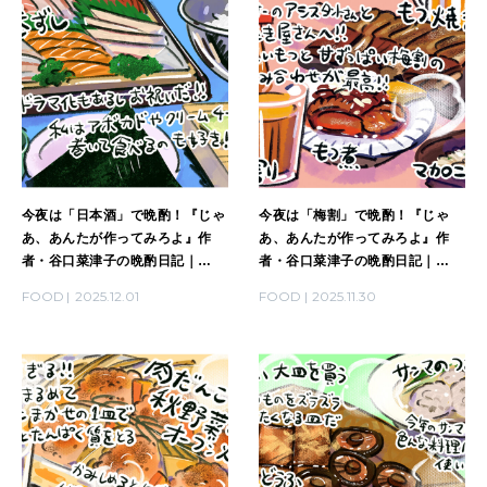
MAGAZINE
特集
2026年9月号「北海道 おいしく遊ぶ、夏のご褒美旅。」
2026年8月号『お茶の時間です。』
MAGAZINE
MOOK
2026年7月号「鎌倉 ローカルが 教えてくれた 本当の歩き方。」
今夜は「日本酒」で晩酌！『じゃ
今夜は「梅割」で晩酌！『じゃ
あ、あんたが作ってみろよ』作
あ、あんたが作ってみろよ』作
者・谷口菜津子の晩酌日記｜
者・谷口菜津子の晩酌日記｜
2026年6月号「大銀座 トレンドが生まれる 新しい一流店へ。」
DAY31
DAY30
FOOD
2025.12.01
FOOD
2025.11.30
FOLLOW US!
2026年5月号「“大好き”に出会いに。韓国」
2026年4月号「未来をつくる、学びの教科書。」
2026年3月号「スイーツ予想図 2026」
2026年2月号「良運を掴む 新・開運術。」