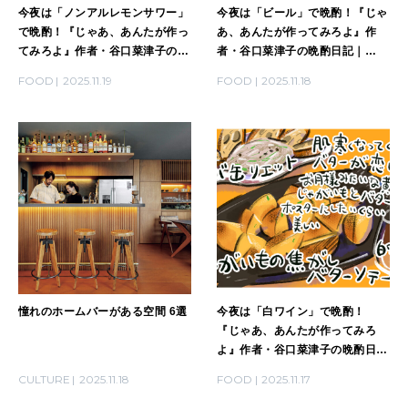
今夜は「ノンアルレモンサワー」
今夜は「ビール」で晩酌！『じゃ
で晩酌！『じゃあ、あんたが作っ
あ、あんたが作ってみろよ』作
てみろよ』作者・谷口菜津子の晩
者・谷口菜津子の晩酌日記｜
酌日記｜DAY19
DAY18
FOOD
2025.11.19
FOOD
2025.11.18
憧れのホームバーがある空間 6選
今夜は「白ワイン」で晩酌！
『じゃあ、あんたが作ってみろ
よ』作者・谷口菜津子の晩酌日記
｜DAY17
CULTURE
2025.11.18
FOOD
2025.11.17