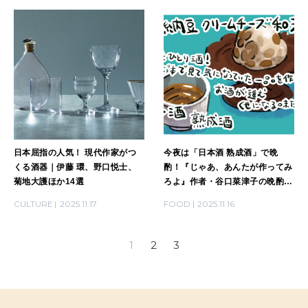
日本屈指の人気！ 現代作家がつ
今夜は「日本酒 熟成酒」で晩
くる酒器｜伊藤 環、野口悦士、
酌！『じゃあ、あんたが作ってみ
菊地大護ほか14選
ろよ』作者・谷口菜津子の晩酌日
記｜DAY16
CULTURE
2025.11.17
FOOD
2025.11.16
1
2
3