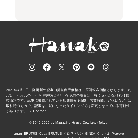
の気取らないおもてな
FOOD
FOOD | PR
FOOD
し。
2021年4月1日以降更新の記事内掲載商品価格は、原則税込価格となります。た
だし、引用元のHanako掲載号が1195号以前の場合は、特に表示がなければ税
抜価格です。記事に掲載されている店舗情報 (価格、営業時間、定休日など) は
取材時のもので、記事をご覧になったタイミングでは変更となっている可能性
があります。 →
Contact
© 1945-2026 by Magazine House Co., Ltd. (Tokyo)
anan
BRUTUS
Casa BRUTUS
クロワッサン
GINZA
クウネル
Popeye