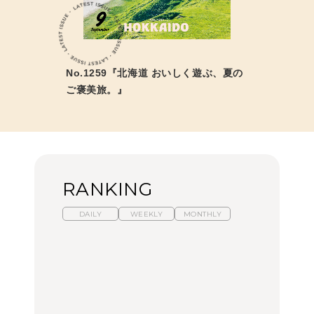
No.1259『北海道 おいしく遊ぶ、夏の
ご褒美旅。』
RANKING
DAILY
WEEKLY
MONTHLY
暑いから食べたくなる。
【東京近郊】日帰りひと
「来たぞ、トイトレ」|
わざわざ行きたいラーメ
り旅スポット5選｜館
弘中綾香の「純度
ン13選｜プロが選ぶベス
山、前橋、日光など
100%」～第141回～
ト3、大井町の人気店、
ご当地ラーメン