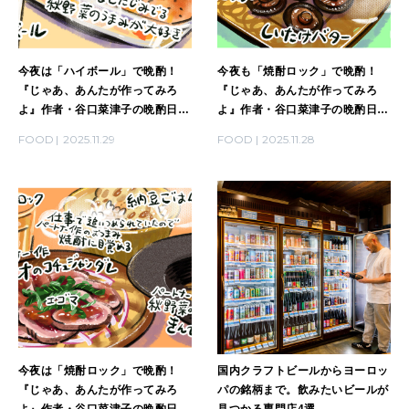
2026年1月号「猫がいれば、幸せ」
今夜は「ハイボール」で晩酌！
今夜も「焼酎ロック」で晩酌！
2025年12月号「お酒の新常識。」
『じゃあ、あんたが作ってみろ
『じゃあ、あんたが作ってみろ
よ』作者・谷口菜津子の晩酌日記
よ』作者・谷口菜津子の晩酌日記
｜DAY29
｜DAY28
FOOD
2025.11.29
FOOD
2025.11.28
今夜は「焼酎ロック」で晩酌！
国内クラフトビールからヨーロッ
『じゃあ、あんたが作ってみろ
パの銘柄まで。飲みたいビールが
よ』作者・谷口菜津子の晩酌日記
見つかる専門店4選