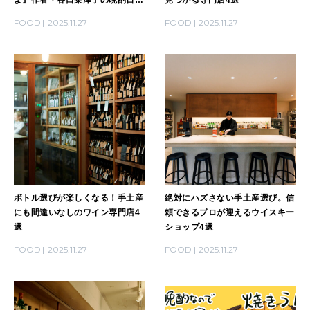
｜DAY27
FOOD
2025.11.27
FOOD
2025.11.27
ボトル選びが楽しくなる！手土産
絶対にハズさない手土産選び。信
にも間違いなしのワイン専門店4
頼できるプロが迎えるウイスキー
選
ショップ4選
FOOD
2025.11.27
FOOD
2025.11.27