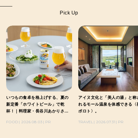
Pick Up
いつもの食卓を格上げする、夏の
アイヌ文化と「美人の湯」と称
新定番「ホワイトビール」で乾
れるモール温泉を体感できる〈
杯！｜料理家・長谷川あかりさん
ポロト〉。
の気取らないおもてなし。
FOOD
2026.08.03
PR
TRAVEL
2026.07.31
PR