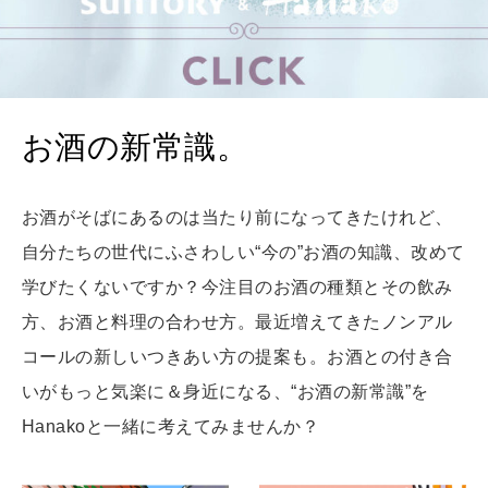
知る、考える
MAMA
ママもいろいろ
お酒の新常識。
SUSTAINABLE
お酒がそばにあるのは当たり前になってきたけれど、
わたしができること
自分たちの世代にふさわしい“今の”お酒の知識、改めて
学びたくないですか？今注目のお酒の種類とその飲み
CULTURE
方、お酒と料理の合わせ方。最近増えてきたノンアル
自分を耕す
コールの新しいつきあい方の提案も。お酒との付き合
いがもっと気楽に＆身近になる、“お酒の新常識”を
WORK&MONEY
Hanakoと一緒に考えてみませんか？
いい人生って？