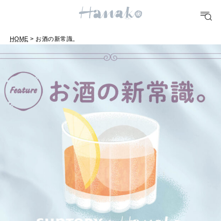
FOOD
おいしい
HOME
> お酒の新常識。
TRAVEL
どこ行く？
FORTUNE
明日のわたし
[12星座別] Weekly Holoscope
HEALTH
[12星座別] Monthly Love Holoscope
自分にやさしく
女神まり愛のタロットメッセージ
LEARN
算命学がわかる今月のあなた