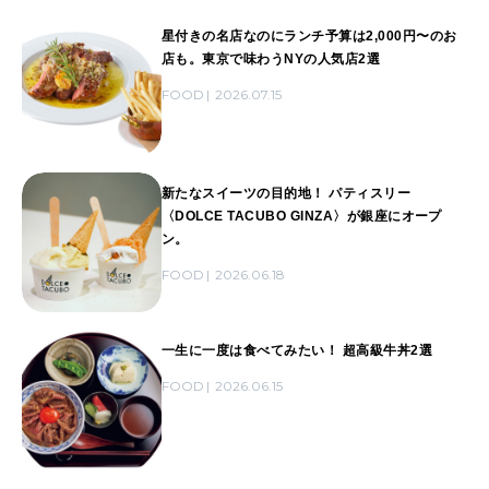
星付きの名店なのにランチ予算は2,000円〜のお
店も。東京で味わうNYの人気店2選
FOOD
2026.07.15
新たなスイーツの目的地！ パティスリー
〈DOLCE TACUBO GINZA〉が銀座にオープ
ン。
FOOD
2026.06.18
一生に一度は食べてみたい！ 超高級牛丼2選
FOOD
2026.06.15