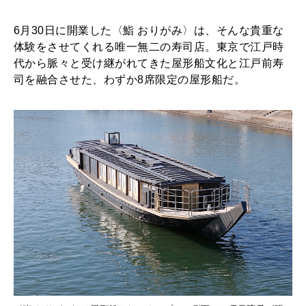
〉
が
6月30日に開業した〈鮨 おりがみ〉は、そんな貴重な
MAGAZINE
体験をさせてくれる唯一無二の寿司店。東京で江戸時
オ
特集
代から脈々と受け継がれてきた屋形船文化と江戸前寿
ー
2026年9月号「北海道 おいしく遊ぶ、夏のご褒美旅。」
司を融合させた、わずか8席限定の屋形船だ。
プ
2026年8月号『お茶の時間です。』
ン
！
MAGAZINE
MOOK
2026年7月号「鎌倉 ローカルが 教えてくれた 本当の歩き方。」
2026年6月号「大銀座 トレンドが生まれる 新しい一流店へ。」
FOLLOW US!
2026年5月号「“大好き”に出会いに。韓国」
2026年4月号「未来をつくる、学びの教科書。」
2026年3月号「スイーツ予想図 2026」