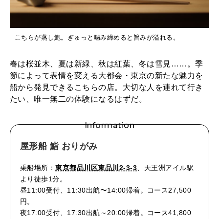
こちらが蒸し鮑。ぎゅっと噛み締めると旨みが溢れる。
春は桜並木、夏は新緑、秋は紅葉、冬は雪見……。季
節によって表情を変える大都会・東京の新たな魅力を
船から発見できるこちらの店。大切な人を連れて行き
たい、唯一無二の体験になるはずだ。
Information
屋形船 鮨 おりがみ
乗船場所：
東京都品川区東品川2-3-3
、天王洲アイル駅
より徒歩1分。
昼11:00受付、11:30出航〜14:00帰着。コース27,500
円。
夜17:00受付、17:30出航～20:00帰着。コース41,800