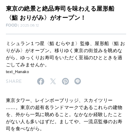
算命学がわかる今月のあなた
知る、考える
味
東京の絶景と絶品寿司を味わえる屋形船
わ
〈鮨 おりがみ〉がオープン！
FOOD
2025.08.12
え
MAMA
ママもいろいろ
る
ミシュラン１つ星〈鮨 むらやま〉監修、屋形船〈鮨 お
屋
りがみ〉がオープン。移りゆく東京の街並みを眺めな
形
SUSTAINABLE
がら、ゆっくりお寿司をいただく至福のひとときを過
わたしができること
ごしてみませんか。
船
text_Hanako
〈
SHARE
鮨
CULTURE
自分を耕す
お
東京タワー、レインボーブリッジ、スカイツリー
り
……。東京の超有名ランドマークであるこれらの建物
が
を、外から一気に眺めること。なかなか経験したこと
WORK&MONEY
がない人も多いはずだ。ましてや、一流店監修のお寿
いい人生って？
み
司を食べながら。