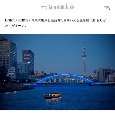
FOOD
おいしい
HOME
>
FOOD
> 東京の絶景と絶品寿司を味わえる屋形船〈鮨 おりが
み〉がオープン！
東
京
TRAVEL
どこ行く？
の
絶
景
FORTUNE
明日のわたし
と
絶
[12星座別] Weekly Holoscope
品
HEALTH
[12星座別] Monthly Love Holoscope
自分にやさしく
寿
司
女神まり愛のタロットメッセージ
を
LEARN