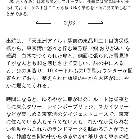
2026年2月号「良運を掴む 新・開運術。」
〈鮨 おりがみ〉は屋形船としてオープン。側面には雪見障子が張
られており、ゲストはここから移りゆく景色を正面に見て楽しむこ
焼
とができる。
2026年1月号「猫がいれば、幸せ」
01
03
2025年12月号「お酒の新常識。」
出航は、「天王洲アイル」駅前の東品川二丁目防災桟
橋から。東京湾に悠々と佇む屋形船〈鮨 おりがみ〉を
確認。白木でつくられた扉と、側面に張られた雪見障
子がなんとも和を感じさせて美しい。船の中に入る
と、ひのき造り、10メートルものL字型カウンターが配
置されており、整えられた板場の中から大将がにこや
かに迎えてくれる。
時間になると、ゆるやかに船が出発。ルートは昼夜と
もに東京タワー、レインボーブリッジ、スカイツリー
などが楽しめる東京湾のダイジェストコースで、東京
に住んでいる人もそうでない人も、なかなか見られな
い角度からこれらのランドマークを眺めることができ
る。静謐な空間の中からゆるやかに移りゆく東京の絶