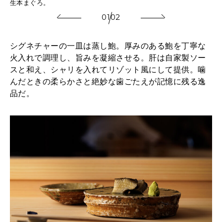
⽣本まぐろ。
01
02
シグネチャーの一皿は蒸し鮑。厚みのある鮑を丁寧な
火入れで調理し、旨みを凝縮させる。肝は自家製ソー
スと和え、シャリを入れてリゾット風にして提供。噛
んだときの柔らかさと絶妙な歯ごたえが記憶に残る逸
品だ。