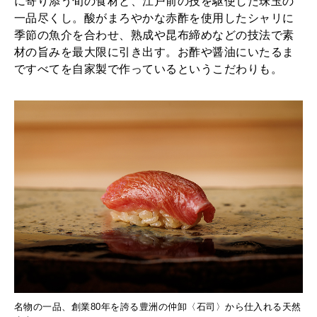
に寄り添う旬の食材と、江戸前の技を駆使した珠玉の
一品尽くし。酸がまろやかな赤酢を使用したシャリに
季節の魚介を合わせ、熟成や昆布締めなどの技法で素
材の旨みを最大限に引き出す。お酢や醤油にいたるま
ですべてを自家製で作っているというこだわりも。
名物の一品、創業80年を誇る豊洲の仲卸〈⽯司〉から仕⼊れる天然
素