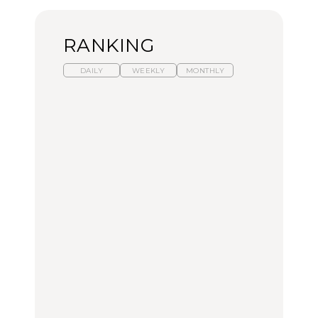
RANKING
DAILY
WEEKLY
MONTHLY
暑いから食べたくなる。
【東京近郊】日帰りひと
「来たぞ、トイトレ」|
わざわざ行きたいラーメ
り旅スポット5選｜館
弘中綾香の「純度
ン13選｜プロが選ぶベス
山、前橋、日光など
100%」～第141回～
ト3、大井町の人気店、
ご当地ラーメン
TRAVEL
LEARN
FOOD
【福島】わざわざ食べに
【東京近郊】日帰りひと
【あんこ】一度は食べた
行きたいご当地グルメ23
り旅スポット5選｜館
い名店13選｜どら焼き・
選｜ラーメン、餃子、そ
山、前橋、日光など
おはぎほか
ばほか
FOOD
TRAVEL
FOOD
中目黒からひと駅の穴
No.1259『北海道 おいし
「来たぞ、トイトレ」|
場。祐天寺の魅力10選｜
く遊ぶ、夏のご褒美
弘中綾香の「純度
グルメ、ショッピング、
旅。』
100%」～第141回～