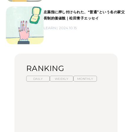
左薬指に押し付けられた、“普通”という名の家父
長制的価値観｜松田青子エッセイ
LEARN
2024.10.15
RANKING
DAILY
WEEKLY
MONTHLY
暑いから食べたくなる。
【東京近郊】日帰りひと
「来たぞ、トイトレ」|
わざわざ行きたいラーメ
り旅スポット5選｜館
弘中綾香の「純度
ン13選｜プロが選ぶベス
山、前橋、日光など
100%」～第141回～
ト3、大井町の人気店、
ご当地ラーメン
TRAVEL
LEARN
FOOD
【福島】わざわざ食べに