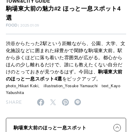
TOWN&CITY GUIDE
わたしができること
っ
駒場東大前の魅力#2 ほっと一息スポット4
と
選
CULTURE
FOOD
2025.01.09
一
自分を耕す
息
渋谷からたった2駅という距離ながら、公園、大学、文
ス
化施設などに囲まれた緑豊かで閑静な駒場東大前。駅
WORK&MONEY
ポ
から歩くほどに落ち着いた雰囲気が広がる。都心から
いい人生って？
ほんの少し離れるだけで、誰にも教えたくない自分だ
ッ
けのとっておきが見つかるはず。今回は、
駒場東大前
ト
のほっと一息スポット4選
をピックアップ。
MAGAZINE
4
photo_Hikari Koki, illustration_Yosuke Yamauchi text_Kayo
特集
Yabushita
選
SHARE
2026年9月号「北海道 おいしく遊ぶ、夏のご褒美旅。」
2026年8月号『お茶の時間です。』
駒場東大前
のほっと一息スポット
MAGAZINE
MOOK
2026年7月号「鎌倉 ローカルが 教えてくれた 本当の歩き方。」