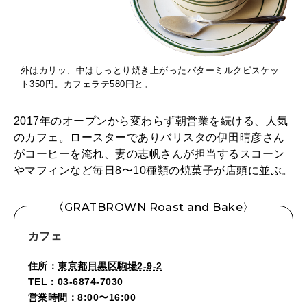
外はカリッ、中はしっとり焼き上がったバターミルクビスケッ
ト350円。カフェラテ580円と。
2017年のオープンから変わらず朝営業を続ける、人気
のカフェ。ロースターでありバリスタの伊田晴彦さん
がコーヒーを淹れ、妻の志帆さんが担当するスコーン
やマフィンなど毎日8〜10種類の焼菓子が店頭に並ぶ。
〈
GRATBROWN Roast and Bake〉
カフェ
住所：
東京都目黒区駒場2-9-2
TEL：03-6874-7030
営業時間：8:00〜16:00