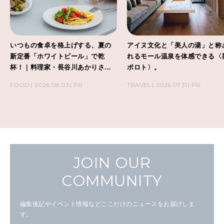
いつもの食卓を格上げする、夏の
アイヌ文化と「美人の湯」と称
新定番「ホワイトビール」で乾
れるモール温泉を体感できる〈
杯！｜料理家・長谷川あかりさん
ポロト〉。
の気取らないおもてなし。
FOOD
2026.08.03
PR
TRAVEL
2026.07.31
PR
JOIN OUR
COMMUNITY
編集後記やイベント情報などここだけのニュースをお届けしま
す。