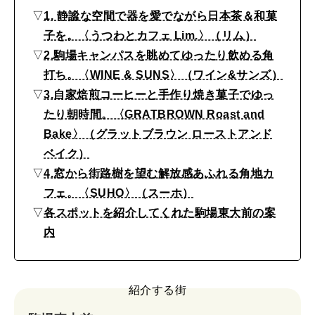
▽
1. 静謐な空間で器を愛でながら日本茶＆和菓
2026年6月号「大銀座 トレンドが生まれる 新しい一流店へ。」
子を。〈うつわとカフェ Lim.〉（リム）
▽
2.駒場キャンパスを眺めてゆったり飲める角
FOLLOW US!
2026年5月号「“大好き”に出会いに。韓国」
打ち。〈WINE & SUNS〉（ワイン&サンズ）
▽
3.自家焙煎コーヒーと手作り焼き菓子でゆっ
2026年4月号「未来をつくる、学びの教科書。」
たり朝時間。〈GRATBROWN Roast and
Bake〉（グラットブラウン ローストアンド
2026年3月号「スイーツ予想図 2026」
ベイク）
2026年2月号「良運を掴む 新・開運術。」
▽
4.窓から街路樹を望む解放感あふれる角地カ
フェ。〈SUHO〉（スーホ）
2026年1月号「猫がいれば、幸せ」
▽
各スポットを紹介してくれた駒場東大前の案
内
2025年12月号「お酒の新常識。」
紹介する街