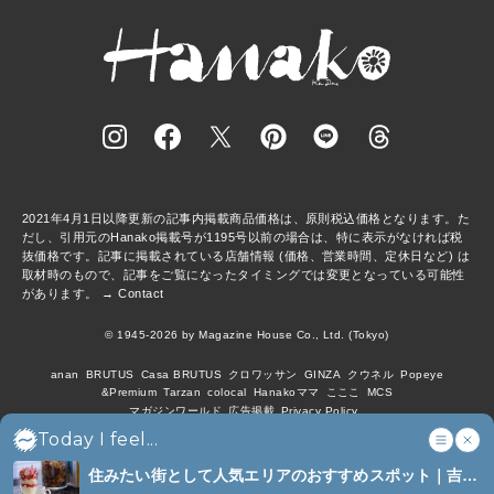
2021年4月1日以降更新の記事内掲載商品価格は、原則税込価格となります。た
だし、引用元のHanako掲載号が1195号以前の場合は、特に表示がなければ税
抜価格です。記事に掲載されている店舗情報 (価格、営業時間、定休日など) は
取材時のもので、記事をご覧になったタイミングでは変更となっている可能性
があります。 →
Contact
© 1945-2026 by Magazine House Co., Ltd. (Tokyo)
anan
BRUTUS
Casa BRUTUS
クロワッサン
GINZA
クウネル
Popeye
&Premium
Tarzan
colocal
Hanakoママ
こここ
MCS
マガジンワールド
広告掲載
Privacy Policy
Today I feel...
住みたい街として人気エリアのおすすめスポット｜吉祥