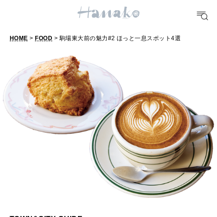
FORTUNE
明日のわたし
HOME
>
FOOD
> 駒場東大前の魅力#2 ほっと一息スポット4選
[12星座別] Weekly Holoscope
駒
HEALTH
場
[12星座別] Monthly Love Holoscope
自分にやさしく
東
女神まり愛のタロットメッセージ
大
LEARN
前
算命学がわかる今月のあなた
知る、考える
の
魅
MAMA
力
ママもいろいろ
#
2
SUSTAINABLE
ほ