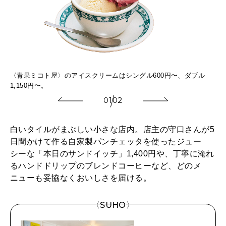
ーク
〈青果ミコト屋〉のアイスクリームはシングル600円〜、ダブル
注
1,150円〜。
リ
01
02
白いタイルがまぶしい小さな店内。店主の守口さんが5
日間かけて作る自家製パンチェッタを使ったジュー
シーな「本日のサンドイッチ」1,400円や、丁寧に淹れ
るハンドドリップのブレンドコーヒーなど、どのメ
ニューも妥協なくおいしさを届ける。
〈SUHO〉