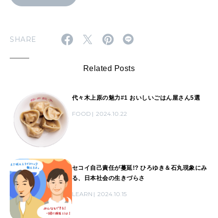
SHARE
Related Posts
代々木上原の魅力#1 おいしいごはん屋さん5選
FOOD
2024.10.22
セコイ自己責任が蔓延!? ひろゆき＆石丸現象にみ
る、日本社会の生きづらさ
LEARN
2024.10.15