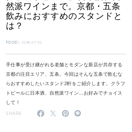
然派ワインまで。京都・五条
飲みにおすすめのスタンドと
MAMA
は？
ママもいろいろ
FOOD
2018.07.02
SUSTAINABLE
わたしができること
手仕事が受け継がれる老舗とモダンな新店が共存する
京都の注目エリア、五条。今回はそんな五条で飲むな
CULTURE
らおすすめしたいスタンド2軒をご紹介します。クラフ
自分を耕す
トビールに日本酒、自然派ワイン…お好みでチョイス
して！
WORK&MONEY
SHARE
いい人生って？