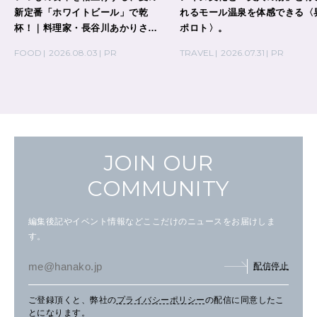
新定番「ホワイトビール」で乾
れるモール温泉を体感できる〈
杯！｜料理家・長谷川あかりさん
ポロト〉。
の気取らないおもてなし。
FOOD
2026.08.03
PR
TRAVEL
2026.07.31
PR
JOIN OUR
COMMUNITY
編集後記やイベント情報などここだけのニュースをお届けしま
す。
配信停止
ご登録頂くと、弊社の
プライバシーポリシー
の配信に同意したこ
とになります。