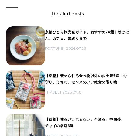
Related Posts
京都ひとり旅完全ガイド。おすすめ24選｜朝ごは
ん、カフェ、器巡りまで
FORTUNE
2026.07.26
【京都】褒められる食べ物以外のお土産5選｜お
守り、うちわ、センスのいい雑貨の贈り物
TRAVEL
2026.07.18
【京都】抹茶だけじゃない。台湾茶、中国茶、
チャイの名店6選
FOOD
2026.07.17