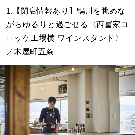
MAGAZINE
1.【閉店情報あり】鴨川を眺めな
特集
がらゆるりと過ごせる〈西冨家コ
2026年9月号「北海道 おいしく遊ぶ、夏のご褒美旅。」
ロッケ工場横 ワインスタンド〉
2026年8月号『お茶の時間です。』
／木屋町五条
MAGAZINE
MOOK
2026年7月号「鎌倉 ローカルが 教えてくれた 本当の歩き方。」
2026年6月号「大銀座 トレンドが生まれる 新しい一流店へ。」
FOLLOW US!
2026年5月号「“大好き”に出会いに。韓国」
2026年4月号「未来をつくる、学びの教科書。」
2026年3月号「スイーツ予想図 2026」
2026年2月号「良運を掴む 新・開運術。」