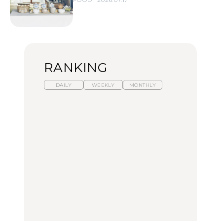
RANKING
DAILY
WEEKLY
MONTHLY
暑いから食べたくなる。
【東京近郊】日帰りひと
「来たぞ、トイトレ」|
わざわざ行きたいラーメ
り旅スポット5選｜館
弘中綾香の「純度
ン13選｜プロが選ぶベス
山、前橋、日光など
100%」～第141回～
ト3、大井町の人気店、
ご当地ラーメン
TRAVEL
LEARN
FOOD
【福島】わざわざ食べに
【東京近郊】日帰りひと
【あんこ】一度は食べた
行きたいご当地グルメ23
り旅スポット5選｜館
い名店13選｜どら焼き・
選｜ラーメン、餃子、そ
山、前橋、日光など
おはぎほか
ばほか
FOOD
TRAVEL
FOOD