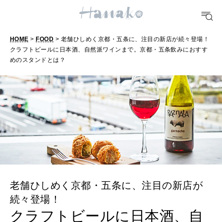
FOOD
おいしい
HOME
>
FOOD
> 老舗ひしめく京都・五条に、注目の新店が続々登場！
クラフトビールに日本酒、自然派ワインまで。京都・五条飲みにおすす
TRAVEL
めのスタンドとは？
どこ行く？
FORTUNE
明日のわたし
[12星座別] Weekly Holoscope
HEALTH
[12星座別] Monthly Love Holoscope
自分にやさしく
老舗ひしめく京都・五条に、注目の新店が
女神まり愛のタロットメッセージ
続々登場！
LEARN
算命学がわかる今月のあなた
クラフトビールに日本酒、自
知る、考える