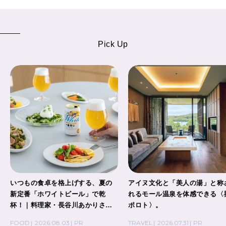
Pick Up
いつもの食卓を格上げする、夏の
アイヌ文化と「美人の湯」と称
新定番「ホワイトビール」で乾
れるモール温泉を体感できる〈
杯！｜料理家・長谷川あかりさん
ポロト〉。
の気取らないおもてなし。
FOOD
2026.08.03
PR
TRAVEL
2026.07.31
PR