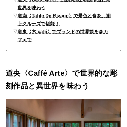
…
2026年9月号「北海道 おいしく遊ぶ、夏のご褒美旅。」
世界を味わう
北
▽
道南〈Table De Rivage〉で景色と食を、湖
海
2026年8月号『お茶の時間です。』
上クルーズで堪能！
道
▽
道東〈六’café〉でブランドの世界観を森カ
MAGAZINE
MOOK
2026年7月号「鎌倉 ローカルが 教えてくれた 本当の歩き方。」
の
フェで
絶
2026年6月号「大銀座 トレンドが生まれる 新しい一流店へ。」
景
FOLLOW US!
2026年5月号「“大好き”に出会いに。韓国」
カ
道央〈Caffé Arte〉で
世界的な彫
フ
2026年4月号「未来をつくる、学びの教科書。」
刻作品と異世界を味わう
ェ
2026年3月号「スイーツ予想図 2026」
3
2026年2月号「良運を掴む 新・開運術。」
選
2026年1月号「猫がいれば、幸せ」