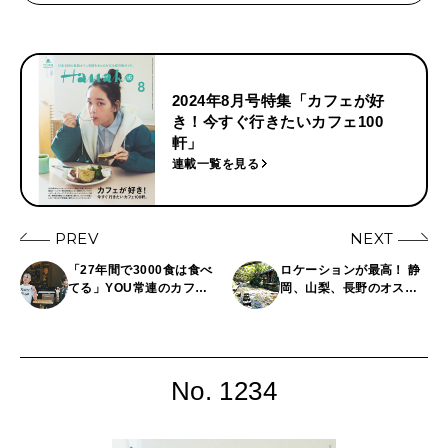
2024年8月号特集「カフェが好
き！今すぐ行きたいカフェ100
軒」
連載一覧を見る
PREV
NEXT
「27年間で3000食は食べ
ロケーションが最高！ 静
てる」YOU常連のカフェ
岡、山梨、長野のオスス
〈BOWERY KITCHEN〉
メカフェ3選
の魅力
No. 1234