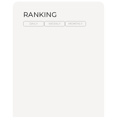
RANKING
DAILY
WEEKLY
MONTHLY
【2026年夏】マリーアン
暑いから食べたくなる。
「来たぞ、トイトレ」|
トワネット展が話題！ 東
わざわざ行きたいラーメ
弘中綾香の「純度
京、横浜、京都でおすす
ン13選｜プロが選ぶベス
100%」～第141回～
めのアート展4選
ト3、大井町の人気店、
ご当地ラーメン
CULTURE
LEARN
FOOD
【福島】わざわざ食べに
【東京近郊】日帰りひと
【あんこ】一度は食べた
行きたいご当地グルメ23
り旅スポット5選｜館
い名店13選｜どら焼き・
選｜ラーメン、餃子、そ
山、前橋、日光など
おはぎほか
ばほか
FOOD
TRAVEL
FOOD
【福島】わざわざ食べに
【東京近郊】日帰りひと
「来たぞ、トイトレ」|
行きたいご当地グルメ23
り旅スポット5選｜館
弘中綾香の「純度
選｜ラーメン、餃子、そ
山、前橋、日光など
100%」～第141回～
ばほか