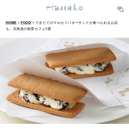
TRAVEL
どこ行く？
HOME
>
FOOD
> できたてのマルセイバターサンドが食べられるお店
も…北海道の絶景カフェ3選
で
き
FORTUNE
た
明日のわたし
て
[12星座別] Weekly Holoscope
の
HEALTH
[12星座別] Monthly Love Holoscope
マ
自分にやさしく
ル
女神まり愛のタロットメッセージ
セ
LEARN
算命学がわかる今月のあなた
イ
知る、考える
バ
タ