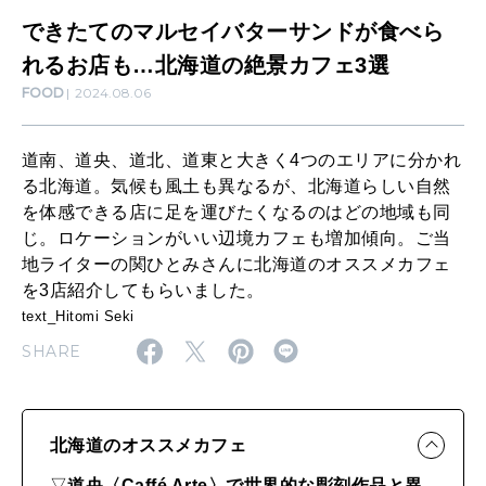
MAMA
ー
できたてのマルセイバターサンドが食べら
ママもいろいろ
サ
れるお店も…北海道の絶景カフェ3選
FOOD
2024.08.06
ン
SUSTAINABLE
ド
わたしができること
道南、道央、道北、道東と大きく4つのエリアに分かれ
が
る北海道。気候も風土も異なるが、北海道らしい自然
食
を体感できる店に足を運びたくなるのはどの地域も同
CULTURE
じ。ロケーションがいい辺境カフェも増加傾向。ご当
べ
自分を耕す
地ライターの関ひとみさんに北海道のオススメカフェ
ら
を3店紹介してもらいました。
れ
text_Hitomi Seki
WORK&MONEY
る
SHARE
いい人生って？
お
店
MAGAZINE
北海道のオススメカフェ
も
特集
▽
道央〈Caffé Arte〉で世界的な彫刻作品と異