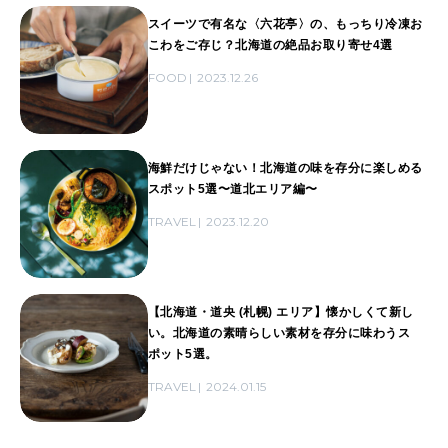
スイーツで有名な〈六花亭〉の、もっちり冷凍お
こわをご存じ？北海道の絶品お取り寄せ4選
FOOD
2023.12.26
海鮮だけじゃない！北海道の味を存分に楽しめる
スポット5選〜道北エリア編〜
TRAVEL
2023.12.20
【北海道・道央 (札幌) エリア】懐かしくて新し
い。北海道の素晴らしい素材を存分に味わうス
ポット5選。
TRAVEL
2024.01.15